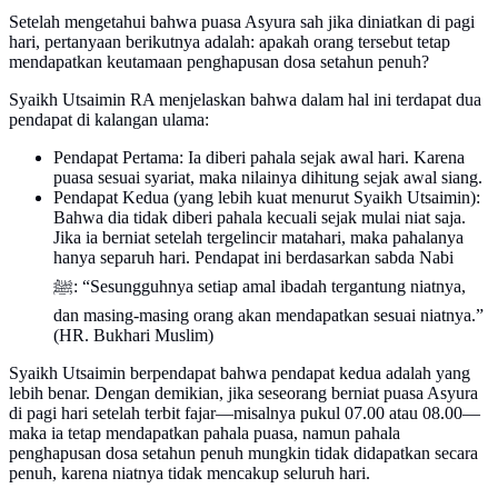
Setelah mengetahui bahwa puasa Asyura sah jika diniatkan di pagi
hari, pertanyaan berikutnya adalah: apakah orang tersebut tetap
mendapatkan keutamaan penghapusan dosa setahun penuh?
Syaikh Utsaimin RA menjelaskan bahwa dalam hal ini terdapat dua
pendapat di kalangan ulama:
Pendapat Pertama: Ia diberi pahala sejak awal hari. Karena
puasa sesuai syariat, maka nilainya dihitung sejak awal siang.
Pendapat Kedua (yang lebih kuat menurut Syaikh Utsaimin):
Bahwa dia tidak diberi pahala kecuali sejak mulai niat saja.
Jika ia berniat setelah tergelincir matahari, maka pahalanya
hanya separuh hari. Pendapat ini berdasarkan sabda Nabi
ﷺ: “Sesungguhnya setiap amal ibadah tergantung niatnya,
dan masing-masing orang akan mendapatkan sesuai niatnya.”
(HR. Bukhari Muslim)
Syaikh Utsaimin berpendapat bahwa pendapat kedua adalah yang
lebih benar. Dengan demikian, jika seseorang berniat puasa Asyura
di pagi hari setelah terbit fajar—misalnya pukul 07.00 atau 08.00—
maka ia tetap mendapatkan pahala puasa, namun pahala
penghapusan dosa setahun penuh mungkin tidak didapatkan secara
penuh, karena niatnya tidak mencakup seluruh hari.