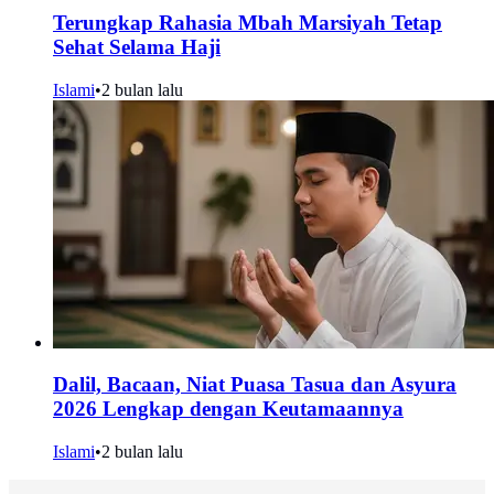
Terungkap Rahasia Mbah Marsiyah Tetap
Sehat Selama Haji
Islami
•
2 bulan lalu
Dalil, Bacaan, Niat Puasa Tasua dan Asyura
2026 Lengkap dengan Keutamaannya
Islami
•
2 bulan lalu