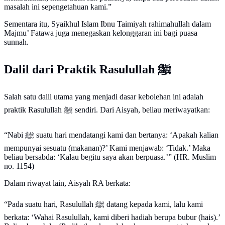
masalah ini sepengetahuan kami.”
Sementara itu, Syaikhul Islam Ibnu Taimiyah rahimahullah dalam
Majmu’ Fatawa juga menegaskan kelonggaran ini bagi puasa
sunnah.
Dalil dari Praktik Rasulullah ﷺ
Salah satu dalil utama yang menjadi dasar kebolehan ini adalah
praktik Rasulullah ﷺ sendiri. Dari Aisyah, beliau meriwayatkan:
“Nabi ﷺ suatu hari mendatangi kami dan bertanya: ‘Apakah kalian
mempunyai sesuatu (makanan)?’ Kami menjawab: ‘Tidak.’ Maka
beliau bersabda: ‘Kalau begitu saya akan berpuasa.’” (HR. Muslim
no. 1154)
Dalam riwayat lain, Aisyah RA berkata:
“Pada suatu hari, Rasulullah ﷺ datang kepada kami, lalu kami
berkata: ‘Wahai Rasulullah, kami diberi hadiah berupa bubur (hais).’