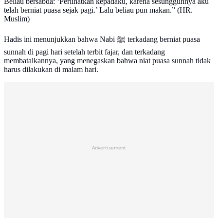
Beliau bersabda: ‘Perlihatkan kepadaku, karena sesungguhnya aku
telah berniat puasa sejak pagi.’ Lalu beliau pun makan.” (HR.
Muslim)
Hadis ini menunjukkan bahwa Nabi ﷺ terkadang berniat puasa
sunnah di pagi hari setelah terbit fajar, dan terkadang
membatalkannya, yang menegaskan bahwa niat puasa sunnah tidak
harus dilakukan di malam hari.
Advertisement