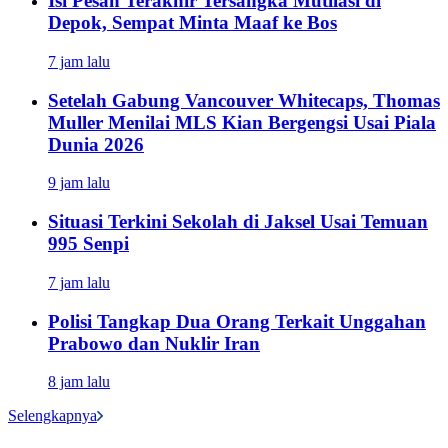
Isi Pesan Terakhir Tersangka Mutilasi di
Depok, Sempat Minta Maaf ke Bos
7 jam lalu
Setelah Gabung Vancouver Whitecaps, Thomas
Muller Menilai MLS Kian Bergengsi Usai Piala
Dunia 2026
9 jam lalu
Situasi Terkini Sekolah di Jaksel Usai Temuan
995 Senpi
7 jam lalu
Polisi Tangkap Dua Orang Terkait Unggahan
Prabowo dan Nuklir Iran
8 jam lalu
Selengkapnya