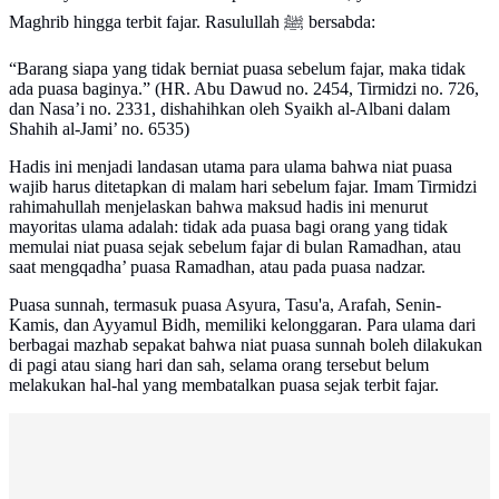
Maghrib hingga terbit fajar. Rasulullah ﷺ bersabda:
“Barang siapa yang tidak berniat puasa sebelum fajar, maka tidak
ada puasa baginya.” (HR. Abu Dawud no. 2454, Tirmidzi no. 726,
dan Nasa’i no. 2331, dishahihkan oleh Syaikh al-Albani dalam
Shahih al-Jami’ no. 6535)
Hadis ini menjadi landasan utama para ulama bahwa niat puasa
wajib harus ditetapkan di malam hari sebelum fajar. Imam Tirmidzi
rahimahullah menjelaskan bahwa maksud hadis ini menurut
mayoritas ulama adalah: tidak ada puasa bagi orang yang tidak
memulai niat puasa sejak sebelum fajar di bulan Ramadhan, atau
saat mengqadha’ puasa Ramadhan, atau pada puasa nadzar.
Puasa sunnah, termasuk puasa Asyura, Tasu'a, Arafah, Senin-
Kamis, dan Ayyamul Bidh, memiliki kelonggaran. Para ulama dari
berbagai mazhab sepakat bahwa niat puasa sunnah boleh dilakukan
di pagi atau siang hari dan sah, selama orang tersebut belum
melakukan hal-hal yang membatalkan puasa sejak terbit fajar.