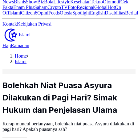
News
Bisnis
ShowBiz
Bola
Lifestyle
Kesehatan
Tekno
Otomotif
Cek
Fakta
Enam Plus
Saham
Crypto
TV
Foto
Regional
Global
Hot
On
Off
Islami
Citizen6
Opini
Feeds
Otosia
Spotlight
English
Disabilitas
Berita
Kontak
Kebijakan Privasi
Islami
Haji
Ramadan
Home
Islami
Bolehkah Niat Puasa Asyura
Dilakukan di Pagi Hari? Simak
Hukum dan Penjelasan Ulama
Kerap muncul pertanyaan, bolehkah niat puasa Asyura dilakukan di
pagi hari? Apakah puasanya sah?