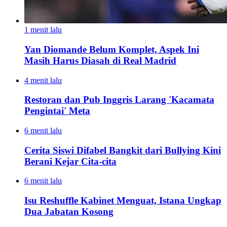
1 menit lalu
Yan Diomande Belum Komplet, Aspek Ini
Masih Harus Diasah di Real Madrid
4 menit lalu
Restoran dan Pub Inggris Larang 'Kacamata
Pengintai' Meta
6 menit lalu
Cerita Siswi Difabel Bangkit dari Bullying Kini
Berani Kejar Cita-cita
6 menit lalu
Isu Reshuffle Kabinet Menguat, Istana Ungkap
Dua Jabatan Kosong