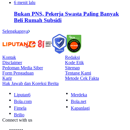
6 menit lalu
Bukan PNS, Pekerja Swasta Paling Banyak
Beli Rumah Subsidi
Selengkapnya
Kontak
Redaksi
Disclaimer
Kode Etik
Pedoman Media Siber
Sitemap
Form Pengaduan
Tentang Kami
Karir
Metode Cek Fakta
Hak Jawab dan Koreksi Berita
Liputan6
Merdeka
Bola.com
Bola.net
Fimela
Kapanlagi
Brilio
Connect with us