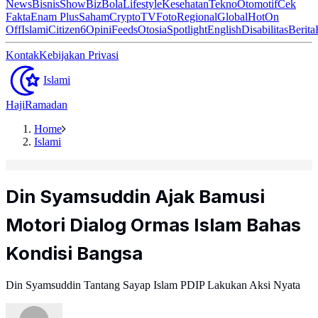
News
Bisnis
ShowBiz
Bola
Lifestyle
Kesehatan
Tekno
Otomotif
Cek
Fakta
Enam Plus
Saham
Crypto
TV
Foto
Regional
Global
Hot
On
Off
Islami
Citizen6
Opini
Feeds
Otosia
Spotlight
English
Disabilitas
Berita
Kontak
Kebijakan Privasi
Islami
Haji
Ramadan
Home
Islami
Din Syamsuddin Ajak Bamusi
Motori Dialog Ormas Islam Bahas
Kondisi Bangsa
Din Syamsuddin Tantang Sayap Islam PDIP Lakukan Aksi Nyata