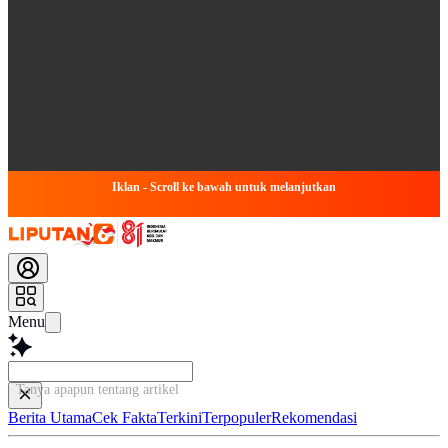
Iklan - Scroll ke bawah untuk melanjutkan
Menu
Tanya apapun tentang artikel ini...
Berita Utama
Cek Fakta
Terkini
Terpopuler
Rekomendasi