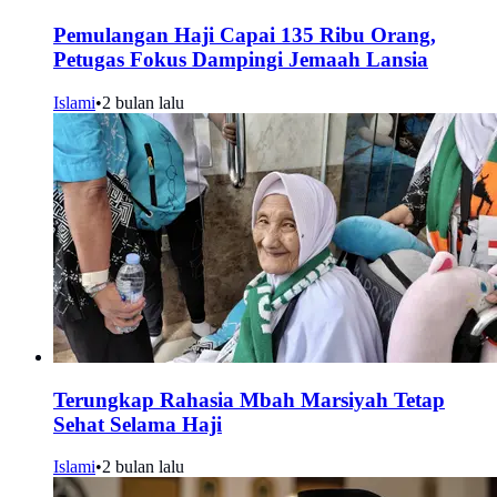
Pemulangan Haji Capai 135 Ribu Orang,
Petugas Fokus Dampingi Jemaah Lansia
Islami
•
2 bulan lalu
Terungkap Rahasia Mbah Marsiyah Tetap
Sehat Selama Haji
Islami
•
2 bulan lalu