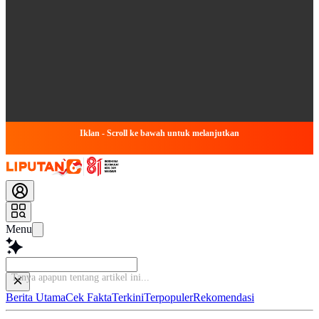
Iklan - Scroll ke bawah untuk melanjutkan
Menu
Tanya a
Berita Utama
Cek Fakta
Terkini
Terpopuler
Rekomendasi