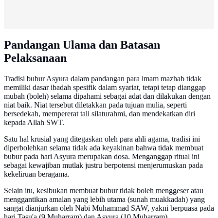
Pandangan Ulama dan Batasan
Pelaksanaan
Tradisi bubur Asyura dalam pandangan para imam mazhab tidak
memiliki dasar ibadah spesifik dalam syariat, tetapi tetap dianggap
mubah (boleh) selama dipahami sebagai adat dan dilakukan dengan
niat baik. Niat tersebut diletakkan pada tujuan mulia, seperti
bersedekah, mempererat tali silaturahmi, dan mendekatkan diri
kepada Allah SWT.
Satu hal krusial yang ditegaskan oleh para ahli agama, tradisi ini
diperbolehkan selama tidak ada keyakinan bahwa tidak membuat
bubur pada hari Asyura merupakan dosa. Menganggap ritual ini
sebagai kewajiban mutlak justru berpotensi menjerumuskan pada
kekeliruan beragama.
Selain itu, kesibukan membuat bubur tidak boleh menggeser atau
menggantikan amalan yang lebih utama (sunah muakkadah) yang
sangat dianjurkan oleh Nabi Muhammad SAW, yakni berpuasa pada
hari Tasu'a (9 Muharram) dan Asyura (10 Muharram).