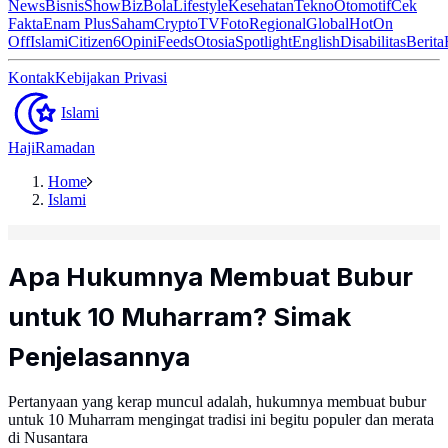
News
Bisnis
ShowBiz
Bola
Lifestyle
Kesehatan
Tekno
Otomotif
Cek
Fakta
Enam Plus
Saham
Crypto
TV
Foto
Regional
Global
Hot
On
Off
Islami
Citizen6
Opini
Feeds
Otosia
Spotlight
English
Disabilitas
Berita
Kontak
Kebijakan Privasi
Islami
Haji
Ramadan
Home
Islami
Apa Hukumnya Membuat Bubur
untuk 10 Muharram? Simak
Penjelasannya
Pertanyaan yang kerap muncul adalah, hukumnya membuat bubur
untuk 10 Muharram mengingat tradisi ini begitu populer dan merata
di Nusantara