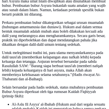
hari Asyura maka umat Islam diwajibkan atau disunahkan membuat
bubur. Pembuatan bubur Asyura bukanlah suatu amalan yang wajib
atau sunah dalam Islam. Namun, ketiadaan perintah spesifik bukan
berarti praktik ini dilarang.
Perkara pembuatan bubur dikategorikan sebagai urusan muamalah
(hubungan antarmanusia dan duniawi). Hukum asal dalam semua
bentuk muamalah adalah mubah atau boleh dilakukan kecuali ada
dalil yang melarangnya atau mengharamkannya. Secara garis besar,
praktik ini diperbolehkan dan dapat mendatangkan pahala jika
dikaitkan dengan dalil-dalil umum tentang sedekah.
Untuk melegitimasi tradisi ini, para ulama menyandarkannya pada
dalil tausi'ah (memberikan kelapangan atau nafkah lebih) kepada
keluarga dan tetangga. Anjuran tersebut bersandar pada sabda
Rasulullah SAW: "Barang siapa berbuat tausi'ah (memberi nafqah
lebih) kepada keluarganya di hari asyura, maka Allah akan
memberinya keleluasaan selama setahunnya."(Hadis riwayat At-
Thabarani dan al-Baihaqi).
Selain bersandar pada hadis sedekah, status mubahnya pembuatan
Bubur Asyura diperkuat oleh tiga rumusan Kaidah Fiqhiyyah
(prinsip fikih):
Al-Aslu fil Asyya' al-Ibahah (Hukum asal dari segala sesuatu
adalah mubah): Kaidah ini mengatakan bahwa semua perkara