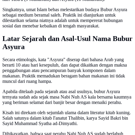
Singkatnya, umat Islam bebas melestarikan budaya Bubur Asyura
sebagai medium beramal saleh. Praktik ini dianjurkan untuk
dilestarikan selama niatnya adalah untuk mempererat hubungan
sosial dan menebar kebaikan di tengah masyarakat.
Latar Sejarah dan Asal-Usul Nama Bubur
Asyura
Secara etimologis, kata "Asyura" diserap dari bahasa Arab yang
berarti 10 atau hari kesepuluh, dan dapat dikaitkan dengan makna
penggabungan atau pencampuran banyak komponen dalam
makanan. Praktik memadukan beragam bahan makanan ini tidak
muncul dari ruang hampa.
Apabila ditelaah pada sejarah atau asal usulnya, bubur Asyura
ternyata sudah ada sejak masa Nabi Nuh AS kala bersama kaumnya
yang beriman selamat dari banjir besar dengan menaiki perahu.
Kisah ini direkam oleh sejumlah ulama dalam literatur kitab kuning.
Salah satunya dalam kitab I'anatut Thalibin, karya Sayid Bakri bin
Sayid Muhammad Syatha ad-Dimyathi.
Dihikayatkan, bahwa saat perahu Nabi Nuh AS sudah berlabuh