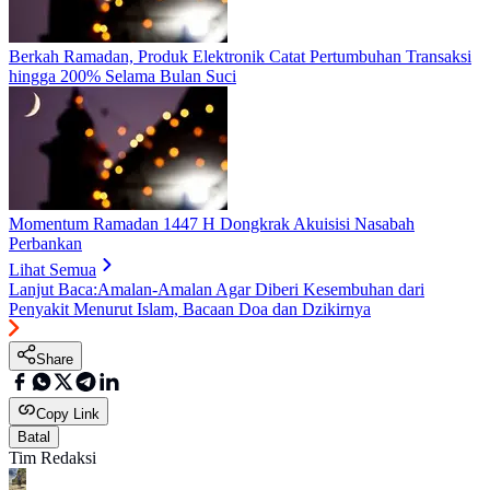
Berkah Ramadan, Produk Elektronik Catat Pertumbuhan Transaksi
hingga 200% Selama Bulan Suci
Momentum Ramadan 1447 H Dongkrak Akuisisi Nasabah
Perbankan
Lihat Semua
Lanjut Baca:
Amalan-Amalan Agar Diberi Kesembuhan dari
Penyakit Menurut Islam, Bacaan Doa dan Dzikirnya
Share
Copy Link
Batal
Tim Redaksi