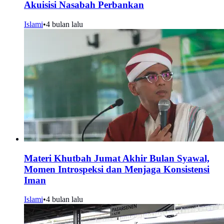
Akuisisi Nasabah Perbankan
Islami
•
4 bulan lalu
Materi Khutbah Jumat Akhir Bulan Syawal,
Momen Introspeksi dan Menjaga Konsistensi
Iman
Islami
•
4 bulan lalu