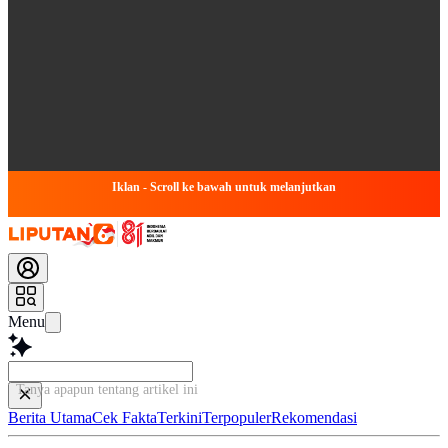
Iklan - Scroll ke bawah untuk melanjutkan
Menu
Tanya apapun tentang artikel ini...
Berita Utama
Cek Fakta
Terkini
Terpopuler
Rekomendasi