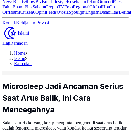
News
Bisnis
ShowBiz
Bola
Lifestyle
Kesehatan
Tekno
Otomotif
Cek
Fakta
Enam Plus
Saham
Crypto
TV
Foto
Regional
Global
Hot
On
Off
Islami
Citizen6
Opini
Feeds
Otosia
Spotlight
English
Disabilitas
Berita
Kontak
Kebijakan Privasi
Islami
Haji
Ramadan
Home
Islami
Ramadan
Microsleep Jadi Ancaman Serius
Saat Arus Balik, Ini Cara
Mencegahnya
Salah satu risiko yang kerap mengintai pengemudi saat arus balik
adalah fenomena microsleep, yaitu kondisi ketika seseorang tertidur