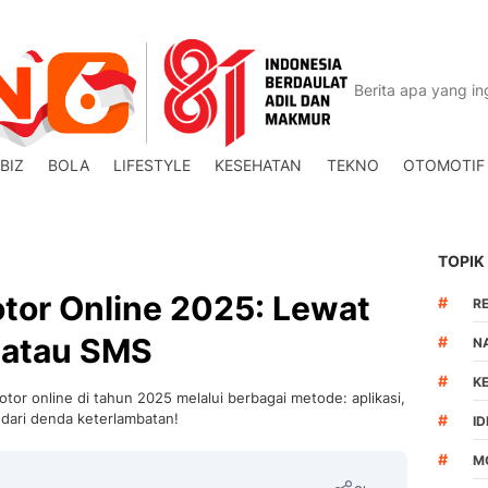
BIZ
BOLA
LIFESTYLE
KESEHATAN
TEKNO
OTOMOTIF
TOPIK
tor Online 2025: Lewat
#
R
, atau SMS
#
N
#
K
tor online di tahun 2025 melalui berbagai metode: aplikasi,
ndari denda keterlambatan!
#
I
#
M