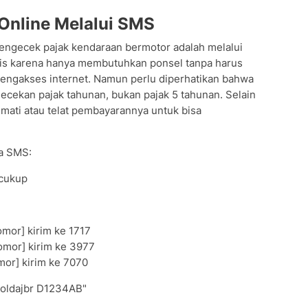
Online Melalui SMS
engecek pajak kendaraan bermotor adalah melalui
tis karena hanya membutuhkan ponsel tanpa harus
engakses internet. Namun perlu diperhatikan bahwa
gecekan pajak tahunan, bukan pajak 5 tahunan. Selain
 mati atau telat pembayarannya untuk bisa
a SMS:
 cukup
omor] kirim ke 1717
Nomor] kirim ke 3977
mor] kirim ke 7070
poldajbr D1234AB"