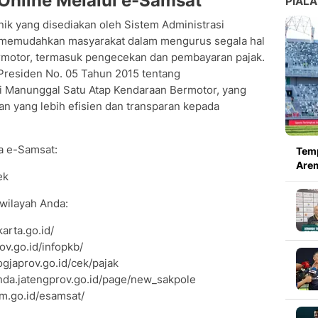
Online Melalui e-Samsat
PIALA
ik yang disediakan oleh Sistem Administrasi
 memudahkan masyarakat dalam mengurus segala hal
rmotor, termasuk pengecekan dan pembayaran pajak.
 Presiden No. 05 Tahun 2015 tentang
i Manunggal Satu Atap Kendaraan Bermotor, yang
n yang lebih efisien dan transparan kepada
a e-Samsat:
Temp
Arem
ek
wilayah Anda:
arta.go.id/
ov.go.id/infopkb/
ogjaprov.go.id/cek/pajak
nda.jatengprov.go.id/page/new_sakpole
im.go.id/esamsat/