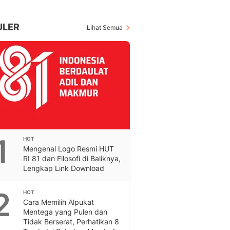
Berita Daerah Dan Peri
Terbaru
Global
ULER
Lihat Semua
Berita Internasional, Sa
Inspiratif, Unik, Dan M
Hot
Hot Liputan6.com Menya
Dan Terbaru
Islami
Berita & Kajian Islami
Hikmah - Liputan6
Citizen6
1
HOT
Berita Citizen6 - Medi
Mengenal Logo Resmi HUT
Liputan6.com
RI 81 dan Filosofi di Baliknya,
Opini
Lengkap Link Download
Opini Liputan6: Analis
Pandang Dan Perspekti
2
HOT
Cara Memilih Alpukat
Feeds
Mentega yang Pulen dan
Feeds Liputan6: Kumpul
Tidak Berserat, Perhatikan 8
Terbaru Harian