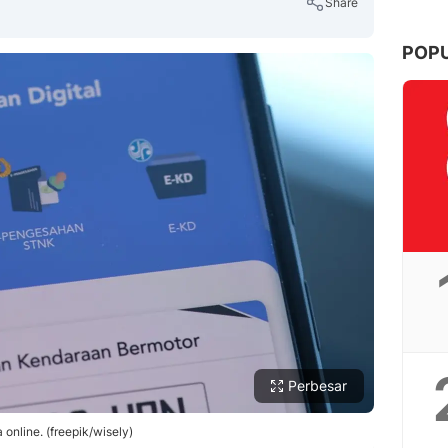
Share
POP
Copy Link
Perbesar
online. (freepik/wisely)