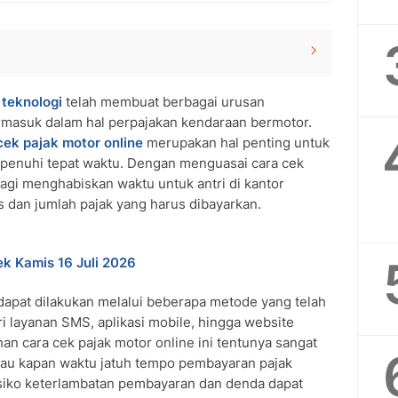
n
teknologi
telah membuat berbagai urusan
 SMS
ermasuk dalam hal perpajakan kendaraan bermotor.
 e-Samsat
cek pajak motor online
merupakan hal penting untuk
penuhi tepat waktu. Dengan menguasai cara cek
Pembayaran Pajak Motor
lagi menghabiskan waktu untuk antri di kantor
k Pajak Motor Online
 dan jumlah pajak yang harus dibayarkan.
ek Kamis 16 Juli 2026
dapat dilakukan melalui beberapa metode yang telah
ri layanan SMS, aplikasi mobile, hingga website
an cara cek pajak motor online ini tentunya sangat
u kapan waktu jatuh tempo pembayaran pajak
siko keterlambatan pembayaran dan denda dapat