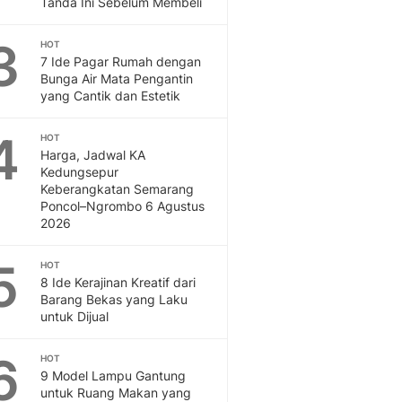
Tanda Ini Sebelum Membeli
Otosia
Otosia
3
HOT
Spotlight
7 Ide Pagar Rumah dengan
Berita Terkini, Kabar Te
Bunga Air Mata Pengantin
yang Cantik dan Estetik
Dan Dunia - Liputan6.
English
4
Exploring Knowledge, T
HOT
Harga, Jadwal KA
En.Liputan6.com
Kedungsepur
Disabilitas
Keberangkatan Semarang
Disabilitas Berita Terkini
Poncol–Ngrombo 6 Agustus
Harian, Berita Terbaru,
2026
Berita
Berita Hari Ini Politik,
5
HOT
Health
8 Ide Kerajinan Kreatif dari
Barang Bekas yang Laku
Kabar Berita Terbaru D
untuk Dijual
Diet, Herbal Terbaik
Sport
6
HOT
Berita Bola Terkini, Ja
9 Model Lampu Gantung
Klasemen, Hasil Liga
untuk Ruang Makan yang