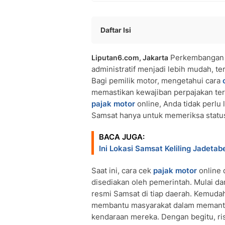
Daftar Isi
Apa Itu Pajak Kendaraan Bermotor?
Perkembanga
Liputan6.com, Jakarta
Cara Cek Pajak Motor Online Melalui
administratif menjadi lebih mudah, t
Cara Cek Pajak Motor Online Melalui
Bagi pemilik motor, mengetahui cara
Cara Membayar Pajak Motor Online
memastikan kewajiban perpajakan ter
Persyaratan dan Dokumentasi untuk 
pajak motor
online, Anda tidak perlu 
Keuntungan Menggunakan Layanan Ce
Samsat hanya untuk memeriksa status
BACA JUGA:
Ini Lokasi Samsat Keliling Jadetab
Saat ini, cara cek
pajak motor
online 
disediakan oleh pemerintah. Mulai da
resmi Samsat di tiap daerah. Kemudah
membantu masyarakat dalam memanta
kendaraan mereka. Dengan begitu, ri