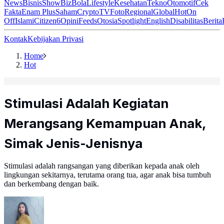
News
Bisnis
ShowBiz
Bola
Lifestyle
Kesehatan
Tekno
Otomotif
Cek
Fakta
Enam Plus
Saham
Crypto
TV
Foto
Regional
Global
Hot
On
Off
Islami
Citizen6
Opini
Feeds
Otosia
Spotlight
English
Disabilitas
Berita
Kontak
Kebijakan Privasi
Home
Hot
Stimulasi Adalah Kegiatan
Merangsang Kemampuan Anak,
Simak Jenis-Jenisnya
Stimulasi adalah rangsangan yang diberikan kepada anak oleh
lingkungan sekitarnya, terutama orang tua, agar anak bisa tumbuh
dan berkembang dengan baik.