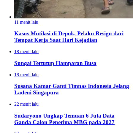
11 menit lalu
Kasus Mutilasi di Depok, Pelaku Resign dari
Tempat Kerja Saat Hari Kejadian
18 menit lalu
Sungai Tertutup Hamparan Busa
18 menit lalu
Susana Kamar Ganti Timnas Indonesia Jelang
Ladeni Singapura
22 menit lalu
Sudaryono Ungkap Temuan 6 Juta Data
Ganda Calon Penerima MBG pada 2027