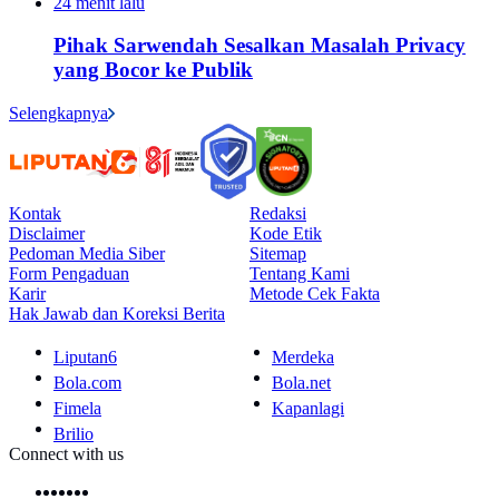
24 menit lalu
Pihak Sarwendah Sesalkan Masalah Privacy
yang Bocor ke Publik
Selengkapnya
Kontak
Redaksi
Disclaimer
Kode Etik
Pedoman Media Siber
Sitemap
Form Pengaduan
Tentang Kami
Karir
Metode Cek Fakta
Hak Jawab dan Koreksi Berita
Liputan6
Merdeka
Bola.com
Bola.net
Fimela
Kapanlagi
Brilio
Connect with us