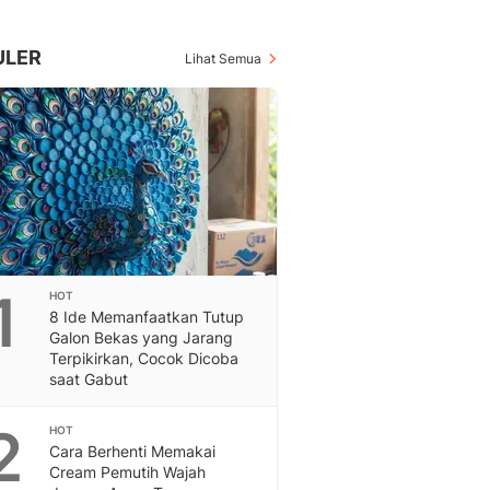
Berita Daerah Dan Peri
Terbaru
Global
ULER
Lihat Semua
Berita Internasional, Sa
Inspiratif, Unik, Dan M
Hot
Hot Liputan6.com Menya
Dan Terbaru
On Off
On Off Liputan6: Sinop
& Berita Bisnis Digital
Islami
1
HOT
Berita & Kajian Islami
8 Ide Memanfaatkan Tutup
Hikmah - Liputan6
Galon Bekas yang Jarang
Citizen6
Terpikirkan, Cocok Dicoba
saat Gabut
Berita Citizen6 - Medi
Liputan6.com
2
Opini
HOT
Cara Berhenti Memakai
Opini Liputan6: Analis
Cream Pemutih Wajah
Pandang Dan Perspekti