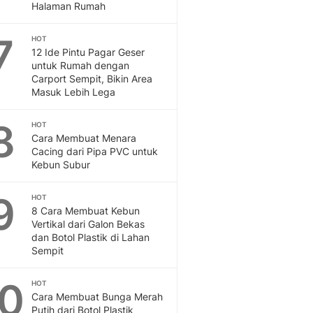
Sport
Halaman Rumah
Berita Bola Terkini, Ja
Klasemen, Hasil Liga
7
HOT
12 Ide Pintu Pagar Geser
untuk Rumah dengan
Carport Sempit, Bikin Area
Masuk Lebih Lega
8
HOT
Cara Membuat Menara
Cacing dari Pipa PVC untuk
Kebun Subur
9
HOT
8 Cara Membuat Kebun
Vertikal dari Galon Bekas
dan Botol Plastik di Lahan
Sempit
10
HOT
Cara Membuat Bunga Merah
Putih dari Botol Plastik