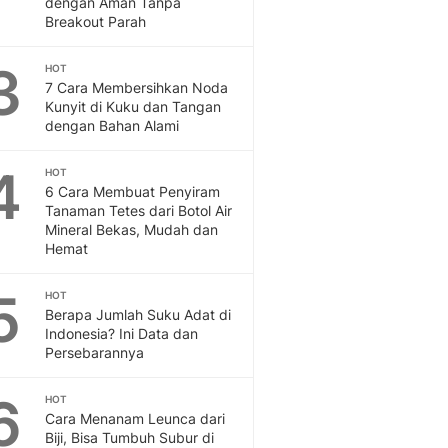
dengan Aman Tanpa
Feeds
Breakout Parah
Feeds Liputan6: Kumpul
Terbaru Harian
3
HOT
Otosia
7 Cara Membersihkan Noda
Kunyit di Kuku dan Tangan
Otosia
dengan Bahan Alami
Spotlight
Berita Terkini, Kabar Te
4
HOT
Dan Dunia - Liputan6.
6 Cara Membuat Penyiram
English
Tanaman Tetes dari Botol Air
Exploring Knowledge, T
Mineral Bekas, Mudah dan
En.Liputan6.com
Hemat
Disabilitas
Disabilitas Berita Terkini
5
HOT
Harian, Berita Terbaru,
Berapa Jumlah Suku Adat di
Indonesia? Ini Data dan
Berita
Persebarannya
Berita Hari Ini Politik,
Health
6
HOT
Kabar Berita Terbaru D
Cara Menanam Leunca dari
Diet, Herbal Terbaik
Biji, Bisa Tumbuh Subur di