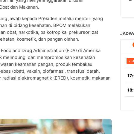
nterian yang menyelenggarakan urusan
Obat dan Makanan.
ng jawab kepada Presiden melalui menteri yang
han di bidang kesehatan. BPOM melakukan
 obat, narkotika, psikotropika, prekursor, zat
esehatan, kosmetik, dan pangan olahan.
Food and Drug Administration (FDA) di Amerika
uk melindungi dan mempromosikan kesehatan
gawasan keamanan pangan, produk tembakau,
as (obat), vaksin, biofarmasi, transfusi darah,
r radiasi elektromagnetik (ERED), kosmetik, makanan