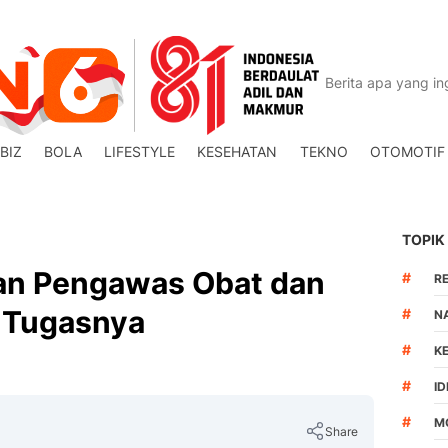
BIZ
BOLA
LIFESTYLE
KESEHATAN
TEKNO
OTOMOTIF
TOPIK
an Pengawas Obat dan
#
R
 Tugasnya
#
N
#
K
#
I
#
M
Share