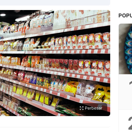
POP
Copy Link
Perbesar