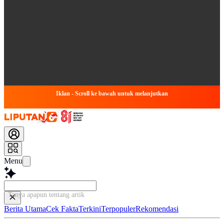
Iklan - Scroll ke bawah untuk melanjutkan
Menu
Tanya apapun tentang artikel ini...
Berita Utama
Cek Fakta
Terkini
Terpopuler
Rekomendasi