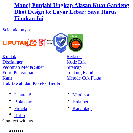
Manoj Punjabi Ungkap Alasan Kuat Gandeng
Dhot Design ke Layar Lebar: Saya Harus
Filmkan Ini
Selengkapnya
Kontak
Redaksi
Disclaimer
Kode Etik
Pedoman Media Siber
Sitemap
Form Pengaduan
Tentang Kami
Karir
Metode Cek Fakta
Hak Jawab dan Koreksi Berita
Liputan6
Merdeka
Bola.com
Bola.net
Fimela
Kapanlagi
Brilio
Connect with us