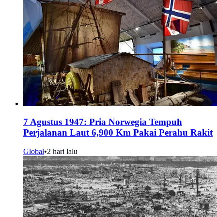
7 Agustus 1947: Pria Norwegia Tempuh
Perjalanan Laut 6,900 Km Pakai Perahu Rakit
Global
•
2 hari lalu