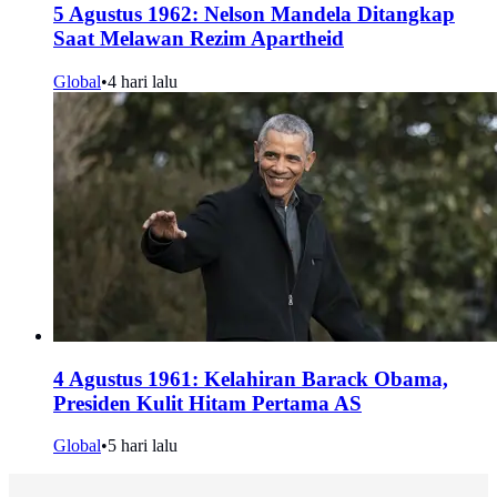
5 Agustus 1962: Nelson Mandela Ditangkap
Saat Melawan Rezim Apartheid
Global
•
4 hari lalu
4 Agustus 1961: Kelahiran Barack Obama,
Presiden Kulit Hitam Pertama AS
Global
•
5 hari lalu