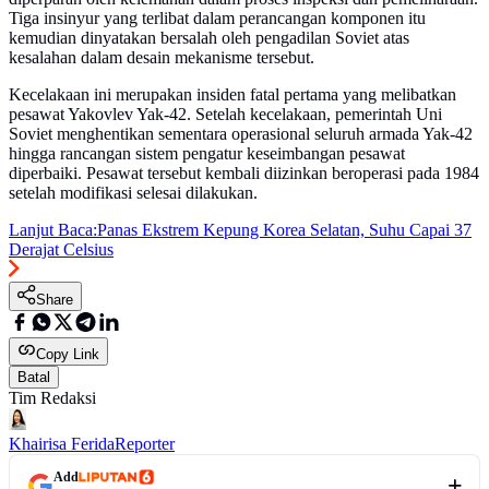
Tiga insinyur yang terlibat dalam perancangan komponen itu
kemudian dinyatakan bersalah oleh pengadilan Soviet atas
kesalahan dalam desain mekanisme tersebut.
Kecelakaan ini merupakan insiden fatal pertama yang melibatkan
pesawat Yakovlev Yak-42. Setelah kecelakaan, pemerintah Uni
Soviet menghentikan sementara operasional seluruh armada Yak-42
hingga rancangan sistem pengatur keseimbangan pesawat
diperbaiki. Pesawat tersebut kembali diizinkan beroperasi pada 1984
setelah modifikasi selesai dilakukan.
Lanjut Baca:
Panas Ekstrem Kepung Korea Selatan, Suhu Capai 37
Derajat Celsius
Share
Copy Link
Batal
Tim Redaksi
Khairisa Ferida
Reporter
Add