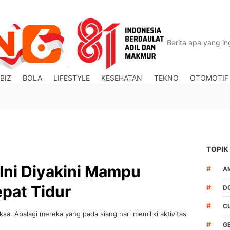
BIZ
BOLA
LIFESTYLE
KESEHATAN
TEKNO
OTOMOTIF
TOPIK
Ini Diyakini Mampu
#
A
pat Tidur
#
D
#
C
sa. Apalagi mereka yang pada siang hari memiliki aktivitas
#
G