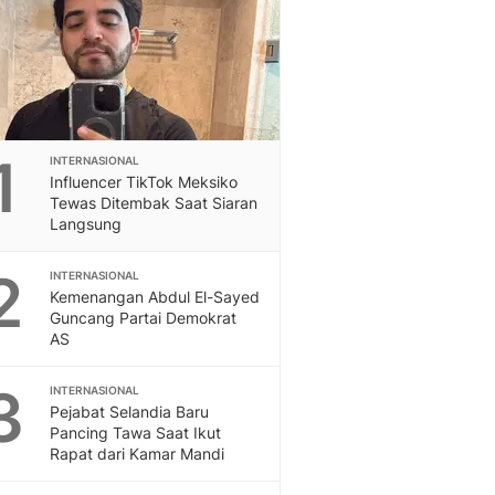
Feeds
Feeds Liputan6: Kumpul
Terbaru Harian
Otosia
Otosia
Spotlight
1
INTERNASIONAL
Berita Terkini, Kabar Te
Influencer TikTok Meksiko
Dan Dunia - Liputan6.
Tewas Ditembak Saat Siaran
English
Langsung
Exploring Knowledge, T
En.Liputan6.com
2
INTERNASIONAL
Disabilitas
Kemenangan Abdul El-Sayed
Guncang Partai Demokrat
Disabilitas Berita Terkini
AS
Harian, Berita Terbaru,
Berita
3
INTERNASIONAL
Berita Hari Ini Politik,
Pejabat Selandia Baru
Health
Pancing Tawa Saat Ikut
Kabar Berita Terbaru D
Rapat dari Kamar Mandi
Diet, Herbal Terbaik