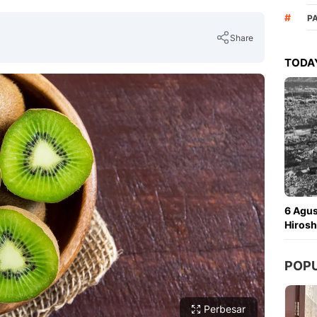
#
P
Share
TODAY
Copy Link
6 Agu
Hirosh
POP
Perbesar