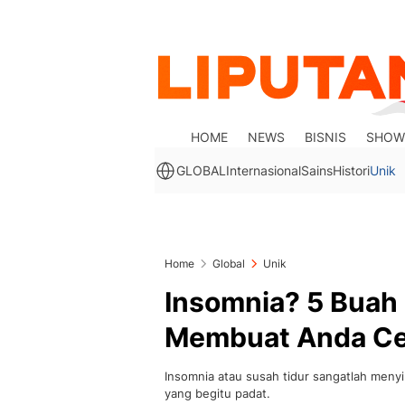
HOME
NEWS
BISNIS
SHOW
GLOBAL
Internasional
Sains
Histori
Unik
Home
Global
Unik
Insomnia? 5 Buah 
Membuat Anda Ce
Insomnia atau susah tidur sangatlah menyik
yang begitu padat.