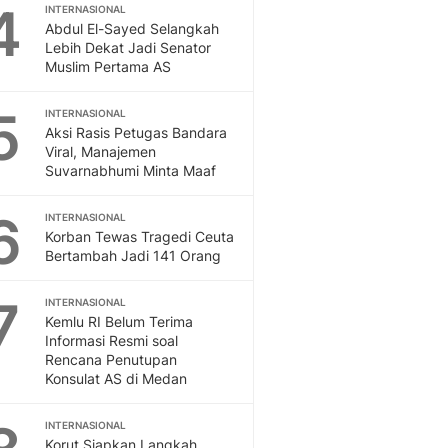
Sport
4
INTERNASIONAL
Berita Bola Terkini, Ja
Abdul El-Sayed Selangkah
Lebih Dekat Jadi Senator
Klasemen, Hasil Liga
Muslim Pertama AS
5
INTERNASIONAL
Aksi Rasis Petugas Bandara
Viral, Manajemen
Suvarnabhumi Minta Maaf
6
INTERNASIONAL
Korban Tewas Tragedi Ceuta
Bertambah Jadi 141 Orang
7
INTERNASIONAL
Kemlu RI Belum Terima
Informasi Resmi soal
Rencana Penutupan
Konsulat AS di Medan
INTERNASIONAL
Korut Siapkan Langkah