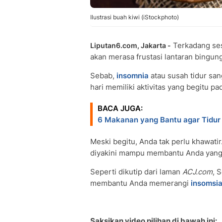
Ilustrasi buah kiwi (iStockphoto)
Terkadang se
Liputan6.com, Jakarta -
akan merasa frustasi lantaran bingun
Sebab,
insomnia
atau susah tidur san
hari memiliki aktivitas yang begitu pad
BACA JUGA:
6 Makanan yang Bantu agar Tidur
Meski begitu, Anda tak perlu khawatir
diyakini mampu membantu Anda yang m
Seperti dikutip dari laman
ACJ.com
, 
membantu Anda memerangi
insomsi
Saksikan video pilihan di bawah ini: