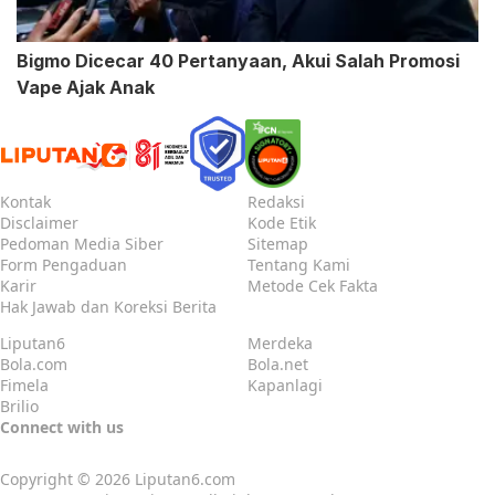
Bigmo Dicecar 40 Pertanyaan, Akui Salah Promosi
Vape Ajak Anak
Kontak
Redaksi
Disclaimer
Kode Etik
Pedoman Media Siber
Sitemap
Form Pengaduan
Tentang Kami
Karir
Metode Cek Fakta
Hak Jawab dan Koreksi Berita
Liputan6
Merdeka
Bola.com
Bola.net
Fimela
Kapanlagi
Brilio
Connect with us
Copyright © 2026
Liputan6.com