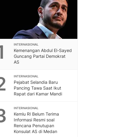
Feeds
Feeds Liputan6: Kumpul
Terbaru Harian
Otosia
Otosia
Spotlight
1
INTERNASIONAL
Berita Terkini, Kabar Te
Kemenangan Abdul El-Sayed
Dan Dunia - Liputan6.
Guncang Partai Demokrat
English
AS
Exploring Knowledge, T
En.Liputan6.com
2
INTERNASIONAL
Disabilitas
Pejabat Selandia Baru
Pancing Tawa Saat Ikut
Disabilitas Berita Terkini
Rapat dari Kamar Mandi
Harian, Berita Terbaru,
Berita
3
INTERNASIONAL
Berita Hari Ini Politik,
Kemlu RI Belum Terima
Health
Informasi Resmi soal
Kabar Berita Terbaru D
Rencana Penutupan
Diet, Herbal Terbaik
Konsulat AS di Medan