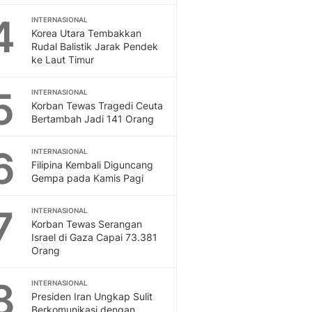
Sport
4
Berita Bola Terkini, Ja
INTERNASIONAL
Korea Utara Tembakkan
Klasemen, Hasil Liga
Rudal Balistik Jarak Pendek
ke Laut Timur
5
INTERNASIONAL
Korban Tewas Tragedi Ceuta
Bertambah Jadi 141 Orang
6
INTERNASIONAL
Filipina Kembali Diguncang
Gempa pada Kamis Pagi
7
INTERNASIONAL
Korban Tewas Serangan
Israel di Gaza Capai 73.381
Orang
8
INTERNASIONAL
Presiden Iran Ungkap Sulit
Berkomunikasi dengan