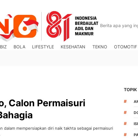
BIZ
BOLA
LIFESTYLE
KESEHATAN
TEKNO
OTOMOTIF
TOPIK
o, Calon Permaisuri
#
A
Bahagia
#
D
#
IS
 dalam mempersiapkan diri naik takhta sebagai permaisuri
.
#
P