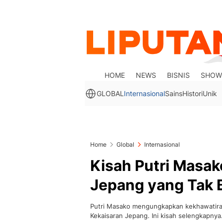
HOME
NEWS
BISNIS
SHOW
GLOBAL
Internasional
Sains
Histori
Unik
Home
Global
Internasional
Kisah Putri Masak
Jepang yang Tak 
Putri Masako mengungkapkan kekhawatiran
Kekaisaran Jepang. Ini kisah selengkapnya