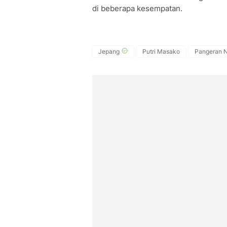
di beberapa kesempatan.
Jepang
Putri Masako
Pangeran N