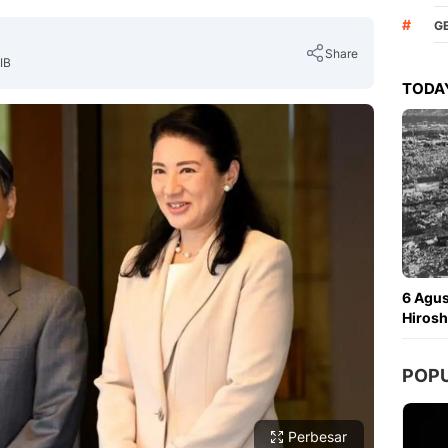
#
G
Share
IB
TODAY
Copy Link
6 Agu
Hirosh
POP
Perbesar