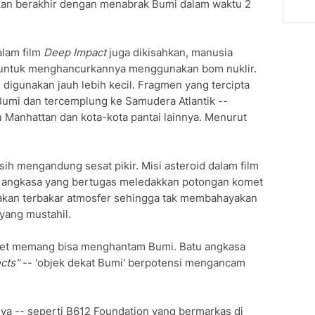
an berakhir dengan menabrak Bumi dalam waktu 2
alam film
Deep Impact
juga dikisahkan, manusia
u untuk menghancurkannya menggunakan bom nuklir.
 digunakan jauh lebih kecil. Fragmen yang tercipta
 Bumi dan tercemplung ke Samudera Atlantik --
anhattan dan kota-kota pantai lainnya. Menurut
ih mengandung sesat pikir. Misi asteroid dalam film
r angkasa yang bertugas meledakkan potongan komet
 akan terbakar atmosfer sehingga tak membahayakan
 yang mustahil.
omet memang bisa menghantam Bumi. Batu angkasa
cts"
-- 'objek dekat Bumi' berpotensi mengancam
ya -- seperti B612 Foundation yang bermarkas di