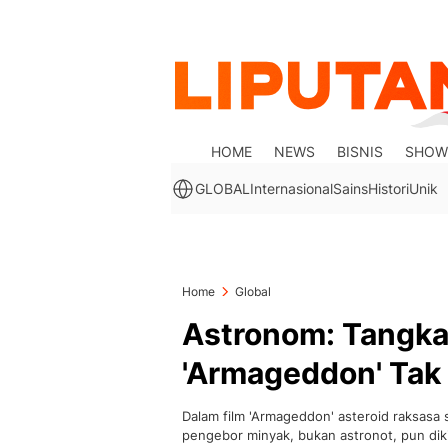
HOME
NEWS
BISNIS
SHOW
GLOBAL
Internasional
Sains
Histori
Unik
Home
Global
Astronom: Tangkal
'Armageddon' Tak
Dalam film 'Armageddon' asteroid raksasa
pengebor minyak, bukan astronot, pun diki