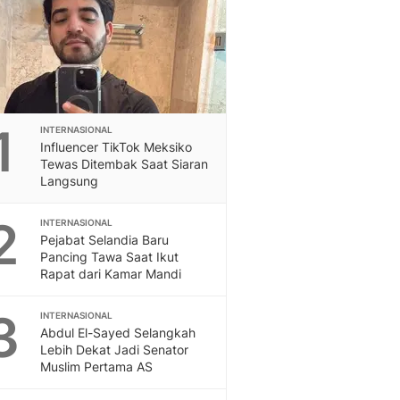
Feeds
Feeds Liputan6: Kumpul
Terbaru Harian
Otosia
Otosia
Spotlight
1
INTERNASIONAL
Berita Terkini, Kabar Te
Influencer TikTok Meksiko
Dan Dunia - Liputan6.
Tewas Ditembak Saat Siaran
English
Langsung
Exploring Knowledge, T
En.Liputan6.com
2
INTERNASIONAL
Disabilitas
Pejabat Selandia Baru
Pancing Tawa Saat Ikut
Disabilitas Berita Terkini
Rapat dari Kamar Mandi
Harian, Berita Terbaru,
Berita
3
INTERNASIONAL
Berita Hari Ini Politik,
Abdul El-Sayed Selangkah
Health
Lebih Dekat Jadi Senator
Kabar Berita Terbaru D
Muslim Pertama AS
Diet, Herbal Terbaik