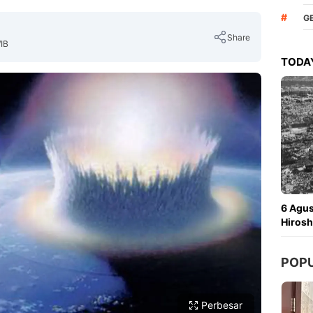
#
G
Share
WIB
TODAY
Copy Link
6 Agu
Hirosh
POP
Perbesar