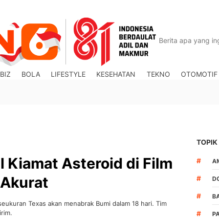
BIZ
BOLA
LIFESTYLE
KESEHATAN
TEKNO
OTOMOTIF
TOPIK
 Kiamat Asteroid di Film
#
A
 Akurat
#
D
#
B
 seukuran Texas akan menabrak Bumi dalam 18 hari. Tim
rim.
#
P