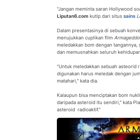
"Jangan meminta saran Hollywood soal
Liputan6.com
kutip dari situs
sains
L
Dalam presentasinya di sebuah konven
menujukkan cuplikan film
Armageddo
meledakkan bom dengan tangannya, 
dan memusnahkan seluruh kehidupan 
"Untuk meledakkan sebuah asteorid r
digunakan harus meledak dengan juml
matahari," kata dia.
Kalaupun bisa menciptakan bom nuklir
daripada asteroid itu sendiri," kata P
asteroid radioaktif."