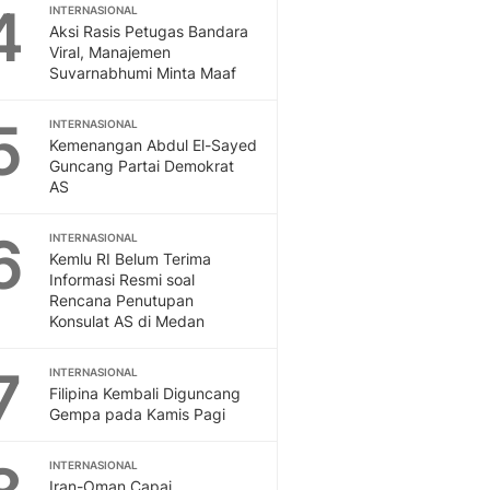
Sport
4
INTERNASIONAL
Berita Bola Terkini, Ja
Aksi Rasis Petugas Bandara
Viral, Manajemen
Klasemen, Hasil Liga
Suvarnabhumi Minta Maaf
5
INTERNASIONAL
Kemenangan Abdul El-Sayed
Guncang Partai Demokrat
AS
6
INTERNASIONAL
Kemlu RI Belum Terima
Informasi Resmi soal
Rencana Penutupan
Konsulat AS di Medan
7
INTERNASIONAL
Filipina Kembali Diguncang
Gempa pada Kamis Pagi
INTERNASIONAL
Iran-Oman Capai