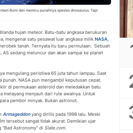
hantam Bumi dan memicu punahnya spesies dinosaurus. Tapi
dilanda hujan meteor. Batu-batu angkasa berukuran
ia, mengenai satu pesawat luar angkasa milik
NASA
,
erobek tanah. Ternyata itu baru permulaan. Sebuah
, AS sedang meluncur dan akan sampai ke planet
ya mengulang peristiwa 65 juta tahun lampau. Saat
ksa punah. NASA pun mengambil keputusan cepat.
lir di permukaan asteroid dan meledakkan batu
ga melayang menjauh dari rute awalnya. Untuk
h para pembor minyak. Bukan astronot.
lm
Armageddon
yang dirilis pada 1998 lalu. Meski
lm tersebut sangat tidak akurat. Demikian ujar
og "Bad Astronomy" di
Slate.com.