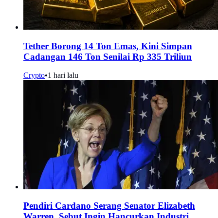
Tether Borong 14 Ton Emas, Kini Simpan
Cadangan 146 Ton Senilai Rp 335 Triliun
Crypto
•
1 hari lalu
Pendiri Cardano Serang Senator Elizabeth
Warren, Sebut Ingin Hancurkan Industri