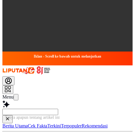
Iklan - Scroll ke bawah untuk melanjutkan
Menu
Tanya apapun tentang artikel ini...
Berita Utama
Cek Fakta
Terkini
Terpopuler
Rekomendasi