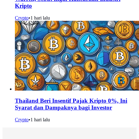
Kripto
Crypto
•
1 hari lalu
Thailand Beri Insentif Pajak Kripto 0%, Ini
Syarat dan Dampaknya bagi Investor
Crypto
•
1 hari lalu