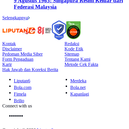
9 Agustus 1965: Singapura Resmi Keluar dari
Federasi Malaysia
Selengkapnya
Kontak
Redaksi
Disclaimer
Kode Etik
Pedoman Media Siber
Sitemap
Form Pengaduan
Tentang Kami
Karir
Metode Cek Fakta
Hak Jawab dan Koreksi Berita
Liputan6
Merdeka
Bola.com
Bola.net
Fimela
Kapanlagi
Brilio
Connect with us