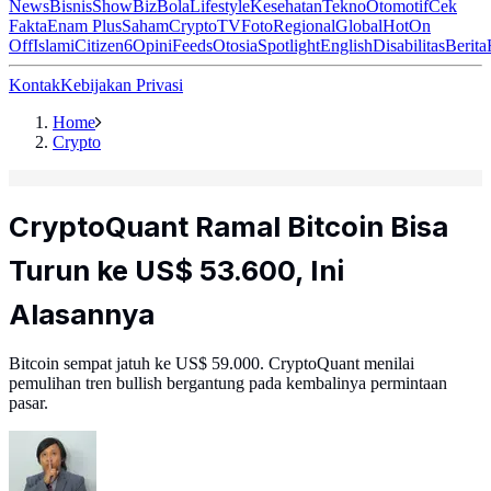
News
Bisnis
ShowBiz
Bola
Lifestyle
Kesehatan
Tekno
Otomotif
Cek
Fakta
Enam Plus
Saham
Crypto
TV
Foto
Regional
Global
Hot
On
Off
Islami
Citizen6
Opini
Feeds
Otosia
Spotlight
English
Disabilitas
Berita
Kontak
Kebijakan Privasi
Home
Crypto
CryptoQuant Ramal Bitcoin Bisa
Turun ke US$ 53.600, Ini
Alasannya
Bitcoin sempat jatuh ke US$ 59.000. CryptoQuant menilai
pemulihan tren bullish bergantung pada kembalinya permintaan
pasar.