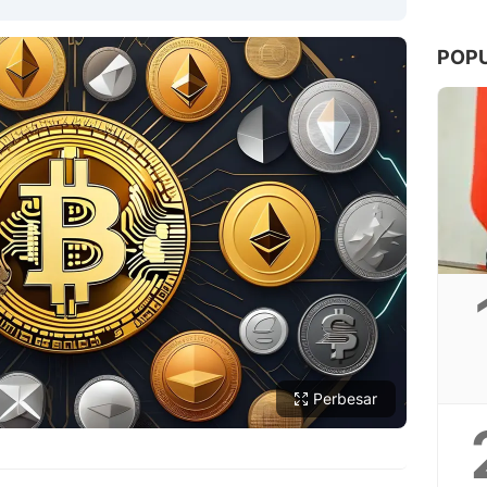
POP
Copy Link
Perbesar