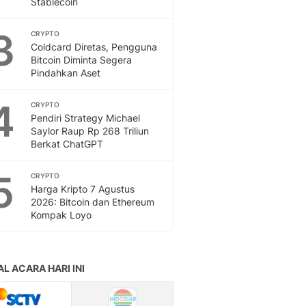
Stablecoin
Feeds
Feeds Liputan6: Kumpul
3
CRYPTO
Terbaru Harian
Coldcard Diretas, Pengguna
Otosia
Bitcoin Diminta Segera
Pindahkan Aset
Otosia
Spotlight
4
Berita Terkini, Kabar Te
CRYPTO
Pendiri Strategy Michael
Dan Dunia - Liputan6.
Saylor Raup Rp 268 Triliun
English
Berkat ChatGPT
Exploring Knowledge, T
En.Liputan6.com
5
CRYPTO
Disabilitas
Harga Kripto 7 Agustus
Disabilitas Berita Terkini
2026: Bitcoin dan Ethereum
Harian, Berita Terbaru,
Kompak Loyo
Berita
Berita Hari Ini Politik,
Health
Kabar Berita Terbaru D
Diet, Herbal Terbaik