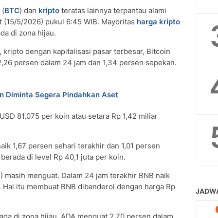
(
BTC
) dan
kripto
teratas lainnya terpantau alami
(15/5/2026) pukul 6:45 WIB. Mayoritas
harga kripto
da di zona hijau.
kripto dengan kapitalisasi pasar terbesar, Bitcoin
 2,26 persen dalam 24 jam dan 1,34 persen sepekan.
in Diminta Segera Pindahkan Aset
l USD 81.075 per koin atau setara Rp 1,42 miliar
.
ik 1,67 persen sehari terakhir dan 1,01 persen
berada di level Rp 40,1 juta per koin.
B) masih menguat. Dalam 24 jam terakhir BNB naik
. Hal itu membuat BNB dibanderol dengan harga Rp
da di zona hijau. ADA menguat 2,70 persen dalam