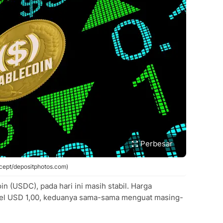
Perbesar
ncept/depositphotos.com)
n (USDC), pada hari ini masih stabil. Harga
evel USD 1,00, keduanya sama-sama menguat masing-