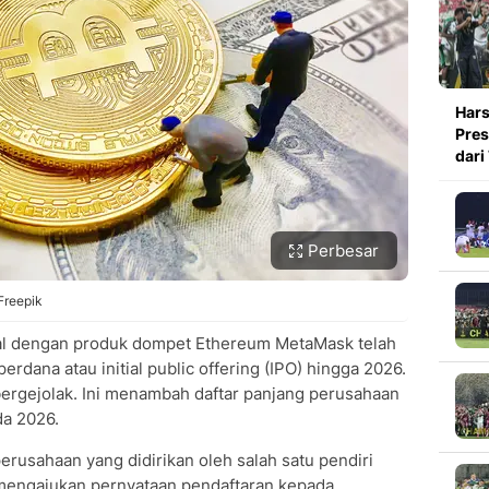
Hars
Pres
dari
Perbesar
 Freepik
l dengan produk dompet Ethereum MetaMask telah
ana atau initial public offering (IPO) hingga 2026.
bergejolak. Ini menambah daftar panjang perusahaan
da 2026.
usahaan yang didirikan oleh salah satu pendiri
 mengajukan pernyataan pendaftaran kepada