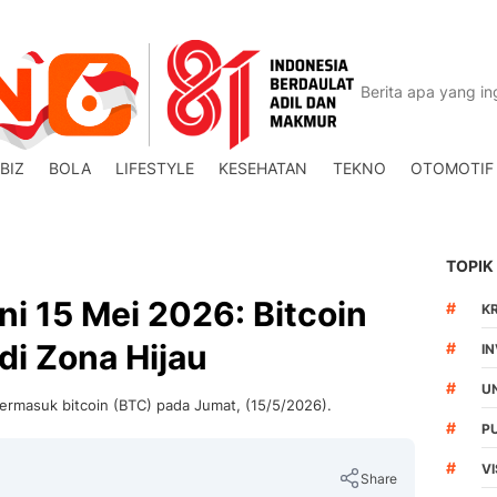
BIZ
BOLA
LIFESTYLE
KESEHATAN
TEKNO
OTOMOTIF
TOPIK
Ini 15 Mei 2026: Bitcoin
#
K
di Zona Hijau
#
I
#
U
s termasuk bitcoin (BTC) pada Jumat, (15/5/2026).
#
P
#
V
Share