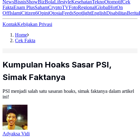
News
Bisnis
ShowBiz
Bola
Lifestyle
Kesehatan
Tekno
Otomotif
Cek
Fakta
Enam Plus
Saham
Crypto
TV
Foto
Regional
Global
Hot
On
Off
Islami
Citizen6
Opini
Otosia
Feeds
Spotlight
English
Disabilitas
Berita
Kontak
Kebijakan Privasi
Home
Cek Fakta
Kumpulan Hoaks Sasar PSI,
Simak Faktanya
PSI menjadi salah satu sasaran hoaks, simak faktanya dalam artikel
ini!
Adyaksa Vidi