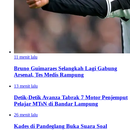
11 menit lalu
Bruno Guimaraes Selangkah Lagi Gabung
Arsenal, Tes Medis Rampung
13 menit lalu
Detik-Detik Avanza Tabrak 7 Motor Penjemput
Pelajar MTsN di Bandar Lampung
26 menit lalu
Kades di Pandeglang Buka Suara Soal