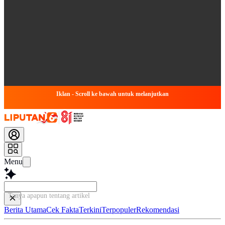
Iklan - Scroll ke bawah untuk melanjutkan
Menu
Tanya apapun tentang artikel ini...
Berita Utama
Cek Fakta
Terkini
Terpopuler
Rekomendasi