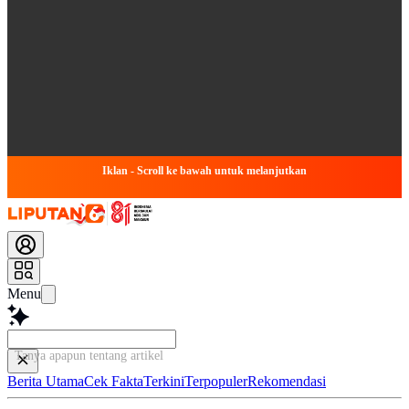
Iklan - Scroll ke bawah untuk melanjutkan
Menu
Tanya apapun tentang artikel ini...
Berita Utama
Cek Fakta
Terkini
Terpopuler
Rekomendasi