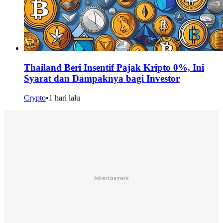
Thailand Beri Insentif Pajak Kripto 0%, Ini
Syarat dan Dampaknya bagi Investor
Crypto
•
1 hari lalu
Advertisement