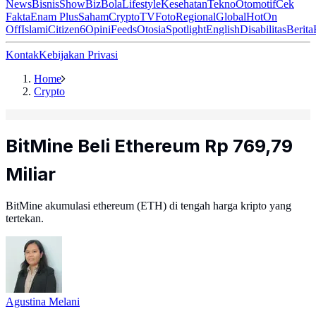
News
Bisnis
ShowBiz
Bola
Lifestyle
Kesehatan
Tekno
Otomotif
Cek
Fakta
Enam Plus
Saham
Crypto
TV
Foto
Regional
Global
Hot
On
Off
Islami
Citizen6
Opini
Feeds
Otosia
Spotlight
English
Disabilitas
Berita
Kontak
Kebijakan Privasi
Home
Crypto
BitMine Beli Ethereum Rp 769,79
Miliar
BitMine akumulasi ethereum (ETH) di tengah harga kripto yang
tertekan.
Agustina Melani