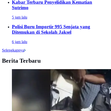
Kabar Terbaru Penyelidikan Kematian
Sutrimo
5 jam lalu
Polisi Buru Importir 995 Senjata yang
Ditemukan di Sekolah Jaksel
6 jam lalu
Selengkapnya
Berita Terbaru