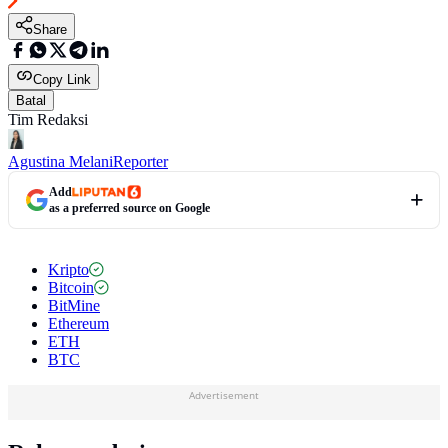
Share
Copy Link
Batal
Tim Redaksi
Agustina Melani
Reporter
Add
as a preferred source on Google
Kripto
Bitcoin
BitMine
Ethereum
ETH
BTC
Advertisement