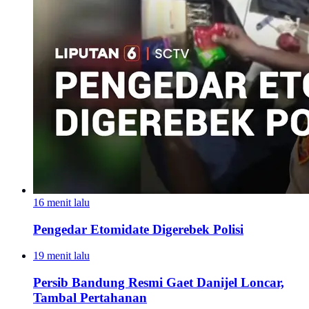
16 menit lalu
Pengedar Etomidate Digerebek Polisi
19 menit lalu
Persib Bandung Resmi Gaet Danijel Loncar,
Tambal Pertahanan