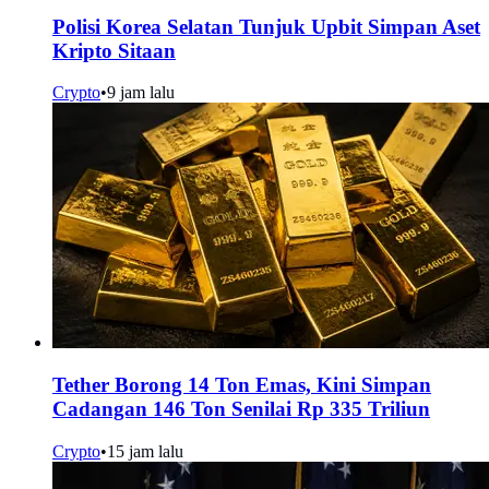
Polisi Korea Selatan Tunjuk Upbit Simpan Aset
Kripto Sitaan
Crypto
•
9 jam lalu
Tether Borong 14 Ton Emas, Kini Simpan
Cadangan 146 Ton Senilai Rp 335 Triliun
Crypto
•
15 jam lalu