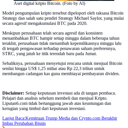
Aset digital kripto Bitcoin. (Foto by AI)
Model pengumpulan kripto tersebut dipelopori oleh raksasa Bitcoin
Strategy dan salah satu pendiri Strategy Michael Saylor, yang mulai
secara agresif mengakumulasi BTC pada 2020.
Meskipun perusahaan telah secara agresif dan konsisten
menambahkan BTC hampir setiap minggu dalam beberapa tahun
terakhir, perusahaan tidak menambah kepemilikannya minggu lalu
di tengah pengawasan terhadap penawaran saham preferennya,
STRC, yang jatuh ke titik terendah baru pada Jumat.
Sebaliknya, perusahaan menyetujui rencana untuk menjual Bitcoin
senilai hingga US$ 1,25 miliar atau Rp 22,3 triliun untuk
membangun cadangan kas guna membiayai pembayaran dividen.
Disclaimer:
Setiap keputusan investasi ada di tangan pembaca.
Pelajari dan analisis sebelum membeli dan menjual Kripto.
Liputan6.com tidak bertanggung jawab atas keuntungan dan
kerugian yang timbul dari keputusan investasi.
Lanjut Baca:
Kemitraan Trump Media dan Crypto.com Berakhir
Imbas Perubahan Bisnis