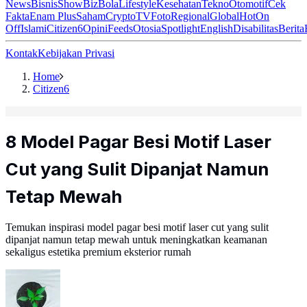
News
Bisnis
ShowBiz
Bola
Lifestyle
Kesehatan
Tekno
Otomotif
Cek
Fakta
Enam Plus
Saham
Crypto
TV
Foto
Regional
Global
Hot
On
Off
Islami
Citizen6
Opini
Feeds
Otosia
Spotlight
English
Disabilitas
Berita
Kontak
Kebijakan Privasi
Home
Citizen6
8 Model Pagar Besi Motif Laser
Cut yang Sulit Dipanjat Namun
Tetap Mewah
Temukan inspirasi model pagar besi motif laser cut yang sulit
dipanjat namun tetap mewah untuk meningkatkan keamanan
sekaligus estetika premium eksterior rumah