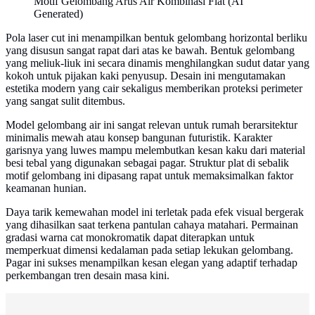
Motif Gelombang Arus Air Kombinasi Flat (AI
Generated)
Pola laser cut ini menampilkan bentuk gelombang horizontal berliku
yang disusun sangat rapat dari atas ke bawah. Bentuk gelombang
yang meliuk-liuk ini secara dinamis menghilangkan sudut datar yang
kokoh untuk pijakan kaki penyusup. Desain ini mengutamakan
estetika modern yang cair sekaligus memberikan proteksi perimeter
yang sangat sulit ditembus.
Model gelombang air ini sangat relevan untuk rumah berarsitektur
minimalis mewah atau konsep bangunan futuristik. Karakter
garisnya yang luwes mampu melembutkan kesan kaku dari material
besi tebal yang digunakan sebagai pagar. Struktur plat di sebalik
motif gelombang ini dipasang rapat untuk memaksimalkan faktor
keamanan hunian.
Daya tarik kemewahan model ini terletak pada efek visual bergerak
yang dihasilkan saat terkena pantulan cahaya matahari. Permainan
gradasi warna cat monokromatik dapat diterapkan untuk
memperkuat dimensi kedalaman pada setiap lekukan gelombang.
Pagar ini sukses menampilkan kesan elegan yang adaptif terhadap
perkembangan tren desain masa kini.