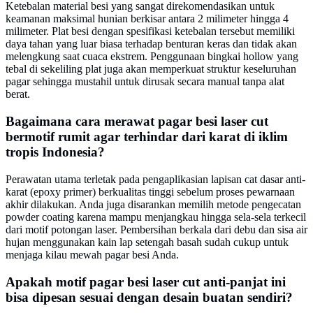
Ketebalan material besi yang sangat direkomendasikan untuk
keamanan maksimal hunian berkisar antara 2 milimeter hingga 4
milimeter. Plat besi dengan spesifikasi ketebalan tersebut memiliki
daya tahan yang luar biasa terhadap benturan keras dan tidak akan
melengkung saat cuaca ekstrem. Penggunaan bingkai hollow yang
tebal di sekeliling plat juga akan memperkuat struktur keseluruhan
pagar sehingga mustahil untuk dirusak secara manual tanpa alat
berat.
Bagaimana cara merawat pagar besi laser cut
bermotif rumit agar terhindar dari karat di iklim
tropis Indonesia?
Perawatan utama terletak pada pengaplikasian lapisan cat dasar anti-
karat (epoxy primer) berkualitas tinggi sebelum proses pewarnaan
akhir dilakukan. Anda juga disarankan memilih metode pengecatan
powder coating karena mampu menjangkau hingga sela-sela terkecil
dari motif potongan laser. Pembersihan berkala dari debu dan sisa air
hujan menggunakan kain lap setengah basah sudah cukup untuk
menjaga kilau mewah pagar besi Anda.
Apakah motif pagar besi laser cut anti-panjat ini
bisa dipesan sesuai dengan desain buatan sendiri?