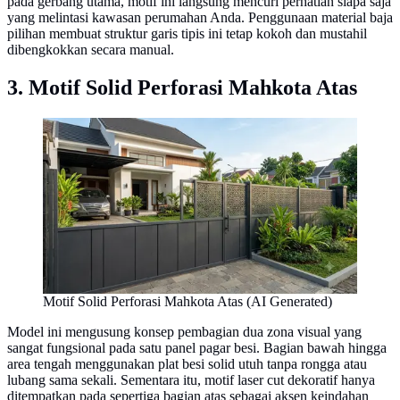
pada gerbang utama, motif ini langsung mencuri perhatian siapa saja
yang melintasi kawasan perumahan Anda. Penggunaan material baja
pilihan membuat struktur garis tipis ini tetap kokoh dan mustahil
dibengkokkan secara manual.
3. Motif Solid Perforasi Mahkota Atas
Motif Solid Perforasi Mahkota Atas (AI Generated)
Model ini mengusung konsep pembagian dua zona visual yang
sangat fungsional pada satu panel pagar besi. Bagian bawah hingga
area tengah menggunakan plat besi solid utuh tanpa rongga atau
lubang sama sekali. Sementara itu, motif laser cut dekoratif hanya
ditempatkan pada sepertiga bagian atas sebagai aksen keindahan