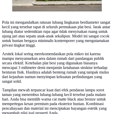
Pola ini mengandalkan ratusan lubang lingkaran berdiameter sangat
kecil yang tersebar rapat di seluruh permukaan plat besi. Jarak antar
lubang diatur sedemikian rupa agar tidak menyisakan ruang untuk
ujung jari atau sepatu anak-anak sekalipun. Model ini sangat cocok
untuk hunian bergaya minimalis kontemporer yang mengutamakan
privasi tingkat tinggi.
Arsitek lokal sering merekomendasikan pola mikro ini karena
mampu menyamarkan area dalam rumah dari pandangan publik
secara efektif. Ketebalan plat besi yang digunakan biasanya
mencapai 3 milimeter demi menjamin ketahanan struktur terhadap
benturan fisik. Hasilnya adalah benteng rumah yang tampak mulus
dari kejauhan namun menyimpan kekuatan perlindungan yang
sangat solid.
Tampilan mewah terpancar kuat dari efek pendaran lampu sorot
taman yang menembus lubang-lubang kecil tersebut pada malam
hari. Anda bisa memilih warna cat matte black atau bronze untuk
mempertegas kesan premium pada eksterior hunian. Kombinasi
pencahayaan dan material ini menciptakan bayangan estetik yang
menambah nilai jual properti Anda.