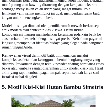
memodifikasi pola batik tradisional menjadi lebih modern. Lekukan
motif parang atau kawung dirancang dengan kerapatan ekstrim
sehingga menyisakan celah udara yang sangat minim. Pola
lengkung yang saling mengunci ini tidak memberikan ruang bagi
tangan untuk mencengkeram besi.
Model ini sangat diminati oleh pemilik rumah mewah berkonsep
etnik modern atau arsitektur klasik Jawa. Detail ukiran
komputerisasi mampu memindahkan kerumitan pola kain batik ke
atas lembaran besi tebal dengan sangat presisi. Kehadiran pagar ini
langsung memperkuat identitas budaya yang elegan pada bangunan
rumah tinggal Anda.
Kemewahan visual dari motif batik ini memancar melalui
kompleksitas detail dan keanggunan bentuk lengkungannya yang
dinamis. Pewarnaan dengan teknik powder coating bernuansa emas
bakar atau tembaga sangat disarankan untuk model klasik ini. Hasil
akhir yang rapi membuat pagar tampak seperti sebuah karya seni
instalasi mahal di galeri.
5. Motif Kisi-Kisi Hutan Bambu Simetris