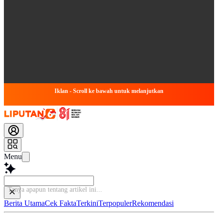
Iklan - Scroll ke bawah untuk melanjutkan
Menu
Ba
Berita Utama
Cek Fakta
Terkini
Terpopuler
Rekomendasi