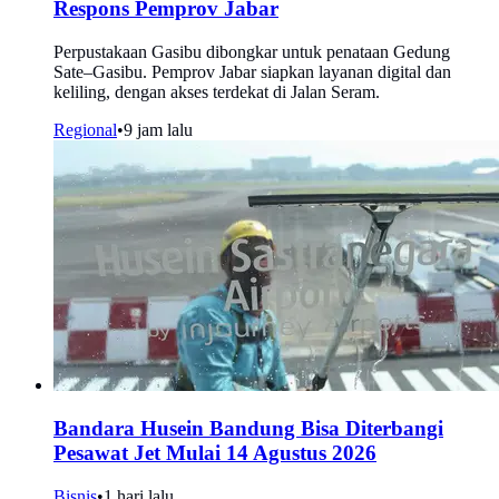
Respons Pemprov Jabar
Perpustakaan Gasibu dibongkar untuk penataan Gedung
Sate–Gasibu. Pemprov Jabar siapkan layanan digital dan
keliling, dengan akses terdekat di Jalan Seram.
Regional
•
9 jam lalu
Bandara Husein Bandung Bisa Diterbangi
Pesawat Jet Mulai 14 Agustus 2026
Bisnis
•
1 hari lalu