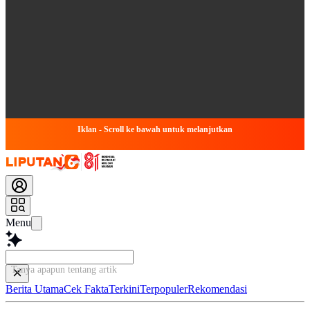
Iklan - Scroll ke bawah untuk melanjutkan
Menu
Tanya apapun tentang artikel ini...
Berita Utama
Cek Fakta
Terkini
Terpopuler
Rekomendasi