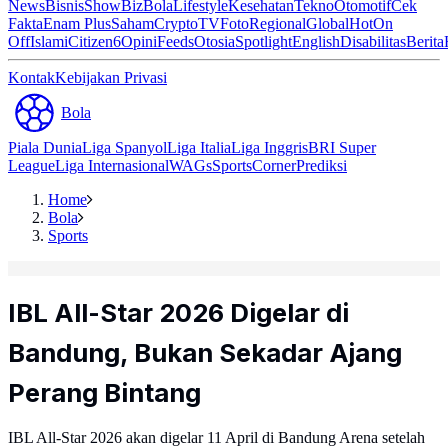
News
Bisnis
ShowBiz
Bola
Lifestyle
Kesehatan
Tekno
Otomotif
Cek
Fakta
Enam Plus
Saham
Crypto
TV
Foto
Regional
Global
Hot
On
Off
Islami
Citizen6
Opini
Feeds
Otosia
Spotlight
English
Disabilitas
Berita
Kontak
Kebijakan Privasi
Bola
Piala Dunia
Liga Spanyol
Liga Italia
Liga Inggris
BRI Super
League
Liga Internasional
WAGs
Sports
Corner
Prediksi
Home
Bola
Sports
IBL All-Star 2026 Digelar di
Bandung, Bukan Sekadar Ajang
Perang Bintang
IBL All-Star 2026 akan digelar 11 April di Bandung Arena setelah