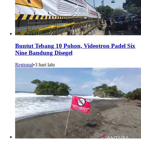
Buntut Tebang 10 Pohon, Videotron Padel Six
Nine Bandung Disegel
Regional
•
3 hari lalu