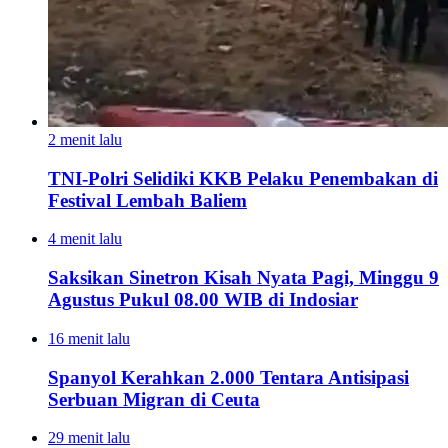
2 menit lalu
TNI-Polri Selidiki KKB Pelaku Penembakan di
Festival Lembah Baliem
4 menit lalu
Saksikan Sinetron Kisah Nyata Pagi, Minggu 9
Agustus Pukul 08.00 WIB di Indosiar
16 menit lalu
Spanyol Kerahkan 2.000 Tentara Antisipasi
Serbuan Migran di Ceuta
29 menit lalu