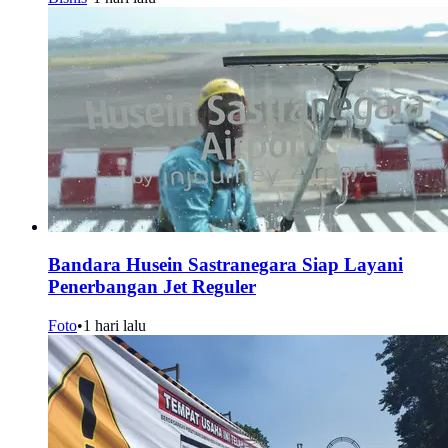
Bandara Husein Sastranegara Siap Layani
Penerbangan Jet Reguler
Foto
•
1 hari lalu