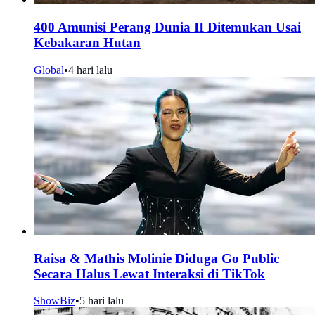
400 Amunisi Perang Dunia II Ditemukan Usai
Kebakaran Hutan
Global
•
4 hari lalu
Raisa & Mathis Molinie Diduga Go Public
Secara Halus Lewat Interaksi di TikTok
ShowBiz
•
5 hari lalu