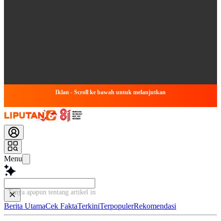
Iklan - Scroll ke bawah untuk melanjutkan
Menu
Tanya apapun tentang artikel ini...
Berita Utama
Cek Fakta
Terkini
Terpopuler
Rekomendasi