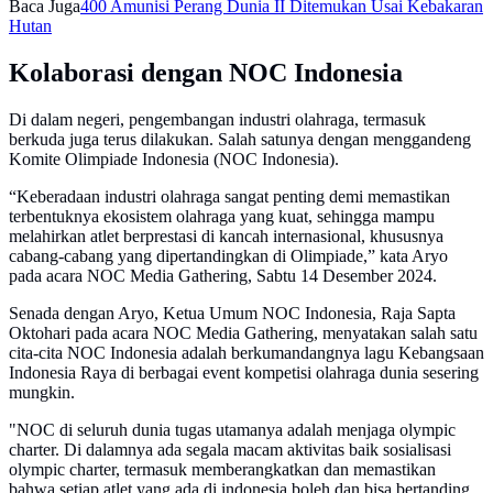
Baca Juga
400 Amunisi Perang Dunia II Ditemukan Usai Kebakaran
Hutan
Kolaborasi dengan NOC Indonesia
Di dalam negeri, pengembangan industri olahraga, termasuk
berkuda juga terus dilakukan. Salah satunya dengan menggandeng
Komite Olimpiade Indonesia (NOC Indonesia).
“Keberadaan industri olahraga sangat penting demi memastikan
terbentuknya ekosistem olahraga yang kuat, sehingga mampu
melahirkan atlet berprestasi di kancah internasional, khususnya
cabang-cabang yang dipertandingkan di Olimpiade,” kata Aryo
pada acara NOC Media Gathering, Sabtu 14 Desember 2024.
Senada dengan Aryo, Ketua Umum NOC Indonesia, Raja Sapta
Oktohari pada acara NOC Media Gathering, menyatakan salah satu
cita-cita NOC Indonesia adalah berkumandangnya lagu Kebangsaan
Indonesia Raya di berbagai event kompetisi olahraga dunia sesering
mungkin.
"NOC di seluruh dunia tugas utamanya adalah menjaga olympic
charter. Di dalamnya ada segala macam aktivitas baik sosialisasi
olympic charter, termasuk memberangkatkan dan memastikan
bahwa setiap atlet yang ada di indonesia boleh dan bisa bertanding