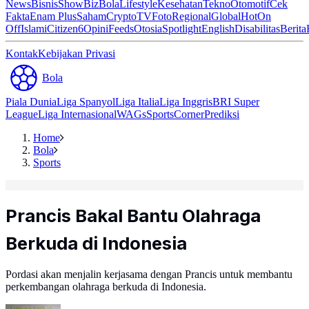
News
Bisnis
ShowBiz
Bola
Lifestyle
Kesehatan
Tekno
Otomotif
Cek
Fakta
Enam Plus
Saham
Crypto
TV
Foto
Regional
Global
Hot
On
Off
Islami
Citizen6
Opini
Feeds
Otosia
Spotlight
English
Disabilitas
Berita
Kontak
Kebijakan Privasi
Bola
Piala Dunia
Liga Spanyol
Liga Italia
Liga Inggris
BRI Super
League
Liga Internasional
WAGs
Sports
Corner
Prediksi
Home
Bola
Sports
Prancis Bakal Bantu Olahraga
Berkuda di Indonesia
Pordasi akan menjalin kerjasama dengan Prancis untuk membantu
perkembangan olahraga berkuda di Indonesia.