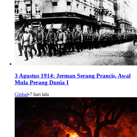
3 Agustus 1914: Jerman Serang Prancis, Awal
Mula Perang Dunia I
Global
•
7 hari lalu