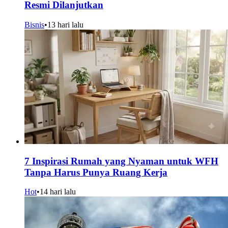
Resmi Dilanjutkan
Bisnis
•
13 hari lalu
7 Inspirasi Rumah yang Nyaman untuk WFH
Tanpa Harus Punya Ruang Kerja
Hot
•
14 hari lalu