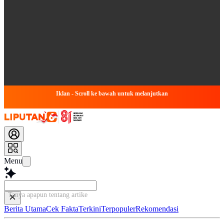
Iklan - Scroll ke bawah untuk melanjutkan
Menu
Tanya apapun tentang artikel ini...
Berita Utama
Cek Fakta
Terkini
Terpopuler
Rekomendasi