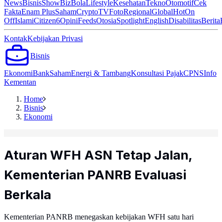
News
Bisnis
ShowBiz
Bola
Lifestyle
Kesehatan
Tekno
Otomotif
Cek
Fakta
Enam Plus
Saham
Crypto
TV
Foto
Regional
Global
Hot
On
Off
Islami
Citizen6
Opini
Feeds
Otosia
Spotlight
English
Disabilitas
Berita
Kontak
Kebijakan Privasi
Bisnis
Ekonomi
Bank
Saham
Energi & Tambang
Konsultasi Pajak
CPNS
Info
Kementan
Home
Bisnis
Ekonomi
Aturan WFH ASN Tetap Jalan,
Kementerian PANRB Evaluasi
Berkala
Kementerian PANRB menegaskan kebijakan WFH satu hari