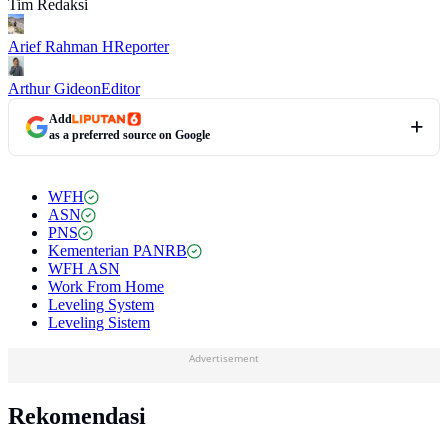
Tim Redaksi
Arief Rahman H
Reporter
Arthur Gideon
Editor
Add
as a preferred source on Google
WFH
ASN
PNS
Kementerian PANRB
WFH ASN
Work From Home
Leveling System
Leveling Sistem
Advertisement
Rekomendasi