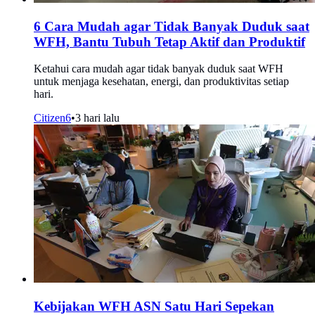
6 Cara Mudah agar Tidak Banyak Duduk saat
WFH, Bantu Tubuh Tetap Aktif dan Produktif
Ketahui cara mudah agar tidak banyak duduk saat WFH
untuk menjaga kesehatan, energi, dan produktivitas setiap
hari.
Citizen6
•
3 hari lalu
Kebijakan WFH ASN Satu Hari Sepekan