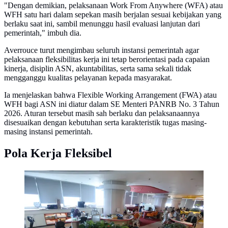
"Dengan demikian, pelaksanaan Work From Anywhere (WFA) atau
WFH satu hari dalam sepekan masih berjalan sesuai kebijakan yang
berlaku saat ini, sambil menunggu hasil evaluasi lanjutan dari
pemerintah," imbuh dia.
Averrouce turut mengimbau seluruh instansi pemerintah agar
pelaksanaan fleksibilitas kerja ini tetap berorientasi pada capaian
kinerja, disiplin ASN, akuntabilitas, serta sama sekali tidak
mengganggu kualitas pelayanan kepada masyarakat.
Ia menjelaskan bahwa Flexible Working Arrangement (FWA) atau
WFH bagi ASN ini diatur dalam SE Menteri PANRB No. 3 Tahun
2026. Aturan tersebut masih sah berlaku dan pelaksanaannya
disesuaikan dengan kebutuhan serta karakteristik tugas masing-
masing instansi pemerintah.
Pola Kerja Fleksibel
Kebijakan ini membuat suasana Balai Kota DKI
Jakarta tampak lengang sejak pagi hari. Tampak dalam
foto, suasana salah satu gedung di Balai Kota Jakarta
saat hari pertama pelaksanaan kebijakan Work From
Home (WFH) bagi Aparatur Sipil Negara (ASN) pada
Jumat (10/4/2026). (Kapanlagi.com/Budy Santoso)