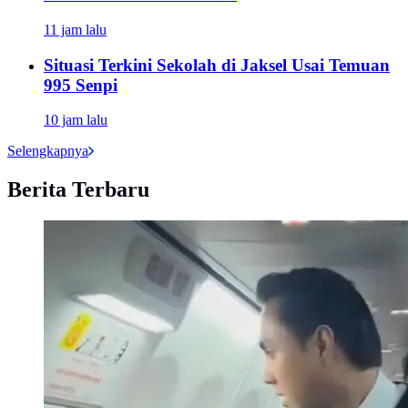
11 jam lalu
Situasi Terkini Sekolah di Jaksel Usai Temuan
995 Senpi
10 jam lalu
Selengkapnya
Berita Terbaru