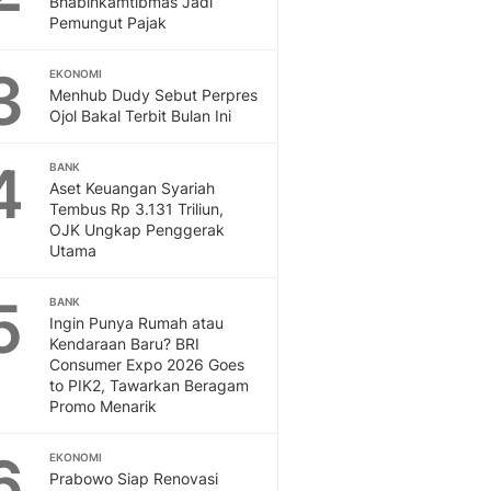
Bhabinkamtibmas Jadi
Sport
Pemungut Pajak
Berita Bola Terkini, Ja
Klasemen, Hasil Liga
3
EKONOMI
Menhub Dudy Sebut Perpres
Ojol Bakal Terbit Bulan Ini
4
BANK
Aset Keuangan Syariah
Tembus Rp 3.131 Triliun,
OJK Ungkap Penggerak
Utama
5
BANK
Ingin Punya Rumah atau
Kendaraan Baru? BRI
Consumer Expo 2026 Goes
to PIK2, Tawarkan Beragam
Promo Menarik
6
EKONOMI
Prabowo Siap Renovasi