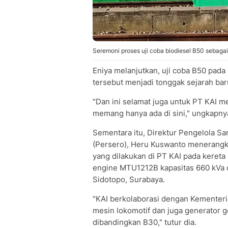
Seremoni proses uji coba biodiesel B50 sebagai
Eniya melanjutkan, uji coba B50 pada 
tersebut menjadi tonggak sejarah ba
"Dan ini selamat juga untuk PT KAI me
memang hanya ada di sini," ungkapny
Sementara itu, Direktur Pengelola Sa
(Persero), Heru Kuswanto menerangkan 
yang dilakukan di PT KAI pada kere
engine MTU1212B kapasitas 660 kVa 
Sidotopo, Surabaya.
"KAI berkolaborasi dengan Kementer
mesin lokomotif dan juga generator 
dibandingkan B30," tutur dia.