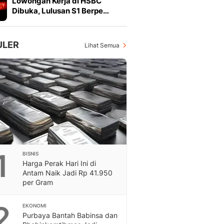
Lowongan Kerja di HSBC
Feeds
Dibuka, Lulusan S1 Berpe…
Feeds Liputan6: Kumpul
Terbaru Harian
Otosia
ULER
Lihat Semua
Otosia
Spotlight
Berita Terkini, Kabar Te
Dan Dunia - Liputan6.
English
Exploring Knowledge, T
En.Liputan6.com
Disabilitas
Disabilitas Berita Terkini
1
BISNIS
Harian, Berita Terbaru,
Harga Perak Hari Ini di
Berita
Antam Naik Jadi Rp 41.950
Berita Hari Ini Politik,
per Gram
Health
Kabar Berita Terbaru D
2
EKONOMI
Diet, Herbal Terbaik
Purbaya Bantah Babinsa dan