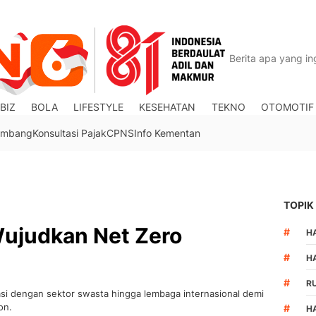
BIZ
BOLA
LIFESTYLE
KESEHATAN
TEKNO
OTOMOTIF
Tambang
Konsultasi Pajak
CPNS
Info Kementan
TOPIK
Wujudkan Net Zero
#
HA
#
H
#
R
si dengan sektor swasta hingga lembaga internasional demi
on.
#
H