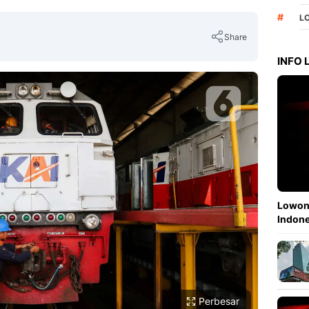
#
L
Share
INFO
Copy Link
Lowong
Indone
Perbesar