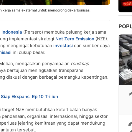
n kerja sama eksternal untuk mendorong dekarbonisasi.
POP
 Indonesia
(Persero) membuka peluang kerja sama
ung implementasi strategi
Net Zero Emission
(NZE).
nting mengingat kebutuhan
investasi
dan sumber daya
isasi
ini cukup besar.
ri Melian, mengatakan penyampaian
roadmap
nya bertujuan meningkatkan transparansi
ang diskusi dengan berbagai pemangku kepentingan.
Siap Ekspansi Rp 10 Triliun
i target NZE membutuhkan keterlibatan banyak
 pendanaan, organisasi internasional, hingga sektor
mperluas jejaring kemitraan yang dapat mendukung
anjutan tersebut.