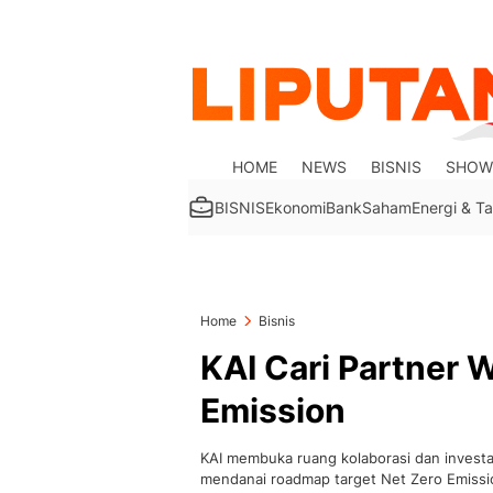
HOME
NEWS
BISNIS
SHOW
BISNIS
Ekonomi
Bank
Saham
Energi & 
Home
Bisnis
KAI Cari Partner 
Emission
KAI membuka ruang kolaborasi dan investa
mendanai roadmap target Net Zero Emissi