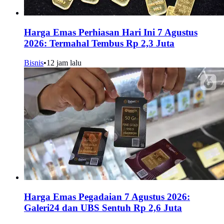
Harga Emas Perhiasan Hari Ini 7 Agustus
2026: Termahal Tembus Rp 2,3 Juta
Bisnis
•
12 jam lalu
Harga Emas Pegadaian 7 Agustus 2026:
Galeri24 dan UBS Sentuh Rp 2,6 Juta