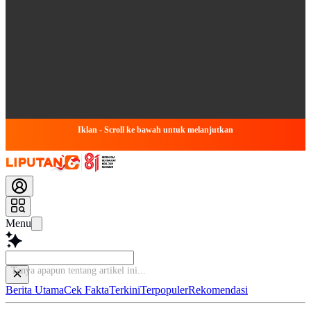
Iklan - Scroll ke bawah untuk melanjutkan
Menu
Tanya apapun tentan
Berita Utama
Cek Fakta
Terkini
Terpopuler
Rekomendasi