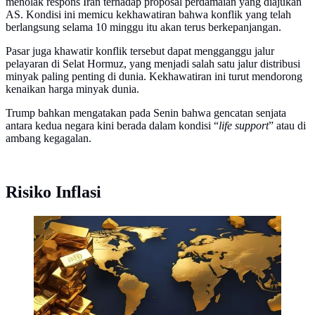
menolak respons Iran terhadap proposal perdamaian yang diajukan
AS. Kondisi ini memicu kekhawatiran bahwa konflik yang telah
berlangsung selama 10 minggu itu akan terus berkepanjangan.
Pasar juga khawatir konflik tersebut dapat mengganggu jalur
pelayaran di Selat Hormuz, yang menjadi salah satu jalur distribusi
minyak paling penting di dunia. Kekhawatiran ini turut mendorong
kenaikan harga minyak dunia.
Trump bahkan mengatakan pada Senin bahwa gencatan senjata
antara kedua negara kini berada dalam kondisi “
life support
” atau di
ambang kegagalan.
Risiko Inflasi
Ilustrasi harga emas dunia hari ini (Foto By AI)