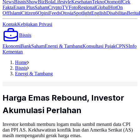
News
Bisnis
ShowBiz
Bola
Lifestyle
Kesehatan
Tekno
Otomotif
Cek
Fakta
Enam Plus
Saham
Crypto
TV
Foto
Regional
Global
Hot
On
Off
Islami
Citizen6
Opini
Feeds
Otosia
Spotlight
English
Disabilitas
Berita
Kontak
Kebijakan Privasi
Bisnis
Ekonomi
Bank
Saham
Energi & Tambang
Konsultasi Pajak
CPNS
Info
Kementan
Home
Bisnis
Energi & Tambang
Harga Emas Rebound, Investor
Akumulasi Perlahan
Investor kembali memburu logam mulia sambil menanti data CPI
dan PPI AS. Kekhawatiran konflik Iran dan Amerika Serikat (AS)
masih mempengaruhi gerak harga emas.