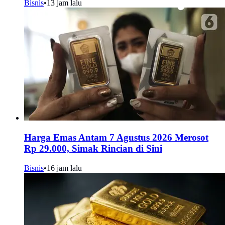
Bisnis
•
13 jam lalu
Harga Emas Antam 7 Agustus 2026 Merosot
Rp 29.000, Simak Rincian di Sini
Bisnis
•
16 jam lalu