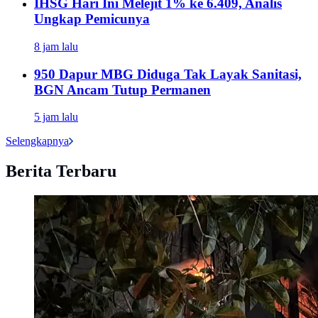
IHSG Hari Ini Melejit 1% ke 6.409, Analis
Ungkap Pemicunya
8 jam lalu
950 Dapur MBG Diduga Tak Layak Sanitasi,
BGN Ancam Tutup Permanen
5 jam lalu
Selengkapnya
Berita Terbaru