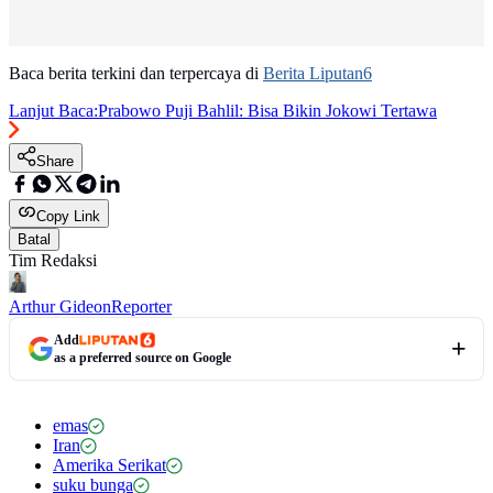
Baca berita terkini dan terpercaya di
Berita Liputan6
Lanjut Baca:
Prabowo Puji Bahlil: Bisa Bikin Jokowi Tertawa
Share
Copy Link
Batal
Tim Redaksi
Arthur Gideon
Reporter
Add
as a preferred source on Google
emas
Iran
Amerika Serikat
suku bunga