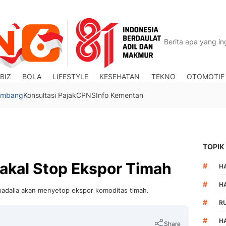
BIZ
BOLA
LIFESTYLE
KESEHATAN
TEKNO
OTOMOTIF
Tambang
Konsultasi Pajak
CPNS
Info Kementan
TOPIK
 Bakal Stop Ekspor Timah
#
HA
#
H
Lahadalia akan menyetop ekspor komoditas timah.
#
R
#
H
Share