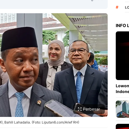
#
L
INFO
Copy Link
Lowong
Indone
Perbesar
 Bahlil Lahadalia. (Foto: Liputan6.com/Arief RH)