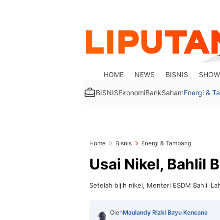
HOME
NEWS
BISNIS
SHOW
BISNIS
Ekonomi
Bank
Saham
Energi & 
Home
Bisnis
Energi & Tambang
Usai Nikel, Bahlil
Setelah bijih nikel, Menteri ESDM Bahlil 
Oleh
Maulandy Rizki Bayu Kencana