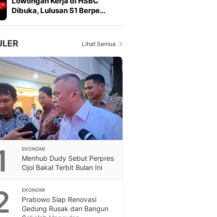
Lowongan Kerja di HSBC
Feeds
Dibuka, Lulusan S1 Berpe…
Feeds Liputan6: Kumpul
Terbaru Harian
Otosia
ULER
Lihat Semua
Otosia
Spotlight
Berita Terkini, Kabar Te
Dan Dunia - Liputan6.
English
Exploring Knowledge, T
En.Liputan6.com
Disabilitas
Disabilitas Berita Terkini
1
EKONOMI
Harian, Berita Terbaru,
Menhub Dudy Sebut Perpres
Berita
Ojol Bakal Terbit Bulan Ini
Berita Hari Ini Politik,
Health
2
EKONOMI
Kabar Berita Terbaru D
Prabowo Siap Renovasi
Diet, Herbal Terbaik
Gedung Rusak dan Bangun