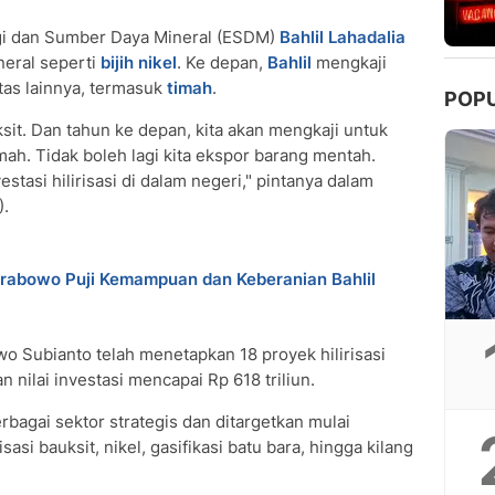
i dan Sumber Daya Mineral (ESDM)
Bahlil Lahadalia
eral seperti
bijih nikel
. Ke depan,
Bahlil
mengkaji
as lainnya, termasuk
timah
.
POP
sit. Dan tahun ke depan, kita akan mengkaji untuk
mah. Tidak boleh lagi kita ekspor barang mentah.
asi hilirisasi di dalam negeri," pintanya dalam
).
Prabowo Puji Kemampuan dan Keberanian Bahlil
o Subianto telah menetapkan 18 proyek hilirisasi
 nilai investasi mencapai Rp 618 triliun.
agai sektor strategis dan ditargetkan mulai
isasi bauksit, nikel, gasifikasi batu bara, hingga kilang