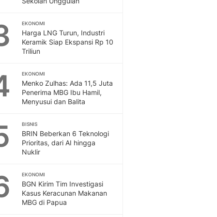
Sekolah Unggulan
Sport
Berita Bola Terkini, Ja
3
Klasemen, Hasil Liga
EKONOMI
Harga LNG Turun, Industri
Keramik Siap Ekspansi Rp 10
Triliun
4
EKONOMI
Menko Zulhas: Ada 11,5 Juta
Penerima MBG Ibu Hamil,
Menyusui dan Balita
5
BISNIS
BRIN Beberkan 6 Teknologi
Prioritas, dari AI hingga
Nuklir
6
EKONOMI
BGN Kirim Tim Investigasi
Kasus Keracunan Makanan
MBG di Papua