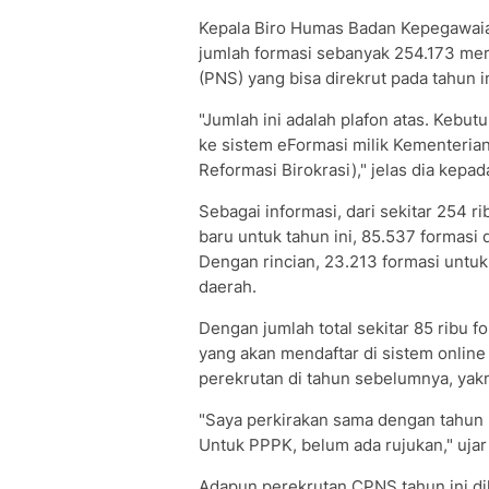
Kepala Biro Humas Badan Kepegawa
jumlah formasi sebanyak 254.173 mer
(PNS) yang bisa direkrut pada tahun i
"Jumlah ini adalah plafon atas. Kebut
ke sistem eFormasi milik Kementeri
Reformasi Birokrasi)," jelas dia kepa
Sebagai informasi, dari sekitar 254 r
baru untuk tahun ini, 85.537 formasi
Dengan rincian, 23.213 formasi untu
daerah.
Dengan jumlah total sekitar 85 ribu f
yang akan mendaftar di sistem onlin
perekrutan di tahun sebelumnya, yakni
"Saya perkirakan sama dengan tahun la
Untuk PPPK, belum ada rujukan," ujar 
Adapun perekrutan CPNS tahun ini di