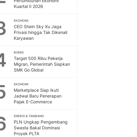
Pertumbuhan Ekonomi
Kuartal II 2026
3
EKONOMI
CEO Shein Sky Xu Jaga
Privasi hingga Tak Dikenali
Karyawan
4
BISNIS
Target 500 Ribu Pekerja
Migran, Pemerintah Siapkan
SMK Go Global
5
EKONOMI
Marketplace Siap Ikuti
Jadwal Baru Penerapan
Pajak E-Commerce
6
ENERGI & TAMBANG
PLN Ungkap Pengembang
Swasta Bakal Dominasi
Proyek PLTA