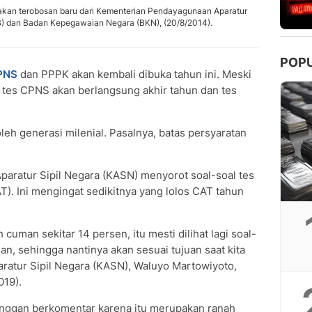
pakan terobosan baru dari Kementerian Pendayagunaan Aparatur
) dan Badan Kepegawaian Negara (BKN), (20/8/2014).
POP
PNS
dan PPPK akan kembali dibuka tahun ini. Meski
n tes CPNS akan berlangsung akhir tahun dan tes
leh generasi milenial. Pasalnya, batas persyaratan
Aparatur Sipil Negara (KASN) menyorot soal-soal tes
T). Ini mengingat sedikitnya yang lolos CAT tahun
cuman sekitar 14 persen, itu mesti dilihat lagi soal-
an, sehingga nantinya akan sesuai tujuan saat kita
aratur Sipil Negara (KASN), Waluyo Martowiyoto,
019).
enggan berkomentar karena itu merupakan ranah