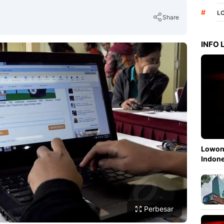
#
L
Share
INFO
Copy Link
Lowong
Indone
Perbesar