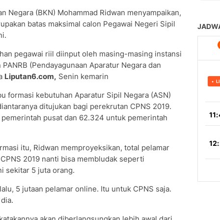
ian Negara (BKN) Mohammad Ridwan menyampaikan,
upakan batas maksimal calon Pegawai Negeri Sipil
ni.
uhan pegawai riil diinput oleh masing-masing instansi
an PANRB (Pendayagunaan Aparatur Negara dan
da
Liputan6.com,
Senin kemarin
ibu formasi kebutuhan Aparatur Sipil Negara (ASN)
 diantaranya ditujukan bagi perekrutan CPNS 2019.
k pemerintah pusat dan 62.324 untuk pemerintah
ormasi itu, Ridwan memproyeksikan, total pelamar
e CPNS 2019 nanti bisa membludak seperti
 sekitar 5 juta orang.
lu, 5 jutaan pelamar online. Itu untuk CPNS saja.
dia.
katakannya akan diberlangsungkan lebih awal dari