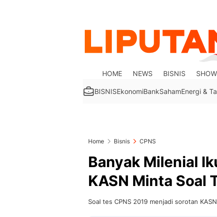
HOME
NEWS
BISNIS
SHOW
BISNIS
Ekonomi
Bank
Saham
Energi & 
Home
Bisnis
CPNS
Banyak Milenial I
KASN Minta Soal T
Soal tes CPNS 2019 menjadi sorotan KASN