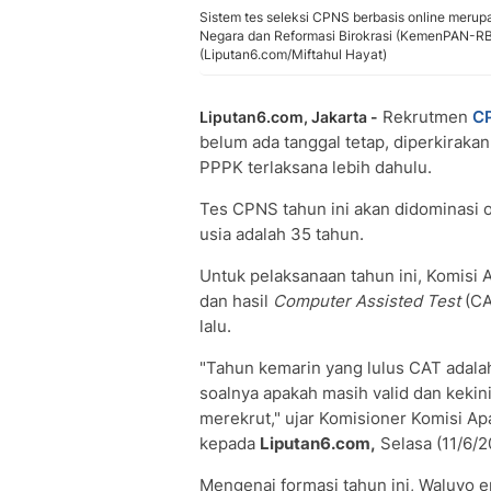
Sistem tes seleksi CPNS berbasis online meru
Negara dan Reformasi Birokrasi (KemenPAN-RB
(Liputan6.com/Miftahul Hayat)
Rekrutmen
C
Liputan6.com, Jakarta -
belum ada tanggal tetap, diperkiraka
PPPK terlaksana lebih dahulu.
Tes CPNS tahun ini akan didominasi o
usia adalah 35 tahun.
Untuk pelaksanaan tahun ini, Komisi 
dan hasil
Computer Assisted Test
(CA
lalu.
"Tahun kemarin yang lulus CAT adalah 
soalnya apakah masih valid dan kekini
merekrut," ujar Komisioner Komisi Ap
kepada
Liputan6.com,
Selasa (11/6/2
Mengenai formasi tahun ini, Waluyo 