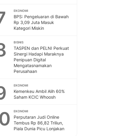
7
EKONOMI
BPS: Pengeluaran di Bawah
Rp 3,09 Juta Masuk
Kategori Miskin
8
BISNIS
TASPEN dan PELNI Perkuat
Sinergi Hadapi Maraknya
Penipuan Digital
Mengatasnamakan
Perusahaan
9
EKONOMI
Kemenkeu Ambil Alih 60%
Saham KCIC Whoosh
10
EKONOMI
Perputaran Judi Online
Tembus Rp 86,82 Triliun,
Piala Dunia Picu Lonjakan