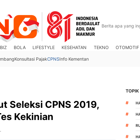
BIZ
BOLA
LIFESTYLE
KESEHATAN
TEKNO
OTOMOTIF
Tambang
Konsultasi Pajak
CPNS
Info Kementan
TOPIK
kut Seleksi CPNS 2019,
#
HA
es Kekinian
#
H
#
R
.
#
H