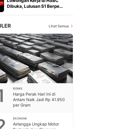
Lowongan Kerja di HSBC
Otosia
Dibuka, Lulusan S1 Berpe…
Otosia
Spotlight
Berita Terkini, Kabar Te
ULER
Lihat Semua
Dan Dunia - Liputan6.
English
Exploring Knowledge, T
En.Liputan6.com
Disabilitas
Disabilitas Berita Terkini
Harian, Berita Terbaru,
Berita
Berita Hari Ini Politik,
1
BISNIS
Health
Harga Perak Hari Ini di
Kabar Berita Terbaru D
Antam Naik Jadi Rp 41.950
Diet, Herbal Terbaik
per Gram
Sport
Berita Bola Terkini, Ja
2
EKONOMI
Klasemen, Hasil Liga
Airlangga Ungkap Motor