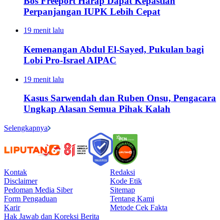
Bos Freeport Harap Dapat Kepastian
Perpanjangan IUPK Lebih Cepat
19 menit lalu
Kemenangan Abdul El-Sayed, Pukulan bagi
Lobi Pro-Israel AIPAC
19 menit lalu
Kasus Sarwendah dan Ruben Onsu, Pengacara
Ungkap Alasan Semua Pihak Kalah
Selengkapnya
Kontak
Redaksi
Disclaimer
Kode Etik
Pedoman Media Siber
Sitemap
Form Pengaduan
Tentang Kami
Karir
Metode Cek Fakta
Hak Jawab dan Koreksi Berita