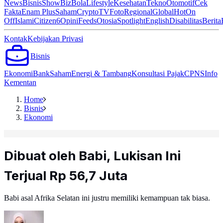
News
Bisnis
ShowBiz
Bola
Lifestyle
Kesehatan
Tekno
Otomotif
Cek
Fakta
Enam Plus
Saham
Crypto
TV
Foto
Regional
Global
Hot
On
Off
Islami
Citizen6
Opini
Feeds
Otosia
Spotlight
English
Disabilitas
Berita
Kontak
Kebijakan Privasi
Bisnis
Ekonomi
Bank
Saham
Energi & Tambang
Konsultasi Pajak
CPNS
Info
Kementan
Home
Bisnis
Ekonomi
Dibuat oleh Babi, Lukisan Ini
Terjual Rp 56,7 Juta
Babi asal Afrika Selatan ini justru memiliki kemampuan tak biasa.