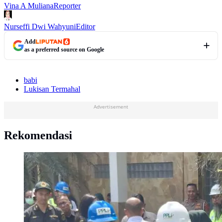
Vina A Muliana
Reporter
Nurseffi Dwi Wahyuni
Editor
Add
as a preferred source on Google
babi
Lukisan Termahal
Advertisement
Rekomendasi