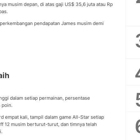
nya musim depan, di atas gaji US$ 35,6 juta atau Rp
bas.
hat perkembangan pendapatan James musim demi
aih
nggi dalam setiap permainan, persentase
 poin.
mpat kali, tampil dalam game All-Star setiap
f 12 musim berturut-turut, dan timnya telah
i.