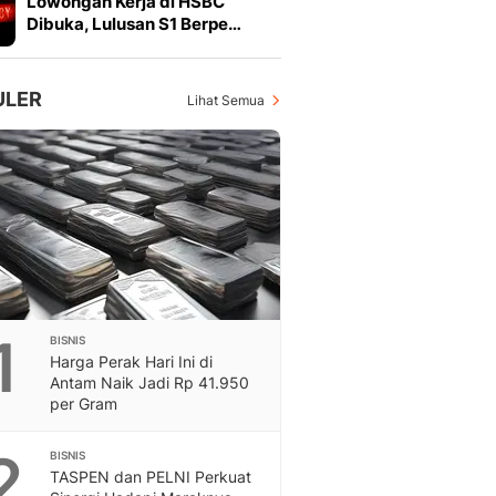
Lowongan Kerja di HSBC
Feeds
Dibuka, Lulusan S1 Berpe…
Feeds Liputan6: Kumpul
Terbaru Harian
Otosia
ULER
Lihat Semua
Otosia
Spotlight
Berita Terkini, Kabar Te
Dan Dunia - Liputan6.
English
Exploring Knowledge, T
En.Liputan6.com
Disabilitas
Disabilitas Berita Terkini
1
BISNIS
Harian, Berita Terbaru,
Harga Perak Hari Ini di
Berita
Antam Naik Jadi Rp 41.950
Berita Hari Ini Politik,
per Gram
Health
Kabar Berita Terbaru D
2
BISNIS
Diet, Herbal Terbaik
TASPEN dan PELNI Perkuat