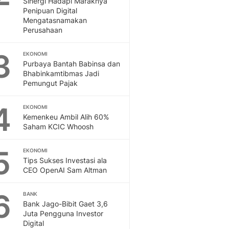
Sinergi Hadapi Maraknya
Sport
Penipuan Digital
Berita Bola Terkini, Ja
Mengatasnamakan
Klasemen, Hasil Liga
Perusahaan
3
EKONOMI
Purbaya Bantah Babinsa dan
Bhabinkamtibmas Jadi
Pemungut Pajak
4
EKONOMI
Kemenkeu Ambil Alih 60%
Saham KCIC Whoosh
5
EKONOMI
Tips Sukses Investasi ala
CEO OpenAI Sam Altman
6
BANK
Bank Jago-Bibit Gaet 3,6
Juta Pengguna Investor
Digital