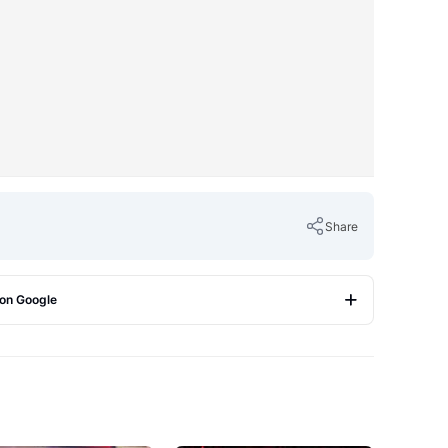
Share
 on Google
Copy Link