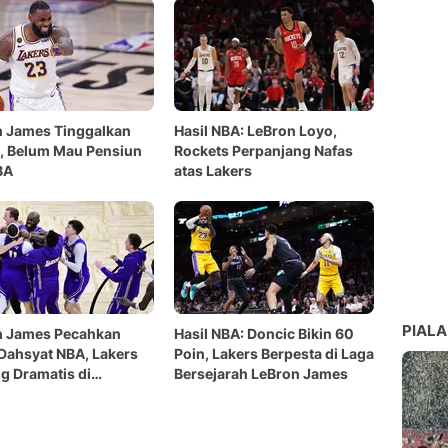
n James Tinggalkan
Hasil NBA: LeBron Loyo,
, Belum Mau Pensiun
Rockets Perpanjang Nafas
BA
atas Lakers
PIALA
n James Pecahkan
Hasil NBA: Doncic Bikin 60
Dahsyat NBA, Lakers
Poin, Lakers Berpesta di Laga
 Dramatis di
Bersejarah LeBron James
ng Magic