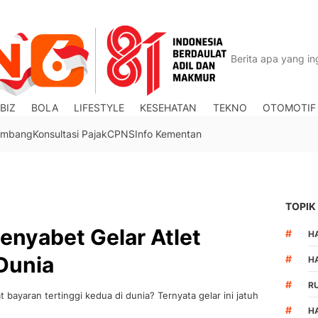
BIZ
BOLA
LIFESTYLE
KESEHATAN
TEKNO
OTOMOTIF
Tambang
Konsultasi Pajak
CPNS
Info Kementan
TOPIK
Menyabet Gelar Atlet
#
HA
Dunia
#
H
#
R
t bayaran tertinggi kedua di dunia? Ternyata gelar ini jatuh
#
H