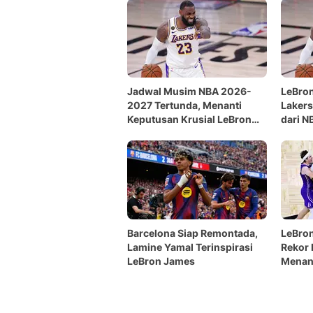
Jadwal Musim NBA 2026-
LeBro
2027 Tertunda, Menanti
Lakers
Keputusan Krusial LeBron
dari N
James
Barcelona Siap Remontada,
LeBro
Lamine Yamal Terinspirasi
Rekor 
LeBron James
Menang
Kanda