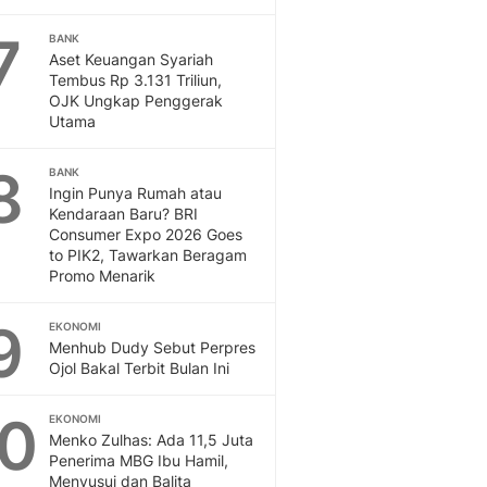
7
BANK
Aset Keuangan Syariah
Tembus Rp 3.131 Triliun,
OJK Ungkap Penggerak
Utama
8
BANK
Ingin Punya Rumah atau
Kendaraan Baru? BRI
Consumer Expo 2026 Goes
to PIK2, Tawarkan Beragam
Promo Menarik
9
EKONOMI
Menhub Dudy Sebut Perpres
Ojol Bakal Terbit Bulan Ini
10
EKONOMI
Menko Zulhas: Ada 11,5 Juta
Penerima MBG Ibu Hamil,
Menyusui dan Balita