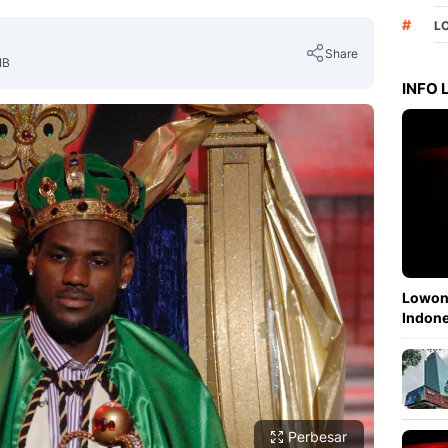
#
L
Share
IB
INFO
Copy Link
Lowong
Indone
Perbesar