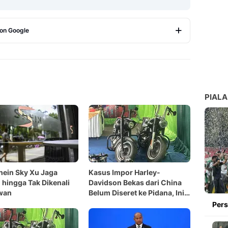
 on Google
Copy Link
PIALA
ein Sky Xu Jaga
Kasus Impor Harley-
i hingga Tak Dikenali
Davidson Bekas dari China
wan
Belum Diseret ke Pidana, Ini
Alasannya
Pers