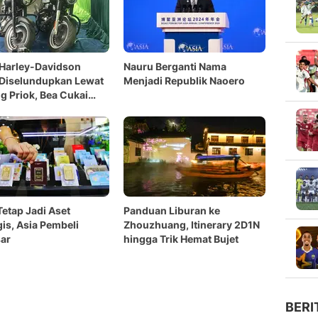
Harley-Davidson
Nauru Berganti Nama
 Diselundupkan Lewat
Menjadi Republik Naoero
g Priok, Bea Cukai
ar Modusnya
etap Jadi Aset
Panduan Liburan ke
gis, Asia Pembeli
Zhouzhuang, Itinerary 2D1N
ar
hingga Trik Hemat Bujet
BERI