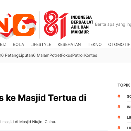
BIZ
BOLA
LIFESTYLE
KESEHATAN
TEKNO
OTOMOTIF
n6 Petang
Liputan6 Malam
Potret
Fokus
Patroli
Kontes
TOPIK
 ke Masjid Tertua di
#
S
#
I
#
LI
 masjid di Masjid Niujie, China.
#
L