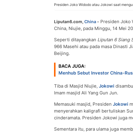
Presiden Joko Widodo atau Jokowi saat mengunju
Presiden Joko 
Liputan6.com,
China
-
China, Niujie, pada Minggu, 14 Mei 20
Seperti ditayangkan
Liputan 6
Siang 
966 Masehi atau pada masa Dinasti J
Beijing.
BACA JUGA:
Menhub Sebut Investor China-Rusi
Tiba di Masjid Niujie,
Jokowi
disambut
Imam masjid Ali Yang Gun Jun.
Memasuki masjid, Presiden
Jokowi
me
menyerahkan kaligrafi bertuliskan Su
cinderamata. Presiden Jokowi juga m
Sementara itu, para ulama juga memb