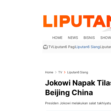
HOME
NEWS
BISNIS
SHOW
TV
Liputan6 Pagi
Liputan6 Siang
Liputa
Home
TV
Liputan6 Siang
Jokowi Napak Tilas
Beijing China
Presiden Jokowi melakukan salat takhiyatul