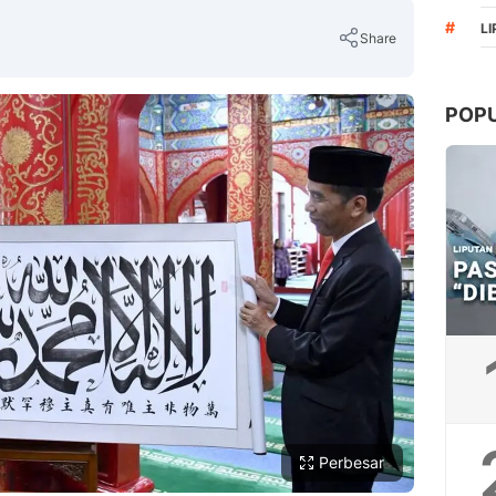
#
L
Share
POP
Copy Link
Perbesar