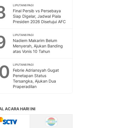
Sport
8
LIPUTAN6 PAGI
Berita Bola Terkini, Ja
Final Persib vs Persebaya
Klasemen, Hasil Liga
Siap Digelar, Jadwal Piala
Presiden 2026 Disetujui AFC
9
LIPUTAN6 PAGI
Nadiem Makarim Belum
Menyerah, Ajukan Banding
atas Vonis 10 Tahun
10
LIPUTAN6 PAGI
Febrie Adriansyah Gugat
Penetapan Status
Tersangka, Ajukan Dua
Praperadilan