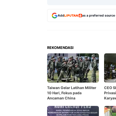
Add
as a preferred source
REKOMENDASI
Taiwan Gelar Latihan Militer
CEO Sh
10 Hari, Fokus pada
Privas
Ancaman China
Karya