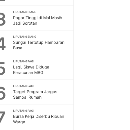
Feeds
Feeds Liputan6: Kumpul
3
LIPUTAN6 SIANG
Pagar Tinggi di Mal Masih
Terbaru Harian
Jadi Sorotan
Otosia
Otosia
4
LIPUTAN6 SIANG
Spotlight
Sungai Tertutup Hamparan
Berita Terkini, Kabar Te
Busa
Dan Dunia - Liputan6.
English
5
LIPUTAN6 PAGI
Exploring Knowledge, T
Lagi, Siswa Diduga
En.Liputan6.com
Keracunan MBG
Disabilitas
Disabilitas Berita Terkini
6
LIPUTAN6 PAGI
Harian, Berita Terbaru,
Target Program Jargas
Sampai Rumah
Berita
Berita Hari Ini Politik,
7
Health
LIPUTAN6 PAGI
Bursa Kerja Diserbu Ribuan
Kabar Berita Terbaru D
Warga
Diet, Herbal Terbaik