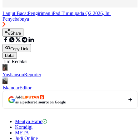
Lanjut Baca:
Pengiriman iPad Turun pada Q2 2026, Ini
Penyebabnya
Share
Copy Link
Batal
Tim Redaksi
Yuslianson
Reporter
Iskandar
Editor
Add
as a preferred source on Google
Meutya Hafid
Komdigi
META
Judi Online