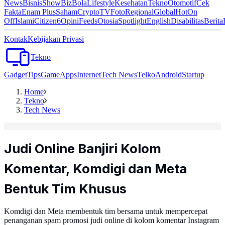
News
Bisnis
ShowBiz
Bola
Lifestyle
Kesehatan
Tekno
Otomotif
Cek
Fakta
Enam Plus
Saham
Crypto
TV
Foto
Regional
Global
Hot
On
Off
Islami
Citizen6
Opini
Feeds
Otosia
Spotlight
English
Disabilitas
Berita
Kontak
Kebijakan Privasi
Tekno
Gadget
Tips
Game
Apps
Internet
Tech News
Telko
Android
Startup
Home
Tekno
Tech News
Judi Online Banjiri Kolom
Komentar, Komdigi dan Meta
Bentuk Tim Khusus
Komdigi dan Meta membentuk tim bersama untuk mempercepat
penanganan spam promosi judi online di kolom komentar Instagram