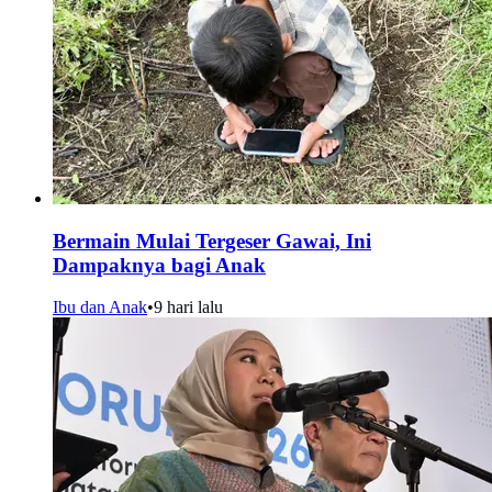
Bermain Mulai Tergeser Gawai, Ini
Dampaknya bagi Anak
Ibu dan Anak
•
9 hari lalu