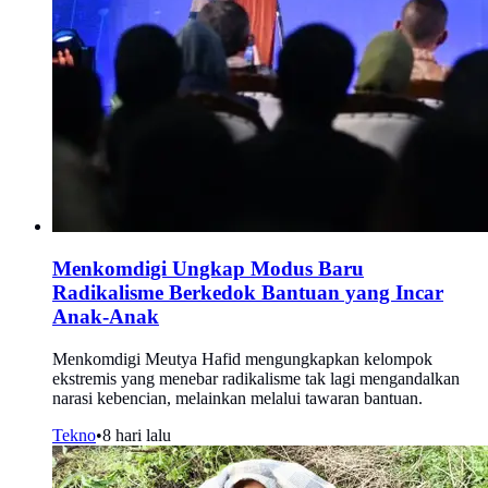
Menkomdigi Ungkap Modus Baru
Radikalisme Berkedok Bantuan yang Incar
Anak-Anak
Menkomdigi Meutya Hafid mengungkapkan kelompok
ekstremis yang menebar radikalisme tak lagi mengandalkan
narasi kebencian, melainkan melalui tawaran bantuan.
Tekno
•
8 hari lalu