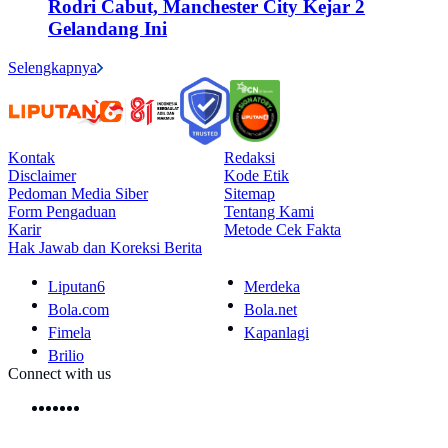
Rodri Cabut, Manchester City Kejar 2
Gelandang Ini
Selengkapnya
Kontak
Redaksi
Disclaimer
Kode Etik
Pedoman Media Siber
Sitemap
Form Pengaduan
Tentang Kami
Karir
Metode Cek Fakta
Hak Jawab dan Koreksi Berita
Liputan6
Merdeka
Bola.com
Bola.net
Fimela
Kapanlagi
Brilio
Connect with us