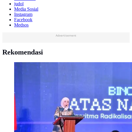
judol
Media Sosial
Instagram
Facebook
Medsos
Advertisement
Rekomendasi