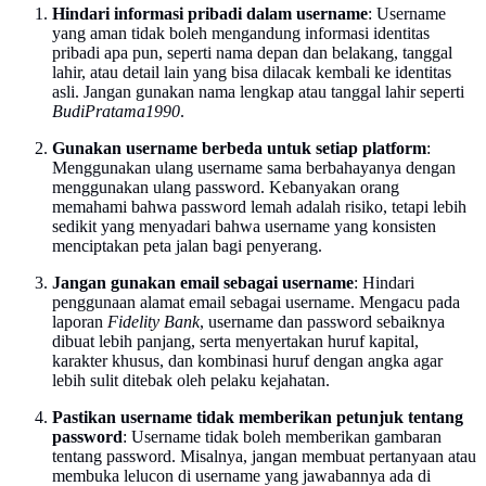
Hindari informasi pribadi dalam username
: Username
yang aman tidak boleh mengandung informasi identitas
pribadi apa pun, seperti nama depan dan belakang, tanggal
lahir, atau detail lain yang bisa dilacak kembali ke identitas
asli. Jangan gunakan nama lengkap atau tanggal lahir seperti
BudiPratama1990
.
Gunakan username berbeda untuk setiap platform
:
Menggunakan ulang username sama berbahayanya dengan
menggunakan ulang password. Kebanyakan orang
memahami bahwa password lemah adalah risiko, tetapi lebih
sedikit yang menyadari bahwa username yang konsisten
menciptakan peta jalan bagi penyerang.
Jangan gunakan email sebagai username
: Hindari
penggunaan alamat email sebagai username. Mengacu pada
laporan
Fidelity Bank
, username dan password sebaiknya
dibuat lebih panjang, serta menyertakan huruf kapital,
karakter khusus, dan kombinasi huruf dengan angka agar
lebih sulit ditebak oleh pelaku kejahatan.
Pastikan username tidak memberikan petunjuk tentang
password
: Username tidak boleh memberikan gambaran
tentang password. Misalnya, jangan membuat pertanyaan atau
membuka lelucon di username yang jawabannya ada di