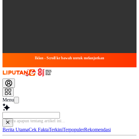
Iklan - Scroll ke bawah untuk melanjutkan
Menu
Tanya
Berita Utama
Cek Fakta
Terkini
Terpopuler
Rekomendasi