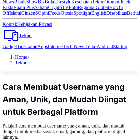
News
Bisnis
ShowBiz
Bola
Lifestyle
Kesehatan
Tekno
Otomotif
Cek
Fakta
Enam Plus
Saham
Crypto
TV
Foto
Regional
Global
Hot
On
Off
Islami
Citizen6
Opini
Feeds
Otosia
Spotlight
English
Disabilitas
Berita
Kontak
Kebijakan Privasi
Tekno
Gadget
Tips
Game
Apps
Internet
Tech News
Telko
Android
Startup
Home
Tekno
Cara Membuat Username yang
Aman, Unik, dan Mudah Diingat
untuk Berbagai Platform
Pelajari cara membuat username yang aman, unik, dan mudah
diingat untuk media sosial, email, gaming, dan platform digital
lainnya.