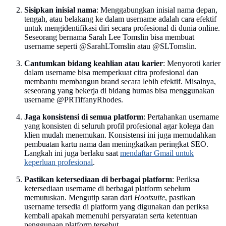
Sisipkan inisial nama
: Menggabungkan inisial nama depan,
tengah, atau belakang ke dalam username adalah cara efektif
untuk mengidentifikasi diri secara profesional di dunia online.
Seseorang bernama Sarah Lee Tomslin bisa membuat
username seperti @SarahLTomslin atau @SLTomslin.
Cantumkan bidang keahlian atau karier
: Menyoroti karier
dalam username bisa memperkuat citra profesional dan
membantu membangun brand secara lebih efektif. Misalnya,
seseorang yang bekerja di bidang humas bisa menggunakan
username @PRTiffanyRhodes.
Jaga konsistensi di semua platform
: Pertahankan username
yang konsisten di seluruh profil profesional agar kolega dan
klien mudah menemukan. Konsistensi ini juga memudahkan
pembuatan kartu nama dan meningkatkan peringkat SEO.
Langkah ini juga berlaku saat
mendaftar Gmail untuk
keperluan profesional
.
Pastikan ketersediaan di berbagai platform
: Periksa
ketersediaan username di berbagai platform sebelum
memutuskan. Mengutip saran dari
Hootsuite
, pastikan
username tersedia di platform yang digunakan dan periksa
kembali apakah memenuhi persyaratan serta ketentuan
penggunaan platform tersebut.