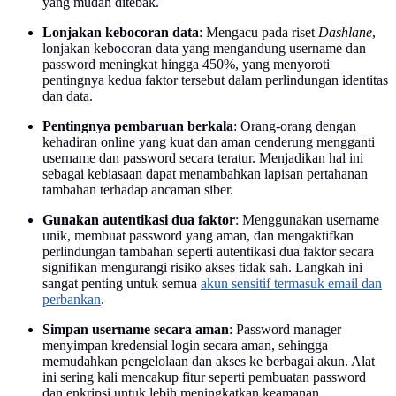
yang mudah ditebak.
Lonjakan kebocoran data
: Mengacu pada riset
Dashlane
,
lonjakan kebocoran data yang mengandung username dan
password meningkat hingga 450%, yang menyoroti
pentingnya kedua faktor tersebut dalam perlindungan identitas
dan data.
Pentingnya pembaruan berkala
: Orang-orang dengan
kehadiran online yang kuat dan aman cenderung mengganti
username dan password secara teratur. Menjadikan hal ini
sebagai kebiasaan dapat menambahkan lapisan pertahanan
tambahan terhadap ancaman siber.
Gunakan autentikasi dua faktor
: Menggunakan username
unik, membuat password yang aman, dan mengaktifkan
perlindungan tambahan seperti autentikasi dua faktor secara
signifikan mengurangi risiko akses tidak sah. Langkah ini
sangat penting untuk semua
akun sensitif termasuk email dan
perbankan
.
Simpan username secara aman
: Password manager
menyimpan kredensial login secara aman, sehingga
memudahkan pengelolaan dan akses ke berbagai akun. Alat
ini sering kali mencakup fitur seperti pembuatan password
dan enkripsi untuk lebih meningkatkan keamanan.