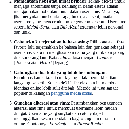
Manfaatkan hobi atau minat pribadi
: Teknik efektif untuk
menjaga anonimitas tanpa kehilangan kesan estetis adalah
menggunakan hobi atau minat dalam username. Misalnya,
jika menyukai musik, olahraga, buku, atau seni, buatlah
username yang mencerminkan kegemaran tersebut. Username
seperti
MelodySenja
atau
BukuKopi
terdengar lebih personal
dan unik.
Coba teknik terjemahan bahasa asing
: Pilih kata atau frasa
favorit, lalu terjemahkan ke bahasa lain dan gunakan sebagai
username. Cara ini menghasilkan nama yang unik dan jarang
dipakai orang lain. Kata
cahaya
bisa menjadi
Lumiere
(Prancis) atau
Hikari
(Jepang).
Gabungkan dua kata yang tidak berhubungan
:
Kombinasikan kata-kata unik yang tidak memiliki kaitan
langsung, seperti "SolarJade71". Pendekatan ini membuat
identitas online lebih sulit ditebak. Metode ini juga sangat
populer di kalangan
pengguna media sosial
.
Gunakan aliterasi atau rima
: Pertimbangkan penggunaan
aliterasi atau rima untuk membuat username lebih mudah
diingat. Username yang singkat dan catchy dapat
meninggalkan kesan mendalam bagi orang lain di ranah
online. Contohnya,
SariSenja
atau
RumahRimba
.