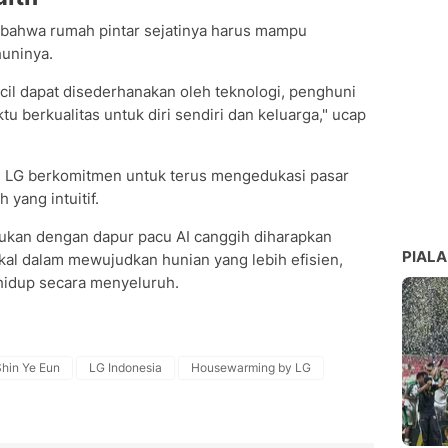
 bahwa rumah pintar sejatinya harus mampu
uninya.
cil dapat disederhanakan oleh teknologi, penghuni
u berkualitas untuk diri sendiri dan keluarga," ucap
i, LG berkomitmen untuk terus mengedukasi pasar
yang intuitif.
dukan dengan dapur pacu AI canggih diharapkan
PIALA
kal dalam mewujudkan hunian yang lebih efisien,
 hidup secara menyeluruh.
hin Ye Eun
LG Indonesia
Housewarming by LG