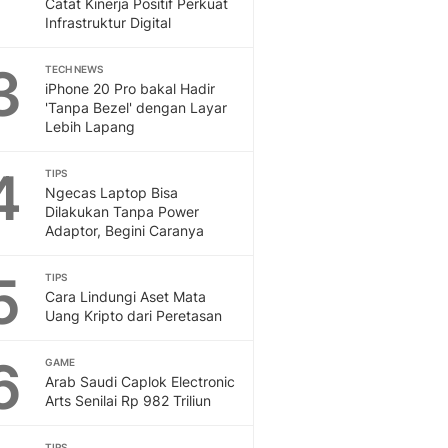
Catat Kinerja Positif Perkuat
Sport
Infrastruktur Digital
Berita Bola Terkini, Ja
Klasemen, Hasil Liga
3
TECH NEWS
iPhone 20 Pro bakal Hadir
'Tanpa Bezel' dengan Layar
Lebih Lapang
4
TIPS
Ngecas Laptop Bisa
Dilakukan Tanpa Power
Adaptor, Begini Caranya
5
TIPS
Cara Lindungi Aset Mata
Uang Kripto dari Peretasan
6
GAME
Arab Saudi Caplok Electronic
Arts Senilai Rp 982 Triliun
TIPS