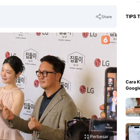
TIPS 
Share
Copy Link
Cara K
Googl
Perbesar