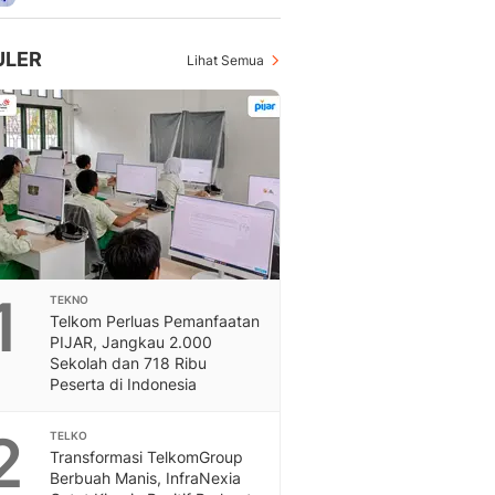
Feeds
Feeds Liputan6: Kumpul
ULER
Lihat Semua
Terbaru Harian
Otosia
Otosia
Spotlight
Berita Terkini, Kabar Te
Dan Dunia - Liputan6.
English
Exploring Knowledge, T
En.Liputan6.com
Disabilitas
1
TEKNO
Telkom Perluas Pemanfaatan
Disabilitas Berita Terkini
PIJAR, Jangkau 2.000
Harian, Berita Terbaru,
Sekolah dan 718 Ribu
Berita
Peserta di Indonesia
Berita Hari Ini Politik,
Health
2
TELKO
Kabar Berita Terbaru D
Transformasi TelkomGroup
Diet, Herbal Terbaik
Berbuah Manis, InfraNexia