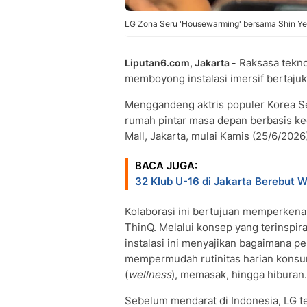
LG Zona Seru 'Housewarming' bersama Shin Ye
Raksasa tekno
Liputan6.com, Jakarta -
memboyong instalasi imersif bertajuk 
Menggandeng aktris populer Korea S
rumah pintar masa depan berbasis kec
Mall, Jakarta, mulai Kamis (25/6/2026)
BACA JUGA:
32 Klub U-16 di Jakarta Berebut W
Kolaborasi ini bertujuan memperkena
ThinQ. Melalui konsep yang terinspir
instalasi ini menyajikan bagaimana p
mempermudah rutinitas harian konsu
(
wellness
), memasak, hingga hiburan.
Sebelum mendarat di Indonesia, LG t