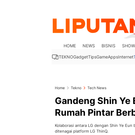
HOME
NEWS
BISNIS
SHOW
TEKNO
Gadget
Tips
Game
Apps
Internet
Home
Tekno
Tech News
Gandeng Shin Ye 
Rumah Pintar Berb
Kolaborasi antara LG dengan Shin Ye Eun
ditenagai platform LG ThinQ.