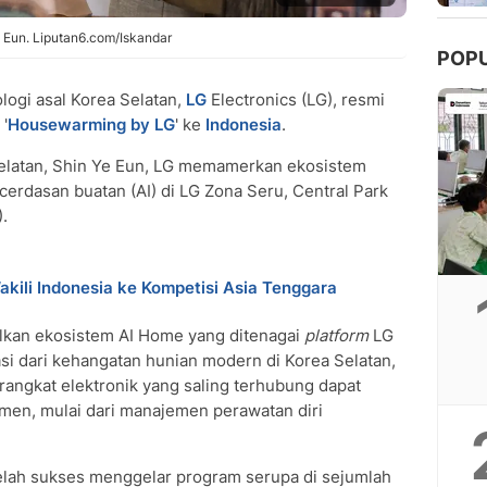
 Eun. Liputan6.com/Iskandar
POP
logi asal Korea Selatan,
LG
Electronics (LG), resmi
'
Housewarming by LG
' ke
Indonesia
.
elatan, Shin Ye Eun, LG memamerkan ekosistem
erdasan buatan (AI) di LG Zona Seru, Central Park
.
akili Indonesia ke Kompetisi Asia Tenggara
lkan ekosistem AI Home yang ditenagai
platform
LG
asi dari kehangatan hunian modern di Korea Selatan,
erangkat elektronik yang saling terhubung dapat
men, mulai dari manajemen perawatan diri
elah sukses menggelar program serupa di sejumlah