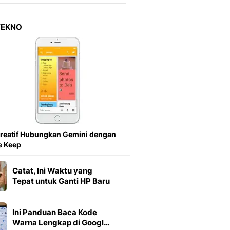
Berita Daerah Dan Peri
Terbaru
Global
TEKNO
Berita Internasional, Sa
Inspiratif, Unik, Dan M
Hot
Hot Liputan6.com Menya
Dan Terbaru
On Off
On Off Liputan6: Sinop
& Berita Bisnis Digital
Islami
reatif Hubungkan Gemini dengan
Berita & Kajian Islami
e Keep
Hikmah - Liputan6
Citizen6
Catat, Ini Waktu yang
Berita Citizen6 - Medi
Tepat untuk Ganti HP Baru
Liputan6.com
Opini
Ini Panduan Baca Kode
Opini Liputan6: Analis
Warna Lengkap di Googl…
Pandang Dan Perspekti