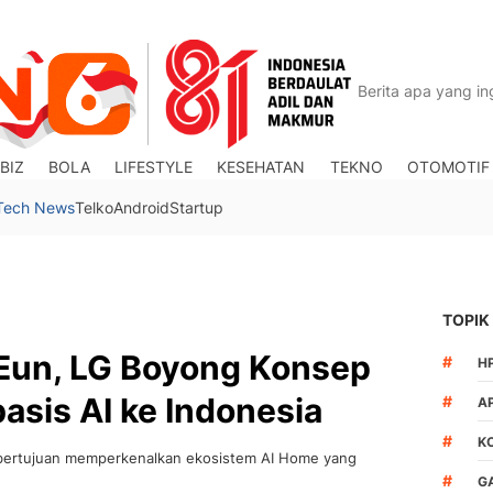
BIZ
BOLA
LIFESTYLE
KESEHATAN
TEKNO
OTOMOTIF
Tech News
Telko
Android
Startup
TOPIK
Eun, LG Boyong Konsep
#
H
asis AI ke Indonesia
#
A
#
K
 bertujuan memperkenalkan ekosistem AI Home yang
#
G