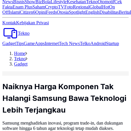
News
Bisnis
ShowBiz
Bola
Lifestyle
Kesehatan
Tekno
Otomotif
Cek
Fakta
Enam Plus
Saham
Crypto
TV
Foto
Regional
Global
Hot
On
Off
Islami
Citizen6
Opini
Feeds
Otosia
Spotlight
English
Disabilitas
Berita
Kontak
Kebijakan Privasi
Tekno
Gadget
Tips
Game
Apps
Internet
Tech News
Telko
Android
Startup
Home
Tekno
Gadget
Naiknya Harga Komponen Tak
Halangi Samsung Bawa Teknologi
Lebih Terjangkau
Samsung menghadirkan inovasi, program trade-in, dan dukungan
software hingga 6 tahun agar teknologi tetap mudah diakses.