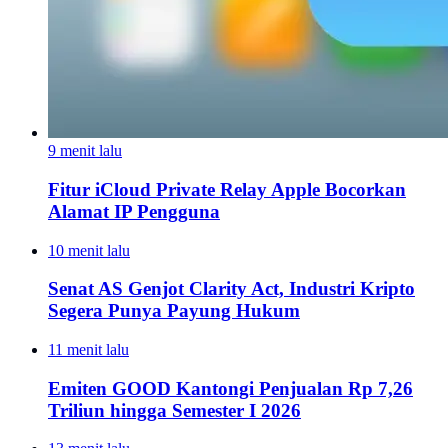
9 menit lalu
Fitur iCloud Private Relay Apple Bocorkan
Alamat IP Pengguna
10 menit lalu
Senat AS Genjot Clarity Act, Industri Kripto
Segera Punya Payung Hukum
11 menit lalu
Emiten GOOD Kantongi Penjualan Rp 7,26
Triliun hingga Semester I 2026