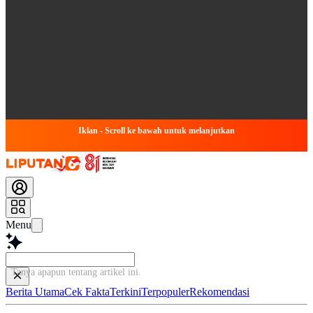
Iklan - Scroll ke bawah untuk melanjutkan
Menu
Tanya apapun tentang artikel ini...
Berita Utama
Cek Fakta
Terkini
Terpopuler
Rekomendasi