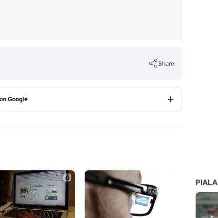
Share
 on Google
Copy Link
PIALA