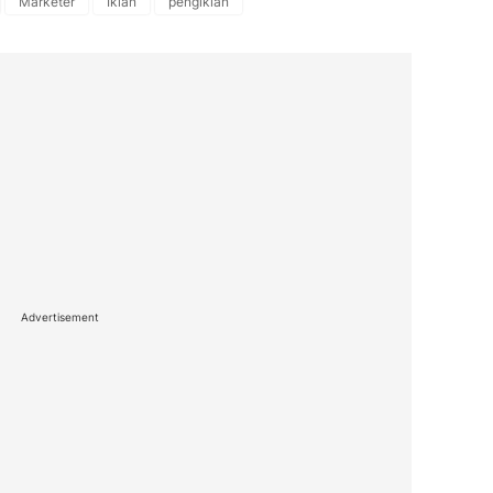
Marketer
Iklan
pengiklan
Advertisement