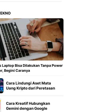
Berita Daerah Dan Peri
Terbaru
Global
TEKNO
Berita Internasional, Sa
Inspiratif, Unik, Dan M
Hot
Hot Liputan6.com Menya
Dan Terbaru
On Off
On Off Liputan6: Sinop
& Berita Bisnis Digital
Islami
 Laptop Bisa Dilakukan Tanpa Power
Berita & Kajian Islami
r, Begini Caranya
Hikmah - Liputan6
Citizen6
Cara Lindungi Aset Mata
Berita Citizen6 - Medi
Uang Kripto dari Peretasan
Liputan6.com
Opini
Cara Kreatif Hubungkan
Opini Liputan6: Analis
Gemini dengan Google
Pandang Dan Perspekti