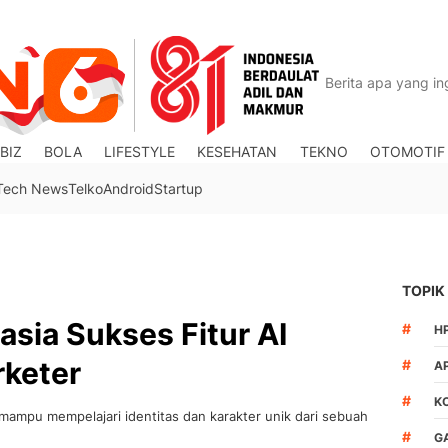
BIZ
BOLA
LIFESTYLE
KESEHATAN
TEKNO
OTOMOTIF
Tech News
Telko
Android
Startup
TOPIK
sia Sukses Fitur AI
#
H
rketer
#
A
#
K
mampu mempelajari identitas dan karakter unik dari sebuah
#
G