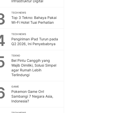
Infrastruktur Digital
Sport
Berita Bola Terkini, Ja
3
Klasemen, Hasil Liga
TECH NEWS
Top 3 Tekno: Bahaya Pakai
Wi-Fi Hotel Tuai Perhatian
4
TECH NEWS
Pengiriman iPad Turun pada
Q2 2026, Ini Penyebabnya
5
TEKNO
Bel Pintu Canggih yang
Wajib Dimiliki, Solusi Simpel
agar Rumah Lebih
Terlindungi
6
GAME
Pokemon Game On!
Sambangi 7 Negara Asia,
Indonesia?
TECH NEWS