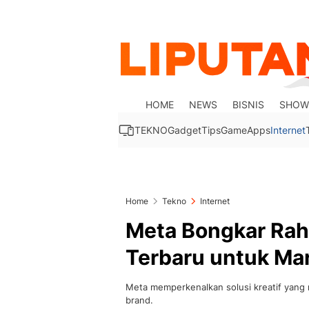
HOME
NEWS
BISNIS
SHOW
TEKNO
Gadget
Tips
Game
Apps
Internet
Home
Tekno
Internet
Meta Bongkar Raha
Terbaru untuk Ma
Meta memperkenalkan solusi kreatif yang 
brand.