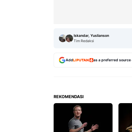
Iskandar, Yuslianson
Tim Redaksi
Add
as a preferred source
REKOMENDASI