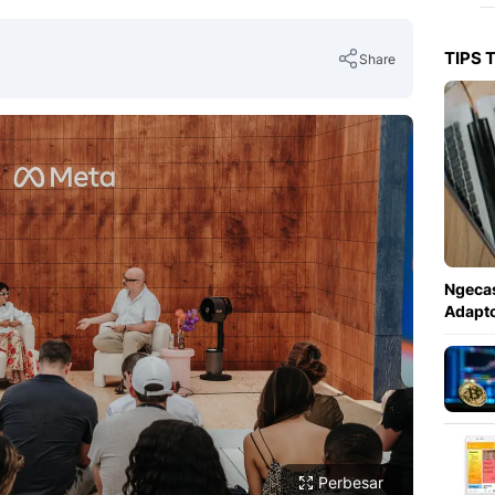
TIPS 
Share
Copy Link
Ngecas
Adapto
Perbesar