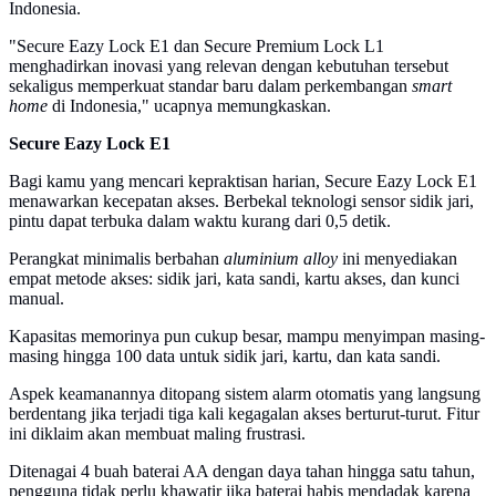
Indonesia.
"Secure Eazy Lock E1 dan Secure Premium Lock L1
menghadirkan inovasi yang relevan dengan kebutuhan tersebut
sekaligus memperkuat standar baru dalam perkembangan
smart
home
di Indonesia," ucapnya memungkaskan.
Secure Eazy Lock E1
Bagi kamu yang mencari kepraktisan harian, Secure Eazy Lock E1
menawarkan kecepatan akses. Berbekal teknologi sensor sidik jari,
pintu dapat terbuka dalam waktu kurang dari 0,5 detik.
Perangkat minimalis berbahan
aluminium alloy
ini menyediakan
empat metode akses: sidik jari, kata sandi, kartu akses, dan kunci
manual.
Kapasitas memorinya pun cukup besar, mampu menyimpan masing-
masing hingga 100 data untuk sidik jari, kartu, dan kata sandi.
Aspek keamanannya ditopang sistem alarm otomatis yang langsung
berdentang jika terjadi tiga kali kegagalan akses berturut-turut. Fitur
ini diklaim akan membuat maling frustrasi.
Ditenagai 4 buah baterai AA dengan daya tahan hingga satu tahun,
pengguna tidak perlu khawatir jika baterai habis mendadak karena