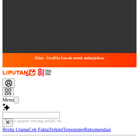
Iklan - Scroll ke bawah untuk melanjutkan
Menu
Baca
Berita Utama
Cek Fakta
Terkini
Terpopuler
Rekomendasi