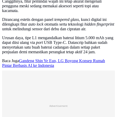
Canggihnya, fitur pemindai wajah ini tetap akurat mengenali
pengguna meski sedang memakai aksesori seperti topi atau
kacamata.
Dirancang estetis dengan panel
tempered glass
, kunci digital ini
dilengkapi fitur
auto lock
otomatis serta teknologi
hidden fingerprint
untuk melindungi sensor dari debu dan cipratan air.
Urusan daya, tipe L1 mengandalkan baterai litium 5.000 mAh yang
dapat diisi ulang via
port
USB Type-C. Datascrip bahkan sudah
menyertakan satu buah baterai cadangan dalam setiap paket
penjualan demi memastikan perangkat tetap aktif 24 jam.
Baca Juga
Gandeng Shin Ye Eun, LG Boyong Konsep Rumah
Pintar Berbasis AI ke Indonesia
Advertisement