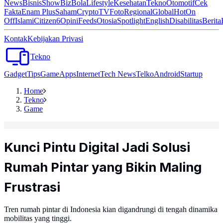
News
Bisnis
ShowBiz
Bola
Lifestyle
Kesehatan
Tekno
Otomotif
Cek
Fakta
Enam Plus
Saham
Crypto
TV
Foto
Regional
Global
Hot
On
Off
Islami
Citizen6
Opini
Feeds
Otosia
Spotlight
English
Disabilitas
Berita
Kontak
Kebijakan Privasi
Tekno
Gadget
Tips
Game
Apps
Internet
Tech News
Telko
Android
Startup
Home
Tekno
Game
Kunci Pintu Digital Jadi Solusi
Rumah Pintar yang Bikin Maling
Frustrasi
Tren rumah pintar di Indonesia kian digandrungi di tengah dinamika
mobilitas yang tinggi.