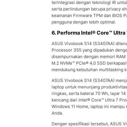
terintegrasi dengan teknologi IR unt
serta perlindungan berupa privacy shu
keamanan Firmware TPM dan BIOS Pa
pengguna dengan lebih optimal.
6. Performa Intel® Core™ Ultr
ASUS Vivobook S14 (S3407AA) ditenag
Processor 355 yang dipadukan dengan 
disempurnakan dengan memori RAM 
M.2 NVMe™ PCIe® 4.0 SSD berkapasit
mendukung kebutuhan multitasking ke
ASUS Vivobook S14 (S3407AA) menja
laptop untuk menunjang produktivitas 
ringkas, serta baterai 70 Wh, layar
kencang dari Intel® Core™ Ultra 7 P
Windows 11 Home, laptop ini mampu 
Anda.
Dengan spesifikasi tersebut, ASUS V