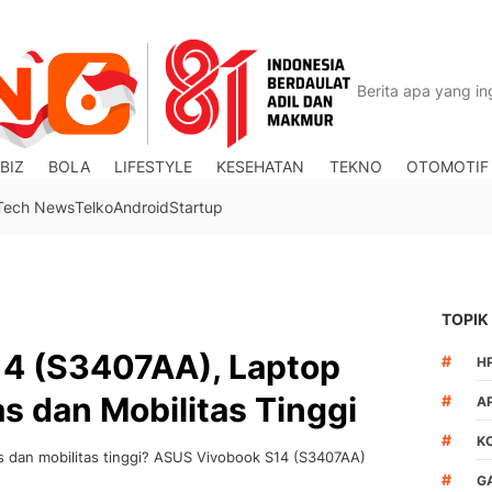
BIZ
BOLA
LIFESTYLE
KESEHATAN
TEKNO
OTOMOTIF
Tech News
Telko
Android
Startup
TOPIK
4 (S3407AA), Laptop
#
H
s dan Mobilitas Tinggi
#
A
#
K
s dan mobilitas tinggi? ASUS Vivobook S14 (S3407AA)
#
G