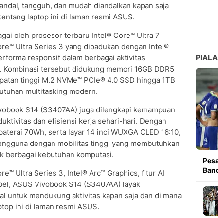
ndal, tangguh, dan mudah diandalkan kapan saja
t tentang laptop ini di laman resmi ASUS.
ai oleh prosesor terbaru Intel® Core™ Ultra 7
ore™ Ultra Series 3 yang dipadukan dengan Intel®
rforma responsif dalam berbagai aktivitas
PIALA
ran. Kombinasi tersebut didukung memori 16GB DDR5
patan tinggi M.2 NVMe™ PCIe® 4.0 SSD hingga 1TB
utuhan multitasking modern.
ivobook S14 (S3407AA) juga dilengkapi kemampuan
tivitas dan efisiensi kerja sehari-hari. Dengan
 baterai 70Wh, serta layar 14 inci WUXGA OLED 16:10,
i pengguna dengan mobilitas tinggi yang membutuhkan
uk berbagai kebutuhan komputasi.
Pesa
Band
™ Ultra Series 3, Intel® Arc™ Graphics, fitur AI
abel, ASUS Vivobook S14 (S3407AA) layak
al untuk mendukung aktivitas kapan saja dan di mana
aptop ini di laman resmi ASUS.