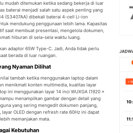
alu mudah ditemukan ketika sedang bekerja di luar
tas baterai menjadi salah satu aspek penting yang
4 (S3407AA) dibekali baterai 4-cell Li-ion
untuk mendukung penggunaan lebih lama. Kapasitas
tif saat membuat presentasi, mengelola dokumen,
mati hiburan di sela-sela waktu luang.
kan adaptor 65W Type-C. Jadi, Anda tidak perlu
 saat berada di luar ruangan.
yang Nyaman Dilihat
 nilai tambah ketika menggunakan laptop dalam
n menikmati konten multimedia, kualitas layar
ptop ini menggunakan layar 14 inci WUXGA (1920 x
 mampu menampilkan gambar dengan detail yang
ngguna yang sering mengedit dokumen panjang,
 layar OLED dengan refresh rate 60Hz ini dapat
lebih memanjakan mata.
bagai Kebutuhan