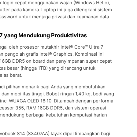
uk login cepat menggunakan wajah (Windows Hello),
tter pada kamera. Laptop ini juga dilengkapi sistem
ssword untuk menjaga privasi dan keamanan data
a 7 yang Mendukung Produktivitas
ai oleh prosesor mutakhir Intel® Core™ Ultra 7
pengolah grafis Intel® Graphics. Kombinasi ini
16GB DDR5 on board dan penyimpanan super cepat
as besar (hingga 1TB) yang dirancang untuk
las berat.
di pilihan menarik bagi Anda yang membutuhkan
dan mobilitas tinggi. Bobot ringan 1,40 kg, bodi yang
 14 inci WUXGA OLED 16:10. Ditambah dengan performa
rocessor 355, RAM 16GB DDR5, dan sistem operasi
mendukung berbagai kebutuhan komputasi harian
ivobook S14 (S3407AA) layak dipertimbangkan bagi