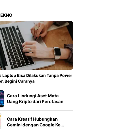
Berita Daerah Dan Peri
Terbaru
Global
TEKNO
Berita Internasional, Sa
Inspiratif, Unik, Dan M
Hot
Hot Liputan6.com Menya
Dan Terbaru
On Off
On Off Liputan6: Sinop
& Berita Bisnis Digital
Islami
 Laptop Bisa Dilakukan Tanpa Power
Berita & Kajian Islami
r, Begini Caranya
Hikmah - Liputan6
Citizen6
Cara Lindungi Aset Mata
Berita Citizen6 - Medi
Uang Kripto dari Peretasan
Liputan6.com
Opini
Cara Kreatif Hubungkan
Opini Liputan6: Analis
Gemini dengan Google Ke…
Pandang Dan Perspekti