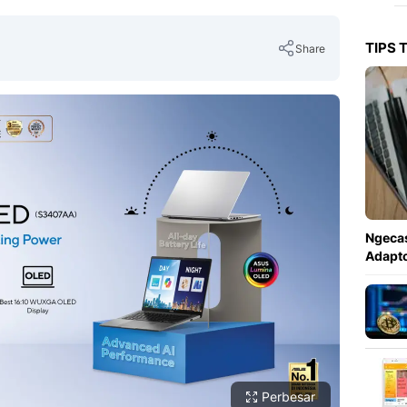
TIPS 
Share
Copy Link
Ngecas
Adapto
Perbesar