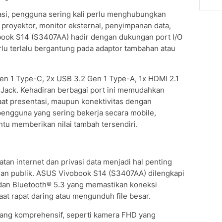
asi, pengguna sering kali perlu menghubungkan
proyektor, monitor eksternal, penyimpanan data,
book S14 (S3407AA) hadir dengan dukungan port I/O
lu terlalu bergantung pada adaptor tambahan atau
en 1 Type-C, 2x USB 3.2 Gen 1 Type-A, 1x HDMI 2.1
ack. Kehadiran berbagai port ini memudahkan
saat presentasi, maupun konektivitas dengan
 pengguna yang sering bekerja secara mobile,
tentu memberikan nilai tambah tersendiri.
atan internet dan privasi data menjadi hal penting
ngan publik. ASUS Vivobook S14 (S3407AA) dilengkapi
 dan Bluetooth® 5.3 yang memastikan koneksi
saat rapat daring atau mengunduh file besar.
n yang komprehensif, seperti kamera FHD yang