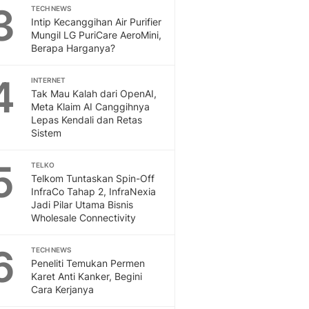
Sport
3
TECH NEWS
Berita Bola Terkini, Ja
Intip Kecanggihan Air Purifier
Klasemen, Hasil Liga
Mungil LG PuriCare AeroMini,
Berapa Harganya?
4
INTERNET
Tak Mau Kalah dari OpenAI,
Meta Klaim AI Canggihnya
Lepas Kendali dan Retas
Sistem
5
TELKO
Telkom Tuntaskan Spin-Off
InfraCo Tahap 2, InfraNexia
Jadi Pilar Utama Bisnis
Wholesale Connectivity
6
TECH NEWS
Peneliti Temukan Permen
Karet Anti Kanker, Begini
Cara Kerjanya