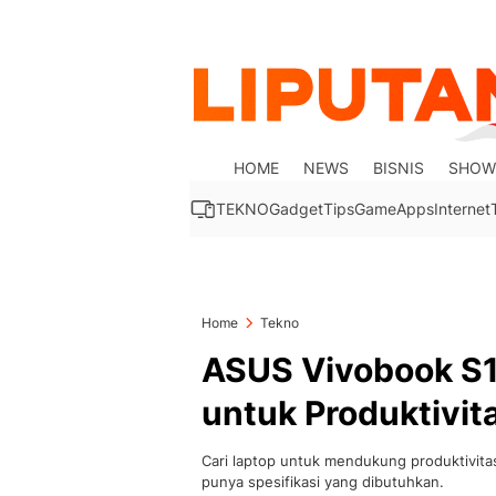
HOME
NEWS
BISNIS
SHOW
TEKNO
Gadget
Tips
Game
Apps
Internet
Home
Tekno
ASUS Vivobook S1
untuk Produktivita
Cari laptop untuk mendukung produktivita
punya spesifikasi yang dibutuhkan.