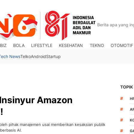
BIZ
BOLA
LIFESTYLE
KESEHATAN
TEKNO
OTOMOTIF
Tech News
Telko
Android
Startup
TOPIK
3 Insinyur Amazon
#
H
!
#
A
#
K
i oleh pihak manajemen usai memberikan kesaksian publik
erbasis AI.
#
G