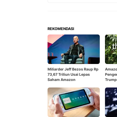
REKOMENDASI
Miliarder Jeff Bezos Raup Rp
Amazo
73,67 Triliun Usai Lepas
Pengem
Saham Amazon
Trump 
Pelan