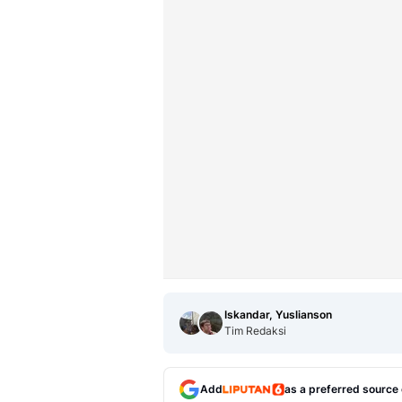
Iskandar, Yuslianson
Tim Redaksi
Add
as a preferred source