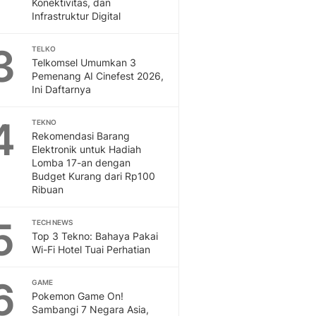
Konektivitas, dan
Sport
Infrastruktur Digital
Berita Bola Terkini, Ja
Klasemen, Hasil Liga
3
TELKO
Telkomsel Umumkan 3
Pemenang AI Cinefest 2026,
Ini Daftarnya
4
TEKNO
Rekomendasi Barang
Elektronik untuk Hadiah
Lomba 17-an dengan
Budget Kurang dari Rp100
Ribuan
5
TECH NEWS
Top 3 Tekno: Bahaya Pakai
Wi-Fi Hotel Tuai Perhatian
6
GAME
Pokemon Game On!
Sambangi 7 Negara Asia,