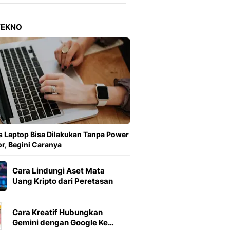
Berita Daerah Dan Peri
Terbaru
Global
TEKNO
Berita Internasional, Sa
Inspiratif, Unik, Dan M
Hot
Hot Liputan6.com Menya
Dan Terbaru
On Off
On Off Liputan6: Sinop
& Berita Bisnis Digital
Islami
 Laptop Bisa Dilakukan Tanpa Power
Berita & Kajian Islami
r, Begini Caranya
Hikmah - Liputan6
Citizen6
Cara Lindungi Aset Mata
Berita Citizen6 - Medi
Uang Kripto dari Peretasan
Liputan6.com
Opini
Cara Kreatif Hubungkan
Opini Liputan6: Analis
Gemini dengan Google Ke…
Pandang Dan Perspekti