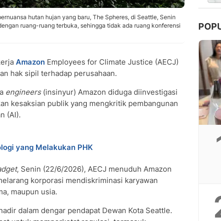
rnuansa hutan hujan yang baru, The Spheres, di Seattle, Senin
POP
 dengan ruang-ruang terbuka, sehingga tidak ada ruang konferensi
erja
Amazon
Employees for Climate Justice (AECJ)
n hak sipil terhadap perusahaan.
ga
engineers
(insinyur) Amazon diduga diinvestigasi
an kesaksian publik yang mengkritik pembangunan
 (AI).
ologi yang Melakukan PHK
adget
, Senin (22/6/2026), AECJ menuduh Amazon
melarang korporasi mendiskriminasi karyawan
ama, maupun usia.
 hadir dalam dengar pendapat Dewan Kota Seattle.