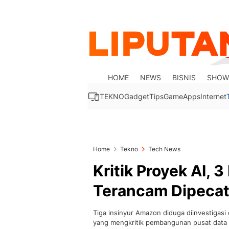
HOME
NEWS
BISNIS
SHOW
TEKNO
Gadget
Tips
Game
Apps
Internet
Home
Tekno
Tech News
Kritik Proyek AI, 
Terancam Dipecat
Tiga insinyur Amazon diduga diinvestigas
yang mengkritik pembangunan pusat data b