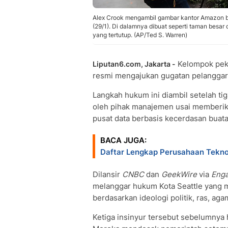
Alex Crook mengambil gambar kantor Amazon be
(29/1). Di dalamnya dibuat seperti taman besar
yang tertutup. (AP/Ted S. Warren)
Kelompok pek
Liputan6.com, Jakarta -
resmi mengajukan gugatan pelanggara
Langkah hukum ini diambil setelah ti
oleh pihak manajemen usai memberik
pusat data berbasis kecerdasan buatan
BACA JUGA:
Daftar Lengkap Perusahaan Tekn
Dilansir
CNBC
dan
GeekWire
via
Eng
melanggar hukum Kota Seattle yang 
berdasarkan ideologi politik, ras, ag
Ketiga insinyur tersebut sebelumnya