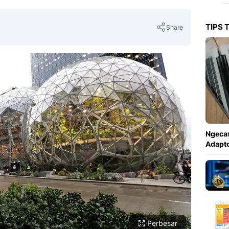
TIPS 
Share
Copy Link
Ngecas
Adapto
Perbesar