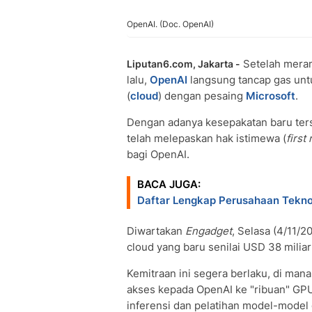
OpenAI. (Doc. OpenAI)
Setelah meram
Liputan6.com, Jakarta -
lalu,
OpenAI
langsung tancap gas unt
(
cloud
) dengan pesaing
Microsoft
.
Dengan adanya kesepakatan baru ters
telah melepaskan hak istimewa (
first
bagi OpenAI.
BACA JUGA:
Daftar Lengkap Perusahaan Tekn
Diwartakan
Engadget
, Selasa (4/11/
cloud yang baru senilai USD 38 miliar
Kemitraan ini segera berlaku, di m
akses kepada OpenAI ke "ribuan" G
inferensi dan pelatihan model-model 