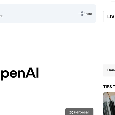
Share
LI
WIB
Copy Link
Dan
TIPS 
Perbesar