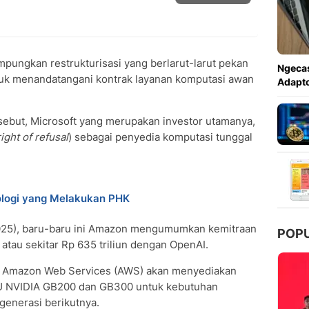
pungkan restrukturisasi yang berlarut-larut pekan
Ngecas
uk menandatangani kontrak layanan komputasi awan
Adapto
ebut, Microsoft yang merupakan investor utamanya,
 right of refusal
) sebagai penyedia komputasi tunggal
ologi yang Melakukan PHK
2025), baru-baru ini Amazon mengumumkan kemitraan
POP
 atau sekitar Rp 635 triliun dengan OpenAI.
ana Amazon Web Services (AWS) akan menyediakan
PU NVIDIA GB200 dan GB300 untuk kebutuhan
generasi berikutnya.