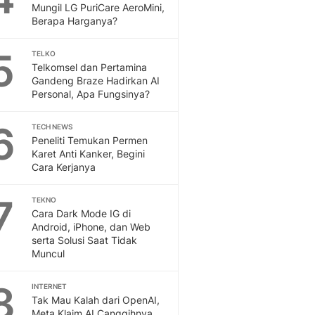
Mungil LG PuriCare AeroMini,
Berapa Harganya?
5
TELKO
Telkomsel dan Pertamina
Gandeng Braze Hadirkan AI
Personal, Apa Fungsinya?
6
TECH NEWS
Peneliti Temukan Permen
Karet Anti Kanker, Begini
Cara Kerjanya
7
TEKNO
Cara Dark Mode IG di
Android, iPhone, dan Web
serta Solusi Saat Tidak
Muncul
8
INTERNET
Tak Mau Kalah dari OpenAI,
Meta Klaim AI Canggihnya