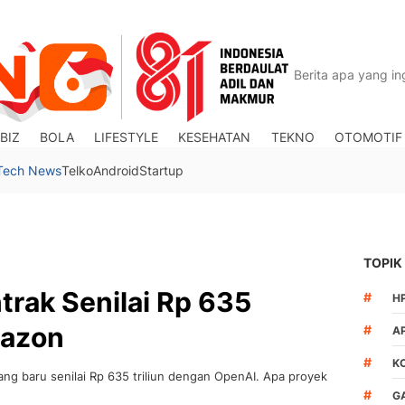
BIZ
BOLA
LIFESTYLE
KESEHATAN
TEKNO
OTOMOTIF
Tech News
Telko
Android
Startup
TOPIK
rak Senilai Rp 635
#
H
mazon
#
A
#
K
 baru senilai Rp 635 triliun dengan OpenAI. Apa proyek
#
G