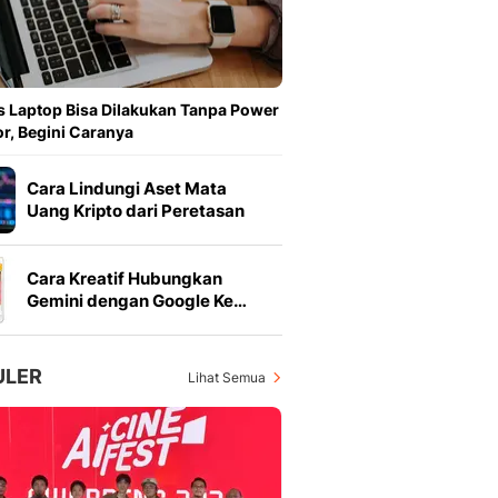
Feeds
Feeds Liputan6: Kumpul
Terbaru Harian
Otosia
 Laptop Bisa Dilakukan Tanpa Power
Otosia
r, Begini Caranya
Spotlight
Berita Terkini, Kabar Te
Cara Lindungi Aset Mata
Dan Dunia - Liputan6.
Uang Kripto dari Peretasan
English
Exploring Knowledge, T
En.Liputan6.com
Cara Kreatif Hubungkan
Disabilitas
Gemini dengan Google Ke…
Disabilitas Berita Terkini
Harian, Berita Terbaru,
Berita
ULER
Lihat Semua
Berita Hari Ini Politik,
Health
Kabar Berita Terbaru D
Diet, Herbal Terbaik