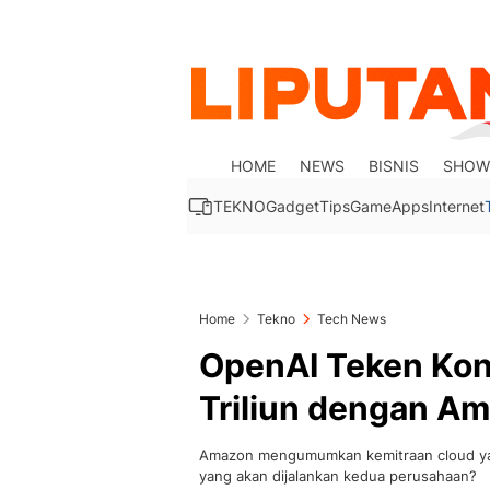
HOME
NEWS
BISNIS
SHOW
TEKNO
Gadget
Tips
Game
Apps
Internet
Home
Tekno
Tech News
OpenAI Teken Kont
Triliun dengan A
Amazon mengumumkan kemitraan cloud yang
yang akan dijalankan kedua perusahaan?