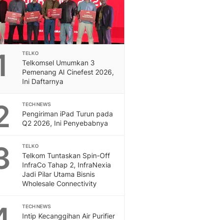
Sport
Berita Bola Terkini, Ja
Klasemen, Hasil Liga
1
TELKO
Telkomsel Umumkan 3
Pemenang AI Cinefest 2026,
Ini Daftarnya
2
TECH NEWS
Pengiriman iPad Turun pada
Q2 2026, Ini Penyebabnya
3
TELKO
Telkom Tuntaskan Spin-Off
InfraCo Tahap 2, InfraNexia
Jadi Pilar Utama Bisnis
Wholesale Connectivity
4
TECH NEWS
Intip Kecanggihan Air Purifier