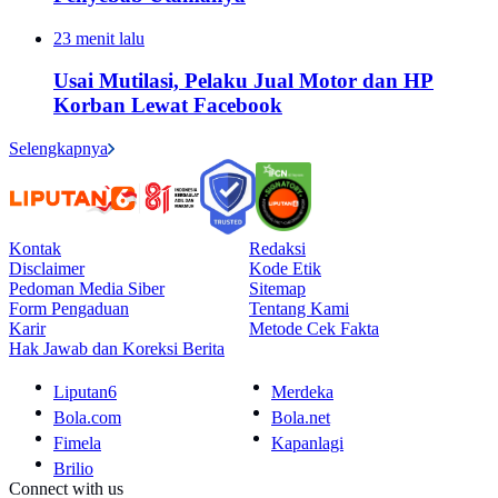
23 menit lalu
Usai Mutilasi, Pelaku Jual Motor dan HP
Korban Lewat Facebook
Selengkapnya
Kontak
Redaksi
Disclaimer
Kode Etik
Pedoman Media Siber
Sitemap
Form Pengaduan
Tentang Kami
Karir
Metode Cek Fakta
Hak Jawab dan Koreksi Berita
Liputan6
Merdeka
Bola.com
Bola.net
Fimela
Kapanlagi
Brilio
Connect with us