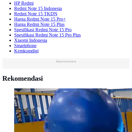
HP Redmi
Redmi Note 15 Indonesia
Redmi Note 15 TKDN
Harga Redmi Note 15 Pro+
Harga Redmi Note 15 Plus
Spesifikasi Redmi Note 15 Pro
Spesifikasi Redmi Note 15 Pro Plus
Xiaomi Indonesia
Smartphone
Kemkomdigi
Advertisement
Rekomendasi