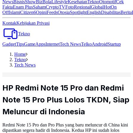
News
Bisnis
ShowBiz
Bola
Lifestyle
Kesehatan
Tekno
Otomotif
Cek
Fakta
Enam Plus
Saham
Crypto
TV
Foto
Regional
Global
Hot
On
Off
Islami
Citizen6
Opini
Feeds
Otosia
Spotlight
English
Disabilitas
Berita
Kontak
Kebijakan Privasi
Tekno
Gadget
Tips
Game
Apps
Internet
Tech News
Telko
Android
Startup
Home
Tekno
Tech News
HP Redmi Note 15 Pro dan Redmi
Note 15 Pro Plus Lolos TKDN, Siap
Meluncur di Indonesia
Redmi Note 15 Pro dan Pro Plus yang baru meluncur di China kini
dipastikan segera hadir di Indonesia. Kedua HP ini sudah lolos