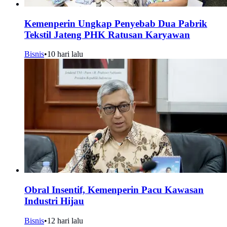
Kemenperin Ungkap Penyebab Dua Pabrik
Tekstil Jateng PHK Ratusan Karyawan
Bisnis
•
10 hari lalu
Obral Insentif, Kemenperin Pacu Kawasan
Industri Hijau
Bisnis
•
12 hari lalu