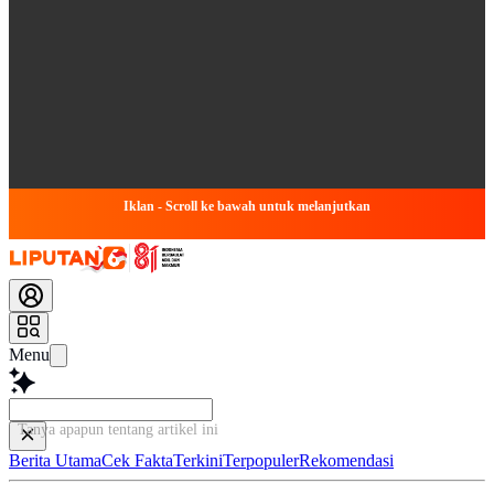
Iklan - Scroll ke bawah untuk melanjutkan
Menu
Tanya apapun tentang artikel ini...
Berita Utama
Cek Fakta
Terkini
Terpopuler
Rekomendasi