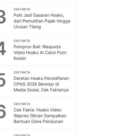
Feeds
3
CEK FAKTA
Feeds Liputan6: Kumpul
Polri Jadi Sasaran Hoaks,
Terbaru Harian
dari Pemutihan Pajak hingga
Otosia
Urusan Tilang
Otosia
Spotlight
4
CEK FAKTA
Berita Terkini, Kabar Te
Pemprov Bali: Waspada
Video Hoaks AI Catut Putri
Dan Dunia - Liputan6.
Koster
English
Exploring Knowledge, T
5
CEK FAKTA
En.Liputan6.com
Deretan Hoaks Pendaftaran
Disabilitas
CPNS 2026 Beredar di
Disabilitas Berita Terkini
Media Sosial, Cek Faktanya
Harian, Berita Terbaru,
Berita
6
CEK FAKTA
Berita Hari Ini Politik,
Cek Fakta: Hoaks Video
Wapres Gibran Sampaikan
Health
Bantuan Dana Pensiunan
Kabar Berita Terbaru D
Diet, Herbal Terbaik
CEK FAKTA