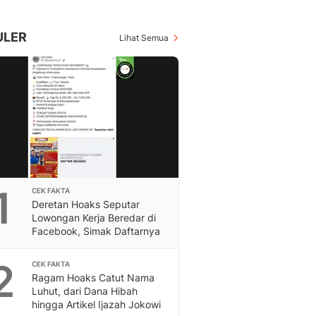
Berita Daerah Dan Peri
Terbaru
Global
ULER
Lihat Semua
Berita Internasional, Sa
Inspiratif, Unik, Dan M
Hot
Hot Liputan6.com Menya
Dan Terbaru
On Off
On Off Liputan6: Sinop
& Berita Bisnis Digital
Islami
1
CEK FAKTA
Berita & Kajian Islami
Deretan Hoaks Seputar
Hikmah - Liputan6
Lowongan Kerja Beredar di
Citizen6
Facebook, Simak Daftarnya
Berita Citizen6 - Medi
Liputan6.com
2
CEK FAKTA
Ragam Hoaks Catut Nama
Opini
Luhut, dari Dana Hibah
Opini Liputan6: Analis
hingga Artikel Ijazah Jokowi
Pandang Dan Perspekti