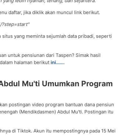
ang lebih nyaman, tenang, dan sejahtera."
 daftar, jika diklik akan muncul link berikut.
1/?step=start"
situs yang meminta sejumlah data pribadi, seperti
an untuk pensiunan dari Taspen? Simak hasil
 dalam halaman berikut
ini......
.
Abdul Mu'ti Umumkan Program
an postingan video program bantuan dana pensiun
enengah (Mendikdasmen) Abdul Mu'ti. Postingan itu
nya di Tiktok. Akun itu mempostingnya pada 15 Mei