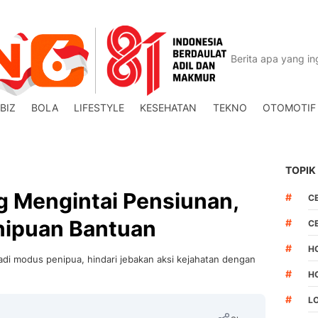
BIZ
BOLA
LIFESTYLE
KESEHATAN
TEKNO
OTOMOTIF
TOPIK
 Mengintai Pensiunan,
#
C
nipuan Bantuan
#
C
#
H
di modus penipua, hindari jebakan aksi kejahatan dengan
#
H
#
L