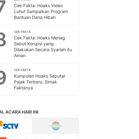
7
Sport
Cek Fakta: Hoaks Video
Berita Bola Terkini, Ja
Luhut Sampaikan Program
Klasemen, Hasil Liga
Bantuan Dana Hibah
8
CEK FAKTA
Cek Fakta: Hoaks Menag
Sebut Korupsi yang
Dilakukan Secara Syariah itu
Aman
9
CEK FAKTA
Kumpulan Hoaks Seputar
Pajak Terbaru, Simak
Faktanya