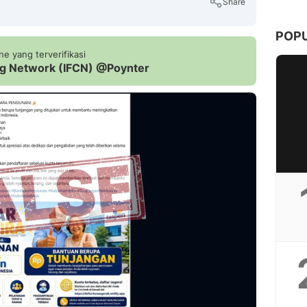
Share
POP
e yang terverifikasi
ing Network (IFCN) @Poynter
Copy Link