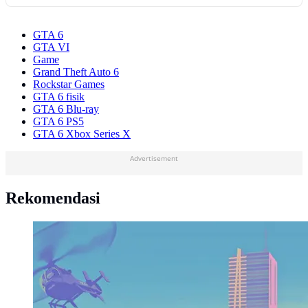
GTA 6
GTA VI
Game
Grand Theft Auto 6
Rockstar Games
GTA 6 fisik
GTA 6 Blu-ray
GTA 6 PS5
GTA 6 Xbox Series X
Advertisement
Rekomendasi