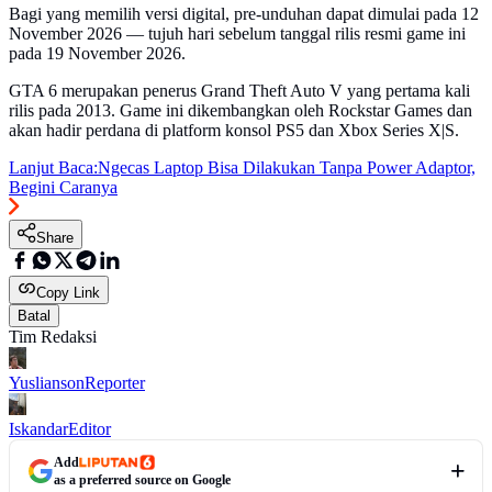
Bagi yang memilih versi digital, pre-unduhan dapat dimulai pada 12
November 2026 — tujuh hari sebelum tanggal rilis resmi game ini
pada 19 November 2026.
GTA 6 merupakan penerus Grand Theft Auto V yang pertama kali
rilis pada 2013. Game ini dikembangkan oleh Rockstar Games dan
akan hadir perdana di platform konsol PS5 dan Xbox Series X|S.
Lanjut Baca:
Ngecas Laptop Bisa Dilakukan Tanpa Power Adaptor,
Begini Caranya
Share
Copy Link
Batal
Tim Redaksi
Yuslianson
Reporter
Iskandar
Editor
Add
as a preferred source on Google