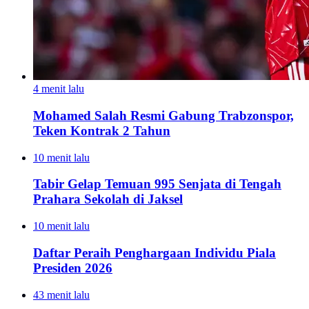
4 menit lalu
Mohamed Salah Resmi Gabung Trabzonspor,
Teken Kontrak 2 Tahun
10 menit lalu
Tabir Gelap Temuan 995 Senjata di Tengah
Prahara Sekolah di Jaksel
10 menit lalu
Daftar Peraih Penghargaan Individu Piala
Presiden 2026
43 menit lalu