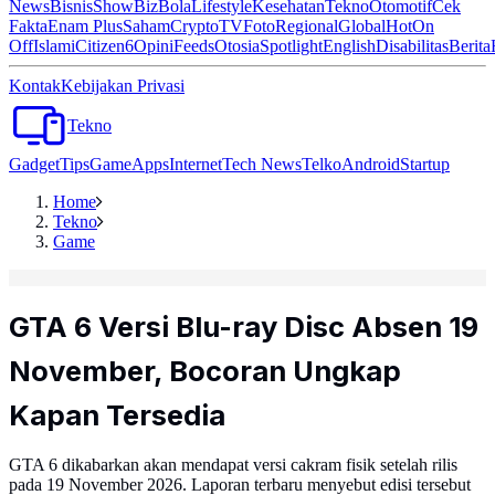
News
Bisnis
ShowBiz
Bola
Lifestyle
Kesehatan
Tekno
Otomotif
Cek
Fakta
Enam Plus
Saham
Crypto
TV
Foto
Regional
Global
Hot
On
Off
Islami
Citizen6
Opini
Feeds
Otosia
Spotlight
English
Disabilitas
Berita
Kontak
Kebijakan Privasi
Tekno
Gadget
Tips
Game
Apps
Internet
Tech News
Telko
Android
Startup
Home
Tekno
Game
GTA 6 Versi Blu-ray Disc Absen 19
November, Bocoran Ungkap
Kapan Tersedia
GTA 6 dikabarkan akan mendapat versi cakram fisik setelah rilis
pada 19 November 2026. Laporan terbaru menyebut edisi tersebut