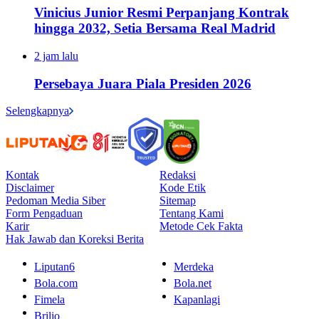
Vinicius Junior Resmi Perpanjang Kontrak
hingga 2032, Setia Bersama Real Madrid
2 jam lalu
Persebaya Juara Piala Presiden 2026
Selengkapnya
Kontak
Redaksi
Disclaimer
Kode Etik
Pedoman Media Siber
Sitemap
Form Pengaduan
Tentang Kami
Karir
Metode Cek Fakta
Hak Jawab dan Koreksi Berita
Liputan6
Merdeka
Bola.com
Bola.net
Fimela
Kapanlagi
Brilio