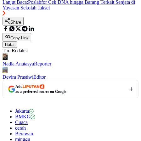
Lanjut Baca:
Poslabfor Cek DNA hingga Barang Terkait Senjata di
Yayasan Sekolah Jaksel
Share
Copy Link
Batal
Tim Redaksi
Nadia Anatasya
Reporter
Devira Prastiwi
Editor
Add
as a preferred source on Google
Jakarta
BMKG
Cuaca
cerah
Berawan
minggu