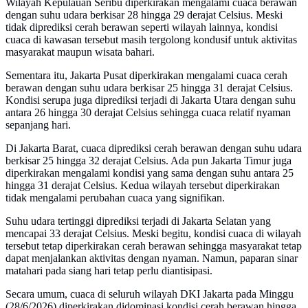
Wilayah Kepulauan Seribu diperkirakan mengalami cuaca berawan
dengan suhu udara berkisar 28 hingga 29 derajat Celsius. Meski
tidak diprediksi cerah berawan seperti wilayah lainnya, kondisi
cuaca di kawasan tersebut masih tergolong kondusif untuk aktivitas
masyarakat maupun wisata bahari.
Sementara itu, Jakarta Pusat diperkirakan mengalami cuaca cerah
berawan dengan suhu udara berkisar 25 hingga 31 derajat Celsius.
Kondisi serupa juga diprediksi terjadi di Jakarta Utara dengan suhu
antara 26 hingga 30 derajat Celsius sehingga cuaca relatif nyaman
sepanjang hari.
Di Jakarta Barat, cuaca diprediksi cerah berawan dengan suhu udara
berkisar 25 hingga 32 derajat Celsius. Ada pun Jakarta Timur juga
diperkirakan mengalami kondisi yang sama dengan suhu antara 25
hingga 31 derajat Celsius. Kedua wilayah tersebut diperkirakan
tidak mengalami perubahan cuaca yang signifikan.
Suhu udara tertinggi diprediksi terjadi di Jakarta Selatan yang
mencapai 33 derajat Celsius. Meski begitu, kondisi cuaca di wilayah
tersebut tetap diperkirakan cerah berawan sehingga masyarakat tetap
dapat menjalankan aktivitas dengan nyaman. Namun, paparan sinar
matahari pada siang hari tetap perlu diantisipasi.
Secara umum, cuaca di seluruh wilayah DKI Jakarta pada Minggu
(28/6/2026) diperkirakan didominasi kondisi cerah berawan hingga