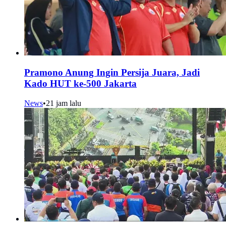
Pramono Anung Ingin Persija Juara, Jadi
Kado HUT ke-500 Jakarta
News
•
21 jam lalu