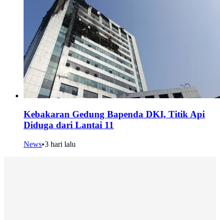
Kebakaran Gedung Bapenda DKI, Titik Api
Diduga dari Lantai 11
News
•
3 hari lalu