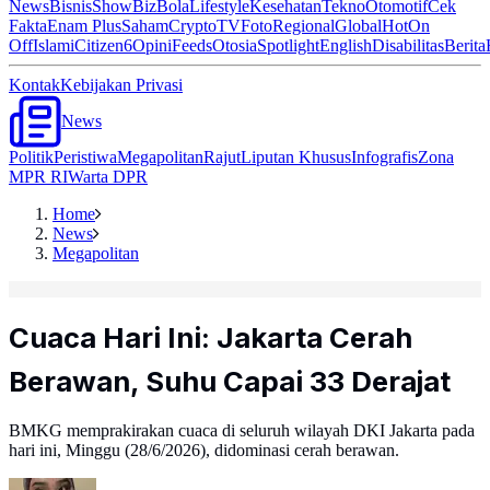
News
Bisnis
ShowBiz
Bola
Lifestyle
Kesehatan
Tekno
Otomotif
Cek
Fakta
Enam Plus
Saham
Crypto
TV
Foto
Regional
Global
Hot
On
Off
Islami
Citizen6
Opini
Feeds
Otosia
Spotlight
English
Disabilitas
Berita
Kontak
Kebijakan Privasi
News
Politik
Peristiwa
Megapolitan
Rajut
Liputan Khusus
Infografis
Zona
MPR RI
Warta DPR
Home
News
Megapolitan
Cuaca Hari Ini: Jakarta Cerah
Berawan, Suhu Capai 33 Derajat
BMKG memprakirakan cuaca di seluruh wilayah DKI Jakarta pada
hari ini, Minggu (28/6/2026), didominasi cerah berawan.