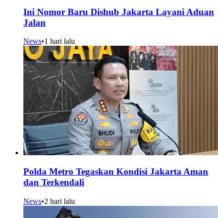
Ini Nomor Baru Dishub Jakarta Layani Aduan
Jalan
News
•
1 hari lalu
Polda Metro Tegaskan Kondisi Jakarta Aman
dan Terkendali
News
•
2 hari lalu