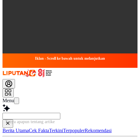
Iklan - Scroll ke bawah untuk melanjutkan
Menu
Tanya apapun tentang artikel ini...
Berita Utama
Cek Fakta
Terkini
Terpopuler
Rekomendasi