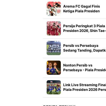
Arema FC Gagal Finis
Ketiga Piala Presiden
2026, Marcos Santos
Soroti Fokus di Babak
Kedua
Persija Peringkat 3 Piala
Presiden 2026, Shin Tae
yong Puji Pemain Muda
Persib vs Persebaya
Sedang Tanding, Dapat
Link Live Streaming Fina
Piala Presiden 2026
Nonton Persib vs
Persebaya - Piala Presid
Babak Final: Berebut Gel
Juara Pramusim di Vidio
Link Live Streaming Fina
Piala Presiden 2026 Pers
vs Persebaya