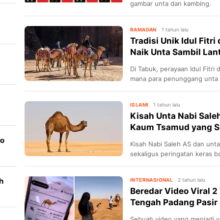
gambar unta dan kambing.
RAMADAN
1 tahun lalu
at
Tradisi Unik Idul Fitr
Naik Unta Sambil Lan
Di Tabuk, perayaan Idul Fitri
mana para penunggang unta m
budaya yang merefleksikan k
masyarakat gurun.
ISLAMI
1 tahun lalu
Kisah Unta Nabi Sale
dan
Kaum Tsamud yang 
go
Kisah Nabi Saleh AS dan unta
sekaligus peringatan keras
ingkar, hingga dihancurkan o
h
INTERNASIONAL
2 tahun lalu
Beredar Video Viral 2
Tengah Padang Pasir
Sebuah video yang menjadi v