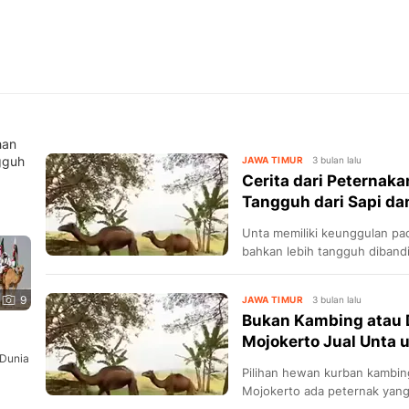
han
gguh
JAWA TIMUR
3 bulan lalu
Cerita dari Peternaka
Tangguh dari Sapi d
Unta memiliki keunggulan pad
bahkan lebih tangguh diband
9
JAWA TIMUR
3 bulan lalu
Bukan Kambing atau 
Mojokerto Jual Unta 
 Dunia
Pilihan hewan kurban kambin
Mojokerto ada peternak yang