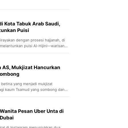
i di Kota Tabuk Arab Saudi,
tunkan Puisi
 dirayakan dengan prosesi hajjanah, di
elantunkan puisi Al-Hijini—warisan
ebanggaan, cinta, dan kesetiaan
h AS, Mukjizat Hancurkan
Sombong
 betina yang menjadi mukjizat
 bagi kaum Tsamud yang sombong dan
leh azab Allah SWT.
 Wanita Pesan Uber Unta di
 Dubai
iral di Instagram menunjukkan dua