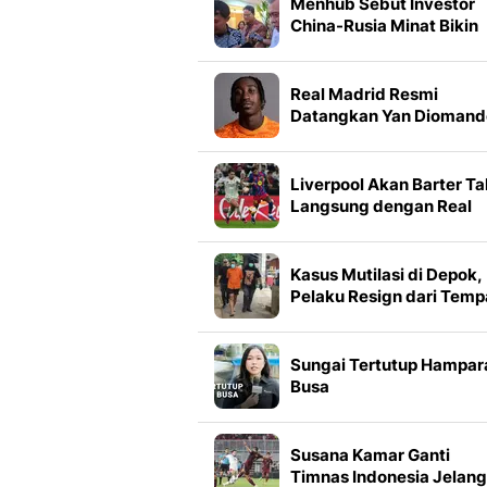
Menhub Sebut Investor
China-Rusia Minat Bikin
Jalur Kereta Trans
Kalimantan
Real Madrid Resmi
Datangkan Yan Diomand
dari RB Leipzig
Liverpool Akan Barter Ta
Langsung dengan Real
Madrid Demi Bek Spanyo
Kasus Mutilasi di Depok,
Pelaku Resign dari Temp
Kerja Saat Hari Kejadian
Sungai Tertutup Hampar
Busa
Susana Kamar Ganti
Timnas Indonesia Jelang