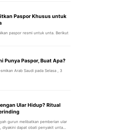
Sport
Berita Bola Terkini, Ja
Klasemen, Hasil Liga
bitkan Paspor Khusus untuk
a
kan paspor resmi untuk unta. Berikut
ni Punya Paspor, Buat Apa?
esmikan Arab Saudi pada Selasa , 3
engan Ular Hidup? Ritual
erinding
ayah gurun melibatkan pemberian ular
 diyakini dapat obati penyakit unta