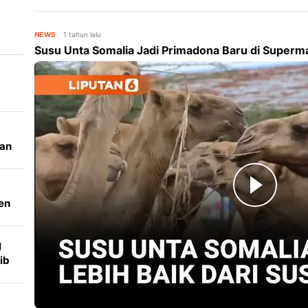
dengan ular hidup.
NEWS
1 tahun lalu
Susu Unta Somalia Jadi Primadona Baru di Superm
-
kan
l
en
ar
l
ib