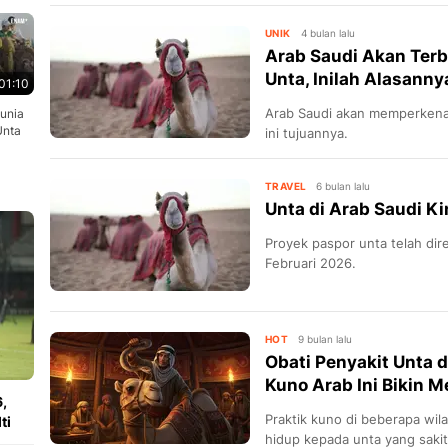
Adha.
UNIK
4 bulan lalu
Arab Saudi Akan Ter
Unta, Inilah Alasanny
01:10
Arab Saudi akan memperkenal
Dunia
Unta
ini tujuannya.
TRAVEL
6 bulan lalu
Unta di Arab Saudi Ki
Proyek paspor unta telah dir
Februari 2026.
HOT
9 bulan lalu
Obati Penyakit Unta d
Kuno Arab Ini Bikin M
,
Praktik kuno di beberapa wil
ti
hidup kepada unta yang sakit,