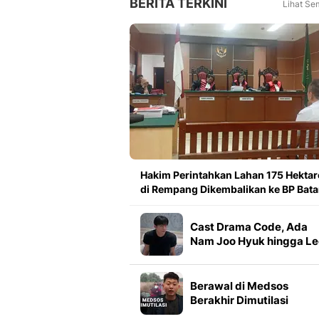
BERITA TERKINI
Lihat Se
Hakim Perintahkan Lahan 175 Hektar
di Rempang Dikembalikan ke BP Bat
Cast Drama Code, Ada
Nam Joo Hyuk hingga Le
Yi Dam
Berawal di Medsos
Berakhir Dimutilasi