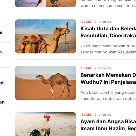
wanita memesan camel ride a
tengah padang pasir Dubai.
ISLAMI
2 tahun lalu
Kisah Unta dan Keled
e
Rasulullah, Dicerita
kisah bagaimana hewan tungg
k
sangat merindukan Rasululla
l
ISLAMI
2 tahun lalu
Benarkah Memakan D
Wudhu? Ini Penjelas
at
Ada beberapa hal yang dapat
sesuatu dari qubul dan dubur, 
an
dan pingsan ..
ISLAMI
2 tahun lalu
Ayam dan Angsa Bisa
Imam Ibnu Hazim, Beg