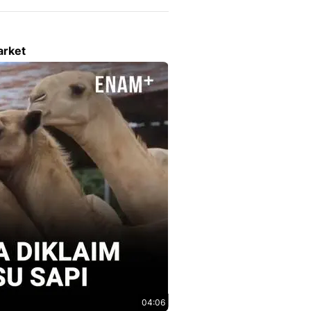
arket
04:06