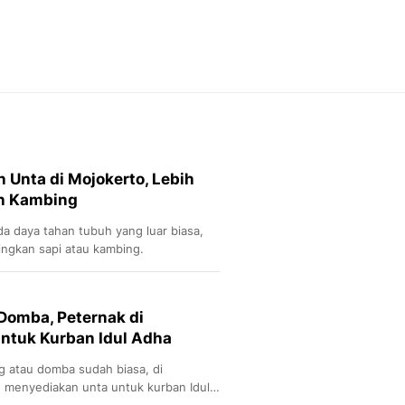
Feeds
Feeds Liputan6: Kumpul
Terbaru Harian
Otosia
Otosia
Spotlight
Berita Terkini, Kabar Te
Dan Dunia - Liputan6.
n Unta di Mojokerto, Lebih
English
an Kambing
Exploring Knowledge, T
En.Liputan6.com
a daya tahan tubuh yang luar biasa,
Disabilitas
ingkan sapi atau kambing.
Disabilitas Berita Terkini
Harian, Berita Terbaru,
Berita
Domba, Peternak di
Berita Hari Ini Politik,
untuk Kurban Idul Adha
Health
Kabar Berita Terbaru D
g atau domba sudah biasa, di
Diet, Herbal Terbaik
 menyediakan unta untuk kurban Idul