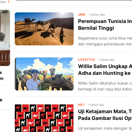
mua
UNIK
1 tahun lalu
Perempuan Tunisia In
Bernilai Tinggi
Bagaimana susu unta bisa me
dan mengapa perempuan men
LIFESTYLE
1 tahun lalu
Willie Salim Ungkap A
e
Adha dan Hunting ke
am
Willie Salim diketahui bukan s
berbagi di hari raya Idul Ad
e
HOT
1 tahun lalu
Uji Ketajaman Mata, 
Pada Gambar Ilusi Opt
Uji ketajaman mata dengan ilu