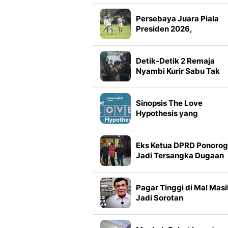
Persebaya Juara Piala
Presiden 2026,
Tumbangkan Persib Lew
Adu Penalti
Detik-Detik 2 Remaja
Nyambi Kurir Sabu Tak
Berkutik saat Dibekuk
Sinopsis The Love
Hypothesis yang
Dibintangi Lili Reinhart 
Tom Bateman
Eks Ketua DPRD Ponoro
Jadi Tersangka Dugaan
Korupsi Tunjangan
Perumahan
Pagar Tinggi di Mal Masi
Jadi Sorotan