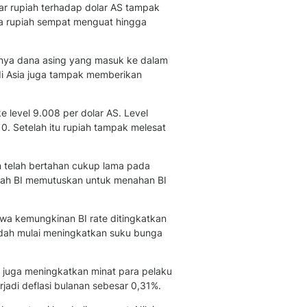
kar rupiah terhadap dolar AS tampak
Otosia
wa rupiah sempat menguat hingga
Otosia
Spotlight
Berita Terkini, Kabar Te
knya dana asing yang masuk ke dalam
Dan Dunia - Liputan6.
 di Asia juga tampak memberikan
English
Exploring Knowledge, T
 level 9.008 per dolar AS. Level
En.Liputan6.com
10. Setelah itu rupiah tampak melesat
Disabilitas
Disabilitas Berita Terkini
dan telah bertahan cukup lama pada
Harian, Berita Terbaru,
telah BI memutuskan untuk menahan BI
Berita
Berita Hari Ini Politik,
Health
wa kemungkinan BI rate ditingkatkan
Kabar Berita Terbaru D
udah mulai meningkatkan suku bunga
Diet, Herbal Terbaik
Sport
k juga meningkatkan minat para pelaku
Berita Bola Terkini, Ja
erjadi deflasi bulanan sebesar 0,31%.
Klasemen, Hasil Liga