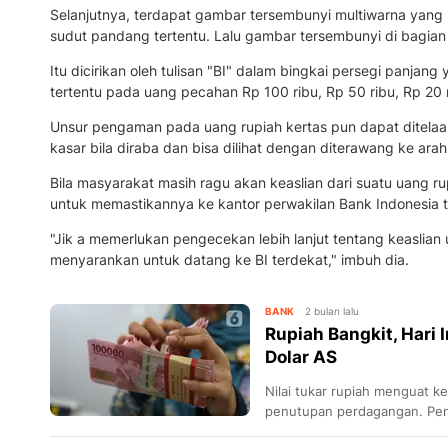
Selanjutnya, terdapat gambar tersembunyi multiwarna yang 
sudut pandang tertentu. Lalu gambar tersembunyi di bagian
Itu dicirikan oleh tulisan "BI" dalam bingkai persegi panjang
tertentu pada uang pecahan Rp 100 ribu, Rp 50 ribu, Rp 20 r
Unsur pengaman pada uang rupiah kertas pun dapat ditelaah 
kasar bila diraba dan bisa dilihat dengan diterawang ke ara
Bila masyarakat masih ragu akan keaslian dari suatu uang 
untuk memastikannya ke kantor perwakilan Bank Indonesia t
"Jik a memerlukan pengecekan lebih lanjut tentang keaslian
menyarankan untuk datang ke BI terdekat," imbuh dia.
BANK
2 bulan lalu
Rupiah Bangkit, Hari I
Dolar AS
Nilai tukar rupiah menguat k
penutupan perdagangan. Pen
pasar dan kebijakan Bank Ind