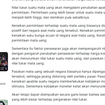
Nilai tukar suatu mata uang akan mengalami perubahan apabi
permintaan. Permintaan yang lebih besar untuk suatu mata 
menjadi lebih tinggi, dan demikian pula sebaliknya.
Kenaikan permintaan terhadap suatu mata uang biasanya did
positif dari negara asal mata uang tersebut. Kenaikan permi
kenaikan suku bunga acuan di negara asal mata uang. Kond
permintaan mata uang.
Sementara itu faktor penawaran juga akan mempengaruhi nil
dengan pengaruh perubahan penawaran terhadap harga kom
akan menurunkan nilai tukar suatu mata uang, dan pasokan 
nilai tukar mata uang.
5
Pasokan mata uang sebuah negara biasanya hanya dipengaru
tersebut, sehingga jarang didorong oleh perilaku pasar. P
kenaikan apabila suatu negara memberlakukan kebijakan mo
ukar
stimulus. Sementara kebijakan moneter ketat akan menurun
Akan tetapi dapat disimpulkan secara garis besar bahwa si
yang lebih besar terhadap pergerakan nilai tukar.