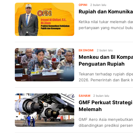
OPINI
2 bulan lalu
Rupiah dan Komunika
Ketika nilai tukar melemah da
pertanyaan yang muncul buka
depan.
EKONOMI
2 bulan lalu
Menkeu dan BI Kompa
Penguatan Rupiah
Tekanan terhadap rupiah dip
2026. Pemerintah dan Bank I
menjaga stabilitas nilai tukar.
SAHAM
2 bulan lalu
GMF Perkuat Strategi
Melemah
GMF Aero Asia menyebutkan, 
dibandingkan prediksi perser