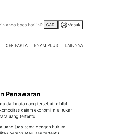
CARI
Masuk
CEK FAKTA
ENAM PLUS
LAINNYA
Saham
Berita Saham, Investas
Indonesia
Crypto
Berita Crypto Hari Ini
TV
dan Penawaran
Kumpulan Video Berita
Liputan Berita Terkini
 dari mata uang tersebut, dinilai
Foto
omoditas dalam ekonomi, nilai tukar
Galeri Photo Menarik B
ata uang tertentu.
Di Liputan6.com
ata uang juga sama dengan hukum
Regional
as barang atau jasa tertentu.