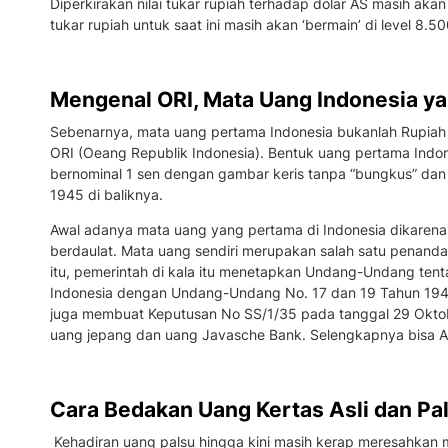
Diperkirakan nilai tukar rupiah terhadap dolar AS masih akan
tukar rupiah untuk saat ini masih akan ‘bermain’ di level 8.5
Mengenal ORI, Mata Uang Indonesia y
Sebenarnya, mata uang pertama Indonesia bukanlah Rupiah 
ORI (Oeang Republik Indonesia). Bentuk uang pertama Indo
bernominal 1 sen dengan gambar keris tanpa “bungkus” d
1945 di baliknya.
Awal adanya mata uang yang pertama di Indonesia dikaren
berdaulat. Mata uang sendiri merupakan salah satu penanda 
itu, pemerintah di kala itu menetapkan Undang-Undang ten
Indonesia dengan Undang-Undang No. 17 dan 19 Tahun 194
juga membuat Keputusan No SS/1/35 pada tanggal 29 Okto
uang jepang dan uang Javasche Bank. Selengkapnya bisa An
Cara Bedakan Uang Kertas Asli dan Pa
Kehadiran uang palsu hingga kini masih kerap meresahkan 