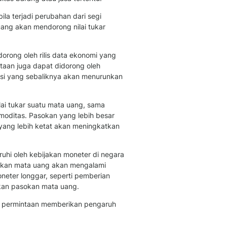
Berita Daerah Dan Peri
Terbaru
la terjadi perubahan dari segi
Global
uang akan mendorong nilai tukar
Berita Internasional, Sa
Inspiratif, Unik, Dan M
orong oleh rilis data ekonomi yang
Hot
ntaan juga dapat didorong oleh
Hot Liputan6.com Menya
isi yang sebaliknya akan menurunkan
Dan Terbaru
Islami
ai tukar suatu mata uang, sama
Berita & Kajian Islami
oditas. Pasokan yang lebih besar
Hikmah - Liputan6
yang lebih ketat akan meningkatkan
Citizen6
Berita Citizen6 - Medi
Liputan6.com
hi oleh kebijakan moneter di negara
Opini
asokan mata uang akan mengalami
neter longgar, seperti pemberian
Opini Liputan6: Analis
kan pasokan mata uang.
Pandang Dan Perspekti
Feeds
si permintaan memberikan pengaruh
Feeds Liputan6: Kumpul
Terbaru Harian