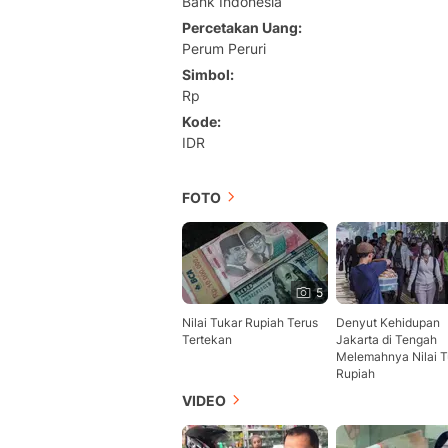
Bank Indonesia
Percetakan Uang
Perum Peruri
Simbol
Rp
Kode
IDR
FOTO
5
Nilai Tukar Rupiah Terus
Denyut Kehidupan
Tertekan
Jakarta di Tengah
Melemahnya Nilai T
Rupiah
VIDEO