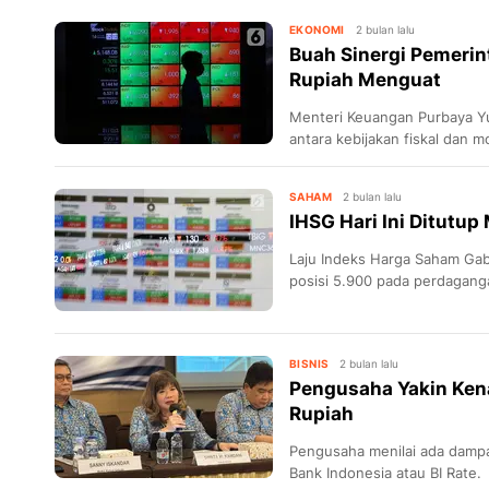
EKONOMI
2 bulan lalu
Buah Sinergi Pemerin
Rupiah Menguat
Menteri Keuangan Purbaya Yu
antara kebijakan fiskal dan 
memulihkan keyakinan pasar.
SAHAM
2 bulan lalu
IHSG Hari Ini Ditutu
Laju Indeks Harga Saham Ga
posisi 5.900 pada perdagang
BISNIS
2 bulan lalu
Pengusaha Yakin Kena
Rupiah
Pengusaha menilai ada dampa
Bank Indonesia atau BI Rate.