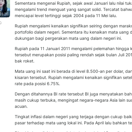
Sementara mengenai Rupiah, sejak awal Januari lalu nilai tu
mengalami trend menguat yang sangat solid. Tercatat bah
01:20
mencapai level tertinggi sejak 2004 pada 11 Mei lalu.
K:
Rupiah mengalami kenaikan signifikan seiring dengan mara
portofolio dalam negeri. Sementara itu kenaikan mata uang
dukungan bagi pergerakan mata uang dalam negeri ini.
Rupiah pada 11 Januari 2011 mengalami pelemahan hingga ke
tersebut merupakan posisi paling rendah sejak bulan Juli 20
bak roket.
Mata uang ini saat ini berada di level 8.500-an per dolar, 
kisaran tersebut. Rupiah mengalami kenaikan signifikan se
rate pada posisi 6.75%.
Dengan ditahannya BI rate tersebut BI juga menyatakan bah
masih cukup terbuka, mengingat negara-negara Asia lain s
acuan.
Tingkat inflasi dalam negeri yang terjaga dengan cukup bai
pasar terhadap mata uang lokal ini. Pada April lalu bahkan t