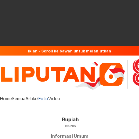
Iklan - Scroll ke bawah untuk melanjutkan
Home
Semua
Artikel
Foto
Video
Rupiah
BISNIS
Informasi Umum