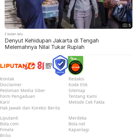
5
3 bulan lalu
Denyut Kehidupan Jakarta di Tengah
Melemahnya Nilai Tukar Rupiah
Kontak
Redaksi
Disclaimer
Kode Etik
Pedoman Media Siber
Sitemap
Form Pengaduan
Tentang Kami
Karir
Metode Cek Fakta
Hak Jawab dan Koreksi Berita
Liputan6
Merdeka
Bola.com
Bola.net
Fimela
Kapanlagi
Brilio