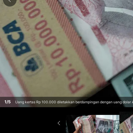
1
/
5
Uang kertas Rp 100.000 diletakkan berdampingan dengan uang dolar Am
4 Juni 2026. (Yasuyoshi Chiba/AFP)