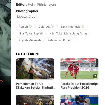
Editor:
Helmi Fithriansyah
Photographer:
Liputan6.com
Rupiah
Dolar AS
Bank Indonesia
Nilai Tukar Rupiah
Nilai Tukar Mata Uang Asing
Rupiah Melemah
Pelemahan Rupiah
FOTO TERKINI
7
7
1
/
5
Karyawan menggunaan mesin untuk menghitung uang kertas rup
nya
Chiba/AFP)
Pemadaman Terus
Persija Rebut Posisi Ketiga
Dilakukan Setelah Karhutla
Piala Presiden 2026
Melanda Gunung Bromo