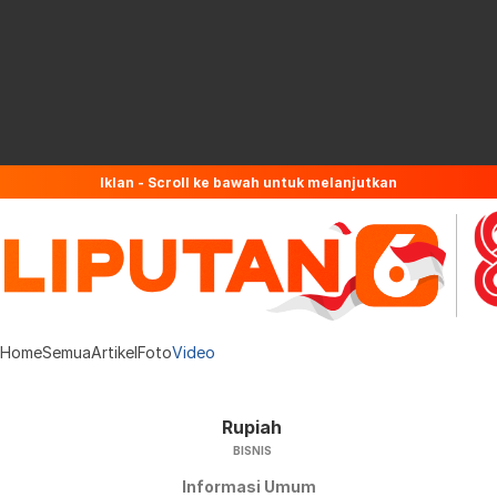
Iklan - Scroll ke bawah untuk melanjutkan
Home
Semua
Artikel
Foto
Video
Rupiah
BISNIS
Informasi Umum