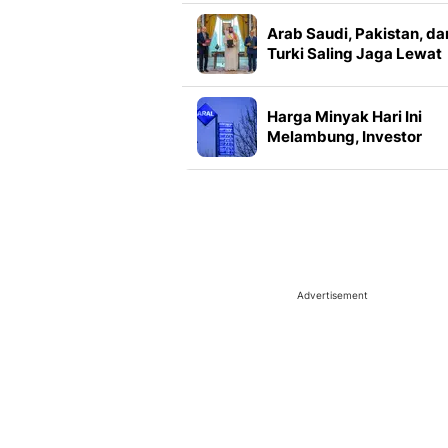
Arab Saudi, Pakistan, da
Turki Saling Jaga Lewat
Pakta Pertahanan Makk
Harga Minyak Hari Ini
Melambung, Investor
Menanti Kesepakatan
Pembukaan Selat Horm
Advertisement