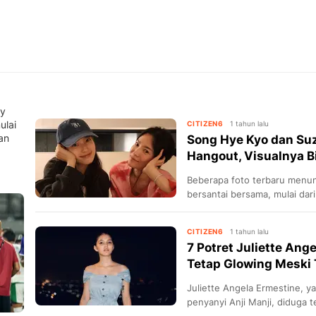
zy
ulai
CITIZEN6
1 tahun lalu
an
Song Hye Kyo dan Su
Hangout, Visualnya B
Beberapa foto terbaru menu
bersantai bersama, mulai dar
hangout di rumah Song Hye 
Ruby.
CITIZEN6
1 tahun lalu
7 Potret Juliette Ange
Tetap Glowing Meski
Juliette Angela Ermestine, y
penyanyi Anji Manji, diduga