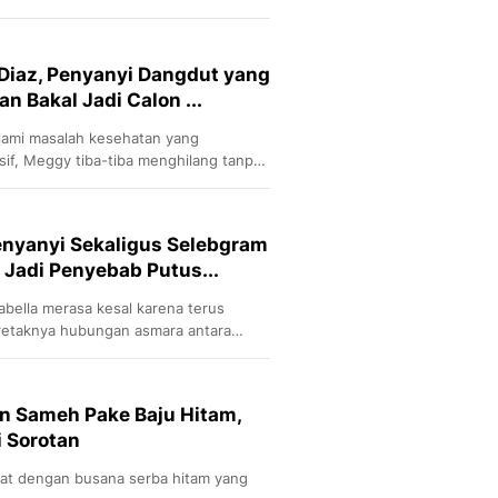
ata. Penampilan Syifa Hadju begitu
ngunjungi The Coach Tabby Shop di
 Diaz, Penyanyi Dangdut yang
n Bakal Jadi Calon ...
lami masalah kesehatan yang
if, Meggy tiba-tiba menghilang tanpa
Penyanyi Sekaligus Selebgram
 Jadi Penyebab Putus...
bella merasa kesal karena terus
retaknya hubungan asmara antara
ara oleh para netizen.
an Sameh Pake Baju Hitam,
i Sorotan
t dengan busana serba hitam yang