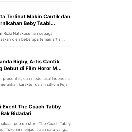
elumnya menjadi peserta Indonesian
Sport
u keroncong.
Berita Bola Terkini, Ja
Klasemen, Hasil Liga
sta Terlihat Makin Cantik dan
rnikahan Beby Tsabi...
n Rizki Natakusumah sebagai
sakan oleh beberapa teman artis,
n Hito yang turut merasakan
anda Rigby, Artis Cantik
g Debut di Film Horor M...
, presenter, dan model asal Indonesia,
merankan karakter dalam sitkom Kejar
di Event The Coach Tabby
 Bak Bidadari
mbukaan pop up store The Coach Tabby
. Toko ini menjadi salah satu yang