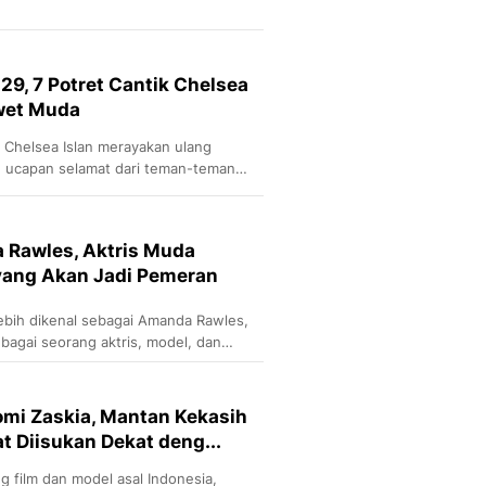
29, 7 Potret Cantik Chelsea
wet Muda
, Chelsea Islan merayakan ulang
 ucapan selamat dari teman-teman
 Rawles, Aktris Muda
yang Akan Jadi Pemeran
ebih dikenal sebagai Amanda Rawles,
sebagai seorang aktris, model, dan
laritas yang meroket melalui perannya
l seperti 7 Hari Menembus Waktu
 Nathan (2017), serta karya-karya
aomi Zaskia, Mantan Kekasih
t Diisukan Dekat deng...
g film dan model asal Indonesia,