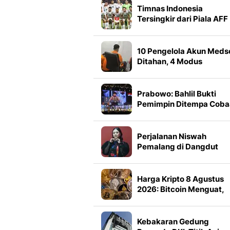
Timnas Indonesia
Tersingkir dari Piala AFF
2026 usai Ditahan
Singapura, Kreativitas Li
Tengah Disorot
10 Pengelola Akun Meds
Ditahan, 4 Modus
Terungkap
Prabowo: Bahlil Bukti
Pemimpin Ditempa Coba
Perjalanan Niswah
Pemalang di Dangdut
Academy 8 Berakhir di T
37 Grup 6
Harga Kripto 8 Agustus
2026: Bitcoin Menguat,
Solana Memimpin
Kebakaran Gedung