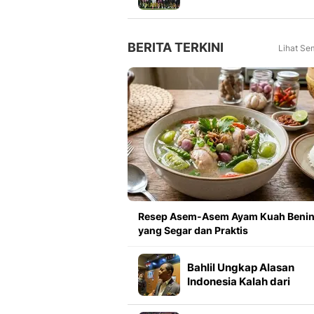
Meningkat 16 Persen dar
Tahun Lalu
BERITA TERKINI
Lihat Se
Resep Asem-Asem Ayam Kuah Beni
yang Segar dan Praktis
Bahlil Ungkap Alasan
Indonesia Kalah dari
Vietnam Saat Perang
Dagang AS-China