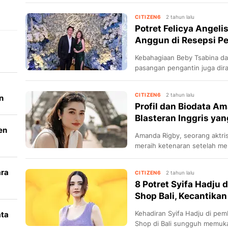
tuduhan Sexy Goath. Dia seb
Idol dan dikenal sebagai rat
CITIZEN6
2 tahun lalu
Potret Felicya Angeli
Anggun di Resepsi Pe
Kebahagiaan Beby Tsabina da
pasangan pengantin juga dira
seperti Felicya Angelista da
kebahagiaan mereka.
CITIZEN6
2 tahun lalu
n
Profil dan Biodata Am
Blasteran Inggris yan
en
Amanda Rigby, seorang aktris
meraih ketenaran setelah me
Tayang pada tahun 2010.
ara
CITIZEN6
2 tahun lalu
8 Potret Syifa Hadju 
k
Shop Bali, Kecantikan
Kehadiran Syifa Hadju di pe
ata
Shop di Bali sungguh memukau