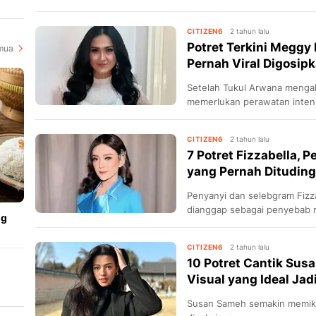
paling istimewa di Pulau Dew
i
memesona dan cerah saat me
CITIZEN6
2 tahun lalu
Bali.
Potret Terkini Meggy
mua
Pernah Viral Digosipka
Setelah Tukul Arwana menga
memerlukan perawatan intens
jejak.
CITIZEN6
2 tahun lalu
7 Potret Fizzabella, 
yang Pernah Dituding
Penyanyi dan selebgram Fizza
dianggap sebagai penyebab 
ng
Denny Caknan dan Happy Asm
CITIZEN6
2 tahun lalu
10 Potret Cantik Sus
Visual yang Ideal Jad
Susan Sameh semakin memika