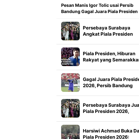
Pesan Manis Igor Tolic usai Persib
Bandung Gagal Juara Piala Presiden
Persebaya Surabaya
Angkat Piala Presiden
2026, Francisco Rivera:
Kini Kami Lebih Percaya
Diri
Piala Presiden, Hiburan
Rakyat yang Semarakka
Jeda Kompetisi
Gagal Juara Piala Presid
2026, Persib Bandung
Petik Banyak Pelajaran
Persebaya Surabaya Ju
Piala Presiden 2026,
Manajemen Imbau Bone
Tak Konvoi
Harsiwi Achmad Buka D
Piala Presiden 2026: