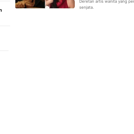
Deretan artis wanita yang per
senjata.
n
ah
uz