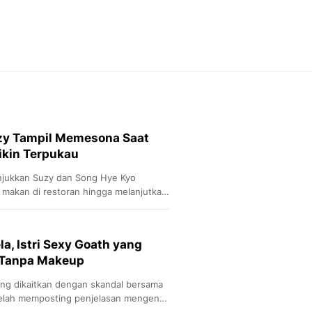
Feeds
Feeds Liputan6: Kumpul
Terbaru Harian
Otosia
Otosia
Spotlight
Berita Terkini, Kabar Te
Dan Dunia - Liputan6.
zy Tampil Memesona Saat
English
ikin Terpukau
Exploring Knowledge, T
En.Liputan6.com
njukkan Suzy dan Song Hye Kyo
Disabilitas
i makan di restoran hingga melanjutkan
Disabilitas Berita Terkini
Kyo bersama anjing kesayangannya,
Harian, Berita Terbaru,
Berita
la, Istri Sexy Goath yang
Berita Hari Ini Politik,
 Tanpa Makeup
Health
Kabar Berita Terbaru D
ang dikaitkan dengan skandal bersama
Diet, Herbal Terbaik
 telah memposting penjelasan mengenai