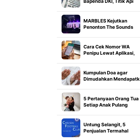
Bapenda DKI, Titik Api
Diduga dari Lantai 11
MARBLES Kejutkan
Penonton The Sounds
Project Vol. 9 dengan 2
Lagu Baru yang Belum Ril
Cara Cek Nomor WA
Penipu Lewat Aplikasi,
Situs Resmi dan Mesin
Pencari
Kumpulan Doa agar
Dimudahkan Mendapatk
Pekerjaan Halal, Lengka
Amalannya agar Cepat
Terkabul
5 Pertanyaan Orang Tua
Setiap Anak Pulang
Sekolah untuk
Meningkatkan Rasa
Percaya Diri Buah Hati
Untung Selangit, 5
Penjualan Termahal
Akademi Chelsea