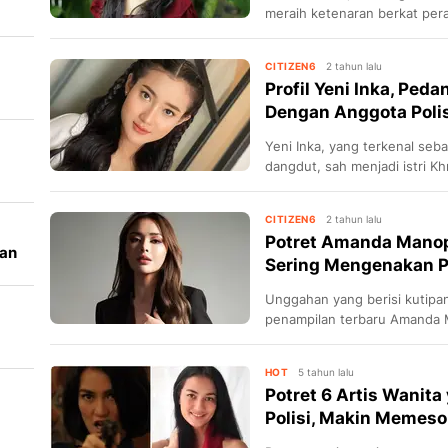
meraih ketenaran berkat per
pada tahun 2013. Selama sepu
membangun reputasi sebagai 
CITIZEN6
2 tahun lalu
tampil dalam banyak film yan
Profil Yeni Inka, Ped
Dengan Anggota Polis
is
Yeni Inka, yang terkenal seb
dangdut, sah menjadi istri Kh
pangkat Briptu, pada 25 Okt
diberkati dengan kelahiran se
CITIZEN6
2 tahun lalu
Potret Amanda Manop
an
Sering Mengenakan P
p
Unggahan yang berisi kutipan
penampilan terbaru Amanda
dari para netizen.
HOT
5 tahun lalu
Potret 6 Artis Wanita
Polisi, Makin Memes