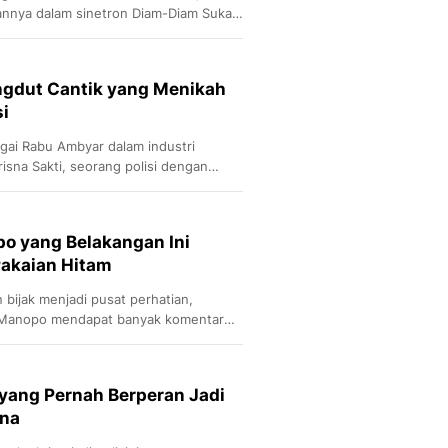
annya dalam sinetron Diam-Diam Suka
luh tahun kariernya, ia telah berhasil
seorang aktris di Indonesia dengan
g beragam.
angdut Cantik yang Menikah
i
agai Rabu Ambyar dalam industri
risna Sakti, seorang polisi dengan
ober 2022. Sekarang, mereka telah
orang putri yang cantik.
o yang Belakangan Ini
akaian Hitam
 bijak menjadi pusat perhatian,
 Manopo mendapat banyak komentar
 yang Pernah Berperan Jadi
ona