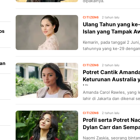
dipakainya.
CITIZEN6
2 tahun lalu
ni
Ulang Tahun yang ke-
os
Islan yang Tampak A
Kemarin, pada tanggal 2 Juni
tahunnya yang ke-29 dengan
dan keluarganya.
an
CITIZEN6
2 tahun lalu
Potret Cantik Amanda
Keturunan Australia 
Utama ...
Amanda Carol Rawles, yang l
op
lahir di Jakarta dan dikenal 
penulis. Ia mendapatkan popu
dalam beberapa film terkena
CITIZEN6
2 tahun lalu
(2015), Promise (2017), Dear
Profil serta Potret N
lainnya.
Dylan Carr dan Sempa
Naomi Zaskia, seorang bintan