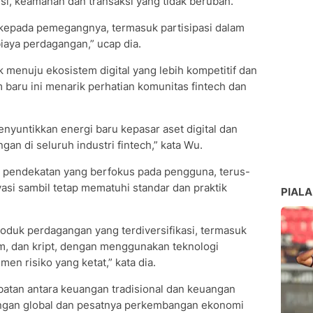
si, keamanan dan transaksi yang tidak berubah.
kepada pemegangnya, termasuk partisipasi dalam
biaya perdagangan,” ucap dia.
k menuju ekosistem digital yang lebih kompetitif dan
m baru ini menarik perhatian komunitas fintech dan
nyuntikkan energi baru kepasar aset digital dan
n di seluruh industri fintech,” kata Wu.
pendekatan yang berfokus pada pengguna, terus-
si sambil tetap mematuhi standar dan praktik
PIALA
oduk perdagangan yang terdiversifikasi, termasuk
am, dan kript, dengan menggunakan teknologi
en risiko yang ketat,” kata dia.
atan antara keuangan tradisional dan keuangan
uangan global dan pesatnya perkembangan ekonomi