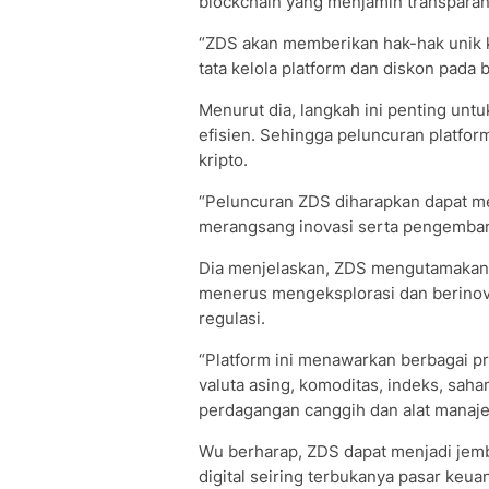
blockchain yang menjamin transparan
“ZDS akan memberikan hak-hak unik 
tata kelola platform dan diskon pada 
Menurut dia, langkah ini penting untu
efisien. Sehingga peluncuran platfor
kripto.
“Peluncuran ZDS diharapkan dapat me
merangsang inovasi serta pengembanga
Dia menjelaskan, ZDS mengutamakan 
menerus mengeksplorasi dan berinova
regulasi.
“Platform ini menawarkan berbagai pr
valuta asing, komoditas, indeks, sah
perdagangan canggih dan alat manajem
Wu berharap, ZDS dapat menjadi jemb
digital seiring terbukanya pasar ke