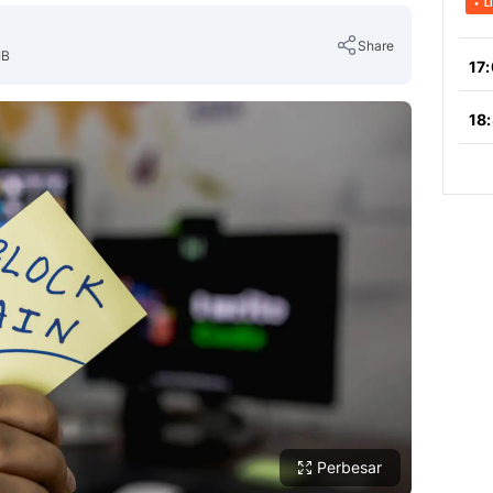
Share
IB
Copy Link
Perbesar