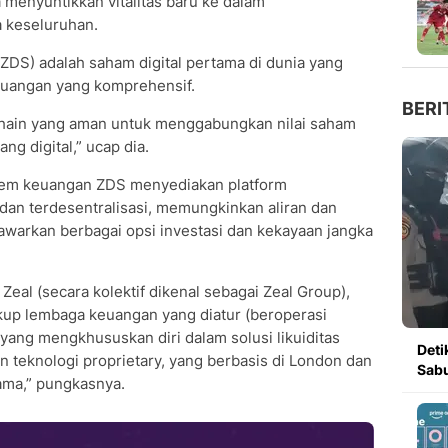
 menyuntikkan vitalitas baru ke dalam
a keseluruhan.
(ZDS) adalah saham digital pertama di dunia yang
uangan yang komprehensif.
BERI
hain yang aman untuk menggabungkan nilai saham
ang digital,” ucap dia.
istem keuangan ZDS menyediakan platform
dan terdesentralisasi, memungkinkan aliran dan
awarkan berbagai opsi investasi dan kekayaan jangka
eal (secara kolektif dikenal sebagai Zeal Group),
kup lembaga keuangan yang diatur (beroperasi
yang mengkhususkan diri dalam solusi likuiditas
Deti
an teknologi proprietary, yang berbasis di London dan
Sabu
tama,” pungkasnya.