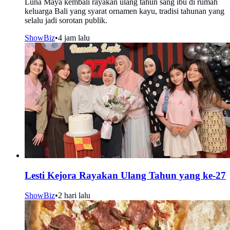
Luna Maya kembali rayakan ulang tahun sang ibu di rumah
keluarga Bali yang syarat ornamen kayu, tradisi tahunan yang
selalu jadi sorotan publik.
ShowBiz
•
4 jam lalu
Lesti Kejora Rayakan Ulang Tahun yang ke-27
ShowBiz
•
2 hari lalu