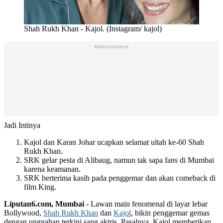
Shah Rukh Khan - Kajol. (Instagram/ kajol)
Advertisement
Jadi Intinya
Kajol dan Karan Johar ucapkan selamat ultah ke-60 Shah
Rukh Khan.
SRK gelar pesta di Alibaug, namun tak sapa fans di Mumbai
karena keamanan.
SRK berterima kasih pada penggemar dan akan comeback di
film King.
Liputan6.com, Mumbai -
Lawan main fenomenal di layar lebar
Bollywood,
Shah Rukh Khan
dan
Kajol
, bikin penggemar gemas
dengan unggahan terkini sang aktris. Pasalnya, Kajol memberikan