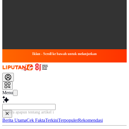
Iklan - Scroll ke bawah untuk melanjutkan
Menu
Tanya apapun tentang artikel ini...
Berita Utama
Cek Fakta
Terkini
Terpopuler
Rekomendasi