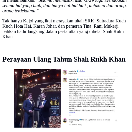
Ia menambahkan, "
Selamat memasuki usia ke-29 lagi. Mendoakan
semua hal yang baik, dan hanya hal-hal baik, untukmu dan orang-
orang terdekatmu."
Tak hanya Kajol yang ikut merayakan ultah SRK. Sutradara Kuch
Kuch Hota Hai, Karan Johar, dan pemeran Tina, Rani Mukerji,
bahkan hadir langsung dalam pesta ultah yang dihelat Shah Rukh
Khan.
Perayaan Ulang Tahun Shah Rukh Khan
Unggahan Karan Johar untuk Shah Ruukh Khan.
(Instagram/ karanjohar)