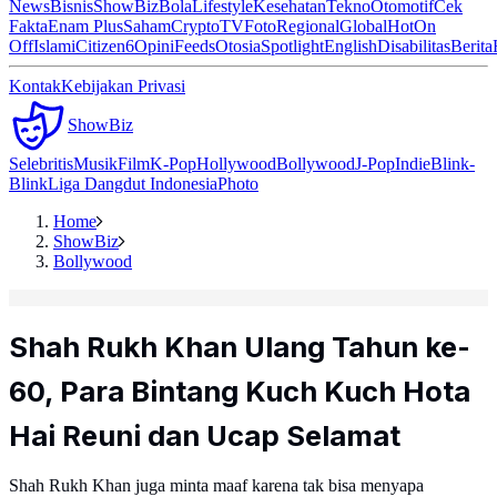
News
Bisnis
ShowBiz
Bola
Lifestyle
Kesehatan
Tekno
Otomotif
Cek
Fakta
Enam Plus
Saham
Crypto
TV
Foto
Regional
Global
Hot
On
Off
Islami
Citizen6
Opini
Feeds
Otosia
Spotlight
English
Disabilitas
Berita
Kontak
Kebijakan Privasi
ShowBiz
Selebritis
Musik
Film
K-Pop
Hollywood
Bollywood
J-Pop
Indie
Blink-
Blink
Liga Dangdut Indonesia
Photo
Home
ShowBiz
Bollywood
Shah Rukh Khan Ulang Tahun ke-
60, Para Bintang Kuch Kuch Hota
Hai Reuni dan Ucap Selamat
Shah Rukh Khan juga minta maaf karena tak bisa menyapa