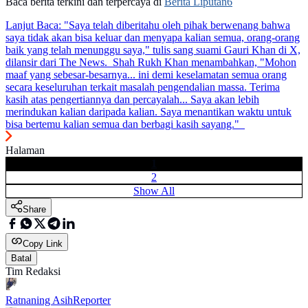
Baca berita terkini dan terpercaya di
Berita Liputan6
Lanjut Baca:
"Saya telah diberitahu oleh pihak berwenang bahwa
saya tidak akan bisa keluar dan menyapa kalian semua, orang-orang
baik yang telah menunggu saya," tulis sang suami Gauri Khan di X,
dilansir dari The News. Shah Rukh Khan menambahkan, "Mohon
maaf yang sebesar-besarnya... ini demi keselamatan semua orang
secara keseluruhan terkait masalah pengendalian massa. Terima
kasih atas pengertiannya dan percayalah... Saya akan lebih
merindukan kalian daripada kalian. Saya menantikan waktu untuk
bisa bertemu kalian semua dan berbagi kasih sayang."
Halaman
1
2
Show All
Share
Copy Link
Batal
Tim Redaksi
Ratnaning Asih
Reporter