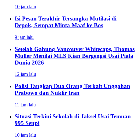
10 jam lalu
Isi Pesan Terakhir Tersangka Mutilasi di
Depok, Sempat Minta Maaf ke Bos
9 jam lalu
Setelah Gabung Vancouver Whitecaps, Thomas
Muller Menilai MLS Kian Bergengsi Usai Piala
Dunia 2026
12 jam lalu
Polisi Tangkap Dua Orang Terkait Unggahan
Prabowo dan Nuklir Iran
11 jam lalu
Situasi Terkini Sekolah di Jaksel Usai Temuan
995 Senpi
10 jam lalu