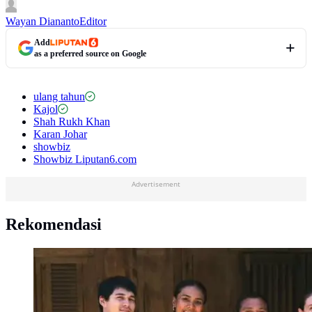
Wayan Diananto
Editor
Add
as a preferred source on Google
ulang tahun
Kajol
Shah Rukh Khan
Karan Johar
showbiz
Showbiz Liputan6.com
Advertisement
Rekomendasi