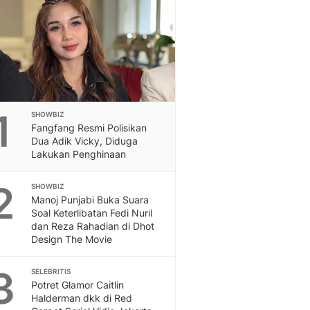
Feeds
Feeds Liputan6: Kumpul
Terbaru Harian
Otosia
Otosia
Spotlight
Berita Terkini, Kabar Te
1
SHOWBIZ
Dan Dunia - Liputan6.
Fangfang Resmi Polisikan
English
Dua Adik Vicky, Diduga
Exploring Knowledge, T
Lakukan Penghinaan
En.Liputan6.com
2
Disabilitas
SHOWBIZ
Manoj Punjabi Buka Suara
Disabilitas Berita Terkini
Soal Keterlibatan Fedi Nuril
Harian, Berita Terbaru,
dan Reza Rahadian di Dhot
Berita
Design The Movie
Berita Hari Ini Politik,
Health
3
SELEBRITIS
Kabar Berita Terbaru D
Potret Glamor Caitlin
Diet, Herbal Terbaik
Halderman dkk di Red