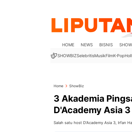
HOME
NEWS
BISNIS
SHOW
SHOWBIZ
Selebritis
Musik
Film
K-Pop
Hol
Home
ShowBiz
3 Akademia Pings
D'Academy Asia 3
Salah satu host D'Academy Asia 3, Irfan H