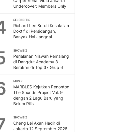
Carpet Serial Vidio Jakarta
Sport
Undercover: Members Only
Berita Bola Terkini, Ja
Klasemen, Hasil Liga
4
SELEBRITIS
Richard Lee Soroti Kesaksian
Doktif di Persidangan,
Banyak Hal Janggal
5
SHOWBIZ
Perjalanan Niswah Pemalang
di Dangdut Academy 8
Berakhir di Top 37 Grup 6
6
MUSIK
MARBLES Kejutkan Penonton
The Sounds Project Vol. 9
dengan 2 Lagu Baru yang
Belum Rilis
7
SHOWBIZ
Cheng Lei Akan Hadir di
Jakarta 12 September 2026,