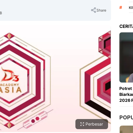
#
K
Share
IB
CERIT
Copy Link
Potret
Biarka
2026 P
POP
Perbesar