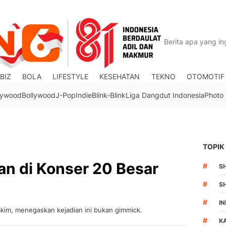
BIZ
BOLA
LIFESTYLE
KESEHATAN
TEKNO
OTOMOTIF
lywood
Bollywood
J-Pop
Indie
Blink-Blink
Liga Dangdut Indonesia
Photo
TOPIK
an di Konser 20 Besar
#
S
#
S
#
I
akim, menegaskan kejadian ini bukan gimmick.
#
K