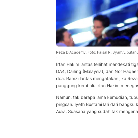
Reza D'Academy. Foto: Faisal R. Syam/Liputan
Irfan Hakim lantas terlihat mendekati ti
DA4, Darling (Malaysia), dan Nor Haqee
doa. Ramzi lantas mengatakan jika Reza
panggung kembali. Irfan Hakim menegas
Namun, tak berapa lama kemudian, tubuh
pingsan. Iyeth Bustami lari dari bang
Aulia. Suasana yang sudah tak mengenak