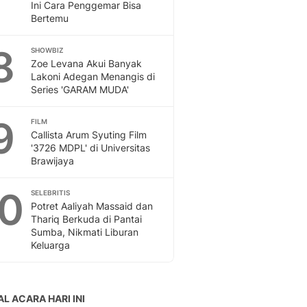
Ini Cara Penggemar Bisa
Bertemu
8
SHOWBIZ
Zoe Levana Akui Banyak
Lakoni Adegan Menangis di
Series 'GARAM MUDA'
9
FILM
Callista Arum Syuting Film
'3726 MDPL' di Universitas
Brawijaya
10
SELEBRITIS
Potret Aaliyah Massaid dan
Thariq Berkuda di Pantai
Sumba, Nikmati Liburan
Keluarga