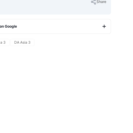
Share
 on Google
Copy Link
a 3
DA Asia 3