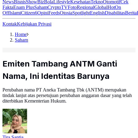
News
Bisnis
ShowBiz
Bola
Lifestyle
Kesehatan
Tekno
Otomotif
Cek
Fakta
Enam Plus
Saham
Crypto
TV
Foto
Regional
Global
Hot
On
Off
Islami
Citizen6
Opini
Feeds
Otosia
Spotlight
English
Disabilitas
Berita
Kontak
Kebijakan Privasi
Home
Saham
Emiten Tambang ANTM Ganti
Nama, Ini Identitas Barunya
Perubahan nama PT Aneka Tambang Tbk (ANTM) merupakan
tindak lanjut atas persetujuan perubahan anggaran dasar yang telah
diterbitkan Kementerian Hukum.
Tira Santia