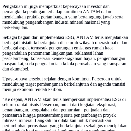
Pengakuan ini juga memperkuat kepercayaan investor dan
pemangku kepentingan terhadap komitmen ANTAM dalam
menjalankan praktik pertambangan yang bertanggung jawab serta
mendukung pengembangan industri mineral nasional yang
berkelanjutan.
Sebagai bagian dari implementasi ESG, ANTAM terus menjalankan
berbagai inisiatif keberlanjutan di seluruh wilayah operasional dalam
berbagai aspek termasuk pengurangan emisi gas rumah kaca,
pengendalian pencemaran lingkungan, reklamasi lahan
pascatambang, konservasi keanekaragaman hayati, pengembangan
masyarakat, serta penguatan tata kelola perusahaan yang transparan
dan akuntabel.
Upaya-upaya tersebut sejalan dengan komitmen Perseroan untuk
mendukung target pembangunan berkelanjutan dan agenda transisi
menuju ekonomi rendah karbon.
"Ke depan, ANTAM akan terus memperkuat implementasi ESG di
seluruh rantai bisnis Perseroan, mulai dari kegiatan eksplorasi,
penambangan, pengolahan dan pemurnian, penjualan dan
pemasaran hingga pascatambang serta pengembangan proyek
hilirisasi mineral. Langkah ini dilakukan untuk memastikan
pertumbuhan perusahaan yang berkelanjutan sekaligus menciptakan
nilai tambah bagi masyarakat, lingkungan, dan perekonomian