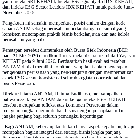
yaitu Indeks SRI-KEHATI, Indeks ESG Quality 45 IDX KEHATI,
dan Indeks ESG Sector Leaders IDX KEHATI untuk periode Juni–
November 2026.
Pengakuan ini semakin memperkuat posisi emiten dengan kode
saham ANTM sebagai perusahaan pertambangan nasional yang
konsisten menerapkan praktik bisnis berkelanjutan dan tata kelola
perusahaan yang baik.
Penetapan tersebut diumumkan oleh Bursa Efek Indonesia (BEI)
pada 21 Mei 2026 dan dikonfirmasi melalui surat resmi dari Yayasan
KEHATI pada 9 Juni 2026. Berdasarkan hasil evaluasi tersebut,
ANTAM dinilai memiliki komitmen yang kuat dalam penerapan
pengelolaan perusahaan yang berkelanjutan dengan memperhatikan
aspek ESG secara konsisten di seluruh kegiatan operasional dan
bisnis Perseroan.
Direktur Utama ANTAM, Untung Budiharto, menyampaikan
bahwa masuknya ANTAM dalam ketiga indeks ESG KEHATI
tersebut merupakan refleksi atas komitmen Perseroan dalam
menyeimbangkan pertumbuhan bisnis dengan penciptaan nilai
jangka panjang bagi seluruh pemangku kepentingan.
"Bagi ANTAM, keberlanjutan bukan hanya aspek kepatuhan, tetapi
merupakan bagian integral dari strategi bisnis jangka panjang
Perseroan. Pengakuan ini menjadi motivasi bagi kami untuk terus