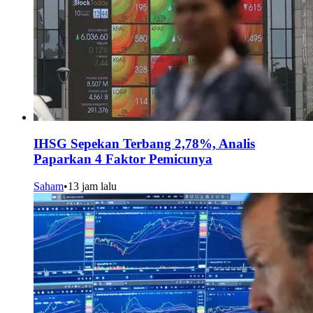
IHSG Sepekan Terbang 2,78%, Analis
Paparkan 4 Faktor Pemicunya
Saham
•
13 jam lalu