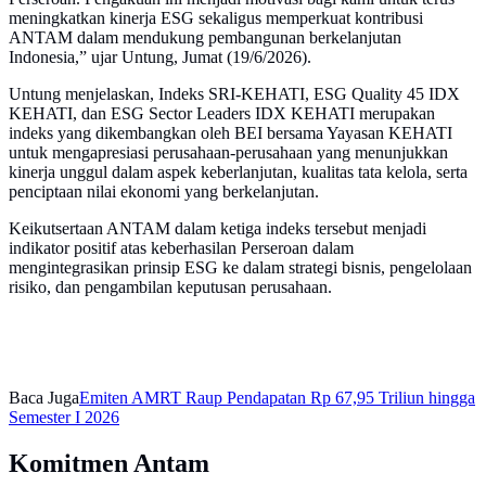
meningkatkan kinerja ESG sekaligus memperkuat kontribusi
ANTAM dalam mendukung pembangunan berkelanjutan
Indonesia,” ujar Untung, Jumat (19/6/2026).
Untung menjelaskan, Indeks SRI-KEHATI, ESG Quality 45 IDX
KEHATI, dan ESG Sector Leaders IDX KEHATI merupakan
indeks yang dikembangkan oleh BEI bersama Yayasan KEHATI
untuk mengapresiasi perusahaan-perusahaan yang menunjukkan
kinerja unggul dalam aspek keberlanjutan, kualitas tata kelola, serta
penciptaan nilai ekonomi yang berkelanjutan.
Keikutsertaan ANTAM dalam ketiga indeks tersebut menjadi
indikator positif atas keberhasilan Perseroan dalam
mengintegrasikan prinsip ESG ke dalam strategi bisnis, pengelolaan
risiko, dan pengambilan keputusan perusahaan.
Baca Juga
Emiten AMRT Raup Pendapatan Rp 67,95 Triliun hingga
Semester I 2026
Komitmen Antam