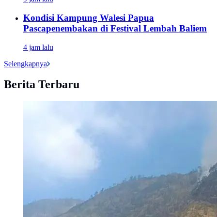
Kondisi Kampung Walesi Papua
Pascapenembakan di Festival Lembah Baliem
4 jam lalu
Selengkapnya
Berita Terbaru