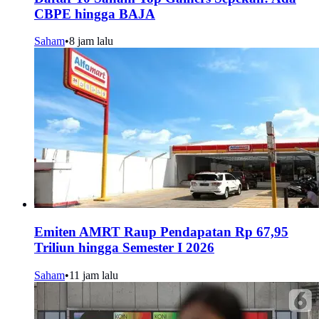
CBPE hingga BAJA
Saham
•
8 jam lalu
Emiten AMRT Raup Pendapatan Rp 67,95
Triliun hingga Semester I 2026
Saham
•
11 jam lalu