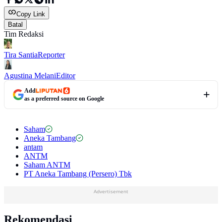
Copy Link
Batal
Tim Redaksi
Tira Santia
Reporter
Agustina Melani
Editor
Add
as a preferred source on Google
Saham
Aneka Tambang
antam
ANTM
Saham ANTM
PT Aneka Tambang (Persero) Tbk
Advertisement
Rekomendasi